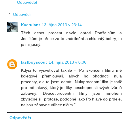
Odpovědět
Odpovědi
Kverulant
13. října 2013 v 23:14
Těch deset procent navíc oproti Donšajnům a
Jedlíkům je přece za to znásilnění a chlupatý bobry, to
je mi jasný.
lastboyscout
14. října 2013 v 0:06
Kdysi to vysvětloval takhle - "Po skončení filmu mě
kolegové přemlouvali, abych ho ohodnotil nula
procenty, ale to jsem odmítl. Nulaprocentní film je totiž
pro mě takový, který je díky neschopnosti svých tvůrců
zábavný. Dvacetiprocentní filmy jsou mnohem
zbytečnější, protože, podobně jako Po hlavě do prdele,
nejsou zábavné vůbec ničím."
Odpovědět