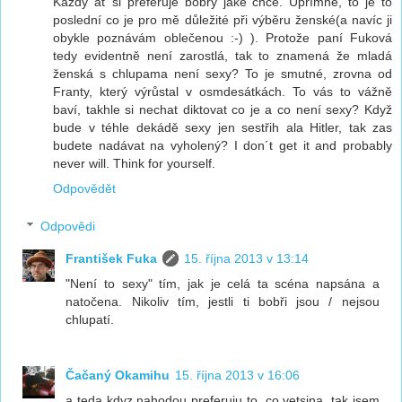
Každý ať si preferuje bobry jaké chce. Upřímně, to je to
poslední co je pro mě důležité při výběru ženské(a navíc ji
obykle poznávám oblečenou :-) ). Protože paní Fuková
tedy evidentně není zarostlá, tak to znamená že mladá
ženská s chlupama není sexy? To je smutné, zrovna od
Franty, který výrůstal v osmdesátkách. To vás to vážně
baví, takhle si nechat diktovat co je a co není sexy? Když
bude v téhle dekádě sexy jen sestřih ala Hitler, tak zas
budete nadávat na vyholený? I don´t get it and probably
never will. Think for yourself.
Odpovědět
Odpovědi
František Fuka
15. října 2013 v 13:14
"Není to sexy" tím, jak je celá ta scéna napsána a
natočena. Nikoliv tím, jestli ti bobři jsou / nejsou
chlupatí.
Čačaný Okamihu
15. října 2013 v 16:06
a teda kdyz nahodou preferuju to, co vetsina, tak jsem