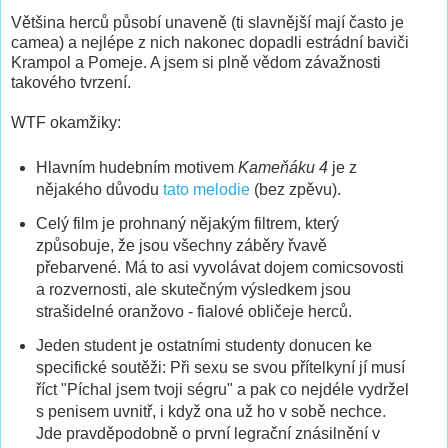
Většina herců působí unaveně (ti slavnější mají často je
camea) a nejlépe z nich nakonec dopadli estrádní baviči
Krampol a Pomeje. A jsem si plně vědom závažnosti
takového tvrzení.
WTF okamžiky:
Hlavním hudebním motivem
Kameňáku 4
je z
nějakého důvodu
tato melodie
(bez zpěvu).
Celý film je prohnaný nějakým filtrem, který
způsobuje, že jsou všechny záběry řvavě
přebarvené. Má to asi vyvolávat dojem comicsovosti
a rozvernosti, ale skutečným výsledkem jsou
strašidelné oranžovo - fialové obličeje herců.
Jeden student je ostatními studenty donucen ke
specifické soutěži: Při sexu se svou přítelkyní jí musí
říct "Píchal jsem tvoji ségru" a pak co nejdéle vydržel
s penisem uvnitř, i když ona už ho v sobě nechce.
Jde pravděpodobně o první legrační znásilnění v