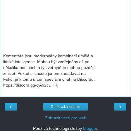
Komentáře jsou moderovány kombinací umělé a
lidské inteligence. Mohou být zveřejněny až po
několika hodinách a ty zveřejněné mohou později
zmizet. Pokud si chcete jenom zanadávat na
Fuku, je k tomu určen speciální chat na Discordu:
https://discord.gg/cjAb2cDHRj
‹
›
Domovská stránka
Zobrazit verzi pro web
Používá technologii služby
Blogger
.