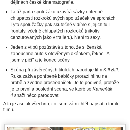
dějinách české kinematografie.
Tatáž parta spolužáku uzavírá sázky ohledně
chlupatosti rozkroků svých spolužaček ve sprchách.
Tyto spolužačky pak skutečně vidíme s jejich full
frontaly, včetně chlupatých rozkroků (nikoliv
cenzurovaných jako v traileru). Není to sexy.
Jeden z vtipů pozůstává z toho, že si ženská
zabouchne auto s otevřeným okénkem, řekne "A
jsem v píči" a je konec scény.
Scéna při závěrečných titulcích paroduje film
Kill Bill
:
Ruka zaživa pohřbené babičky prorazí hlínu na
hrobě a zvedne prostředníček. Je to podivné, protože
je to první a poslední scéna, ve které se
Kameňák
4
snaží něco parodovat.
A to je asi tak všechno, co jsem vám chtěl napsat o tomto...
filmu.