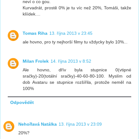
neví o co gou.
Kurvadrát, prostě 0% je tu víc než 20%, Tomáši, takže
klíídek....
Tomas Riha
13. října 2013 v 23:45
ale hovno, pro ty nejhorší filmy tu vždycky bylo 10%...
Milan Frolek
14. října 2013 v 8:52
Ale hovno, dřív byla stupnice 0(vtipné
sračky)-20(totální sračky)-40-60-80-100. Myslím od
dob Avataru se stupnice rozšířila, protože neměl na
100%
Odpovědět
Nehořlavá Natálka
13. října 2013 v 23:09
20%?