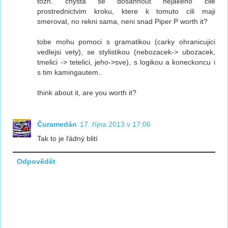
tozn. chysta se dosahnout nejakeho cile
prostrednictvim kroku, ktere k tomuto cili maji
smerovat, no rekni sama, neni snad Piper P worth it?
tobe mohu pomoci s gramatikou (carky ohranicujici
vedlejsi vety), se stylistikou (nebozacek-> ubozacek,
tmelici -> tetelici, jeho->sve), s logikou a koneckoncu i
s tim kamingautem..
think about it, are you worth it?
Čuramedán
17. října 2013 v 17:06
Tak to je řádný blití
Odpovědět