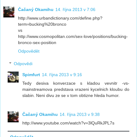
Čačaný Okamihu
14. října 2013 v 7:06
http://www.urbandictionary.com/define.php?
term=bucking%20bronco
vs
http://www.cosmopolitan.com/sex-love/positions/bucking-
bronco-sex-position
Odpovědět
Odpovědi
Spimfurt
14. října 2013 v 9:16
Tedy desiva konverzace s kladou vevnitr -vs-
mainstreamova predstava vrazeni kycelnich kloubu do
slabin. Neni divu ze se v tom obtizne hleda humor.
Čačaný Okamihu
14. října 2013 v 9:38
http://www.youtube.com/watch?v=3lQuRkJPL7s
Odpovědět