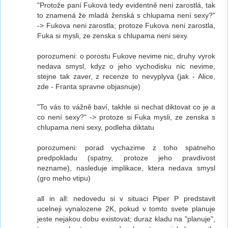
"Protože paní Fuková tedy evidentně není zarostlá, tak
to znamená že mladá ženská s chlupama není sexy?"
-> Fukova neni zarostla; protoze Fukova neni zarostla,
Fuka si mysli, ze zenska s chlupama neni sexy.
porozumeni: o porostu Fukove nevime nic, druhy vyrok
nedava smysl, kdyz o jeho vychodisku nic nevime,
stejne tak zaver, z recenze to nevyplyva (jak - Alice,
zde - Franta spravne objasnuje)
"To vás to vážně baví, takhle si nechat diktovat co je a
co není sexy?" -> protoze si Fuka mysli, ze zenska s
chlupama neni sexy, podleha diktatu
porozumeni: porad vychazime z toho spatneho
predpokladu (spatny, protoze jeho pravdivost
nezname), nasleduje implikace, ktera nedava smysl
(gro meho vtipu)
all in all: nedovedu si v situaci Piper P predstavit
ucelneji vynalozene 2K, pokud v tomto svete planuje
jeste nejakou dobu existovat; duraz kladu na "planuje",