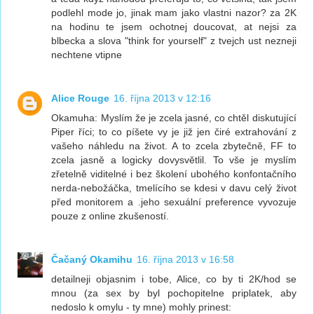
podlehl mode jo, jinak mam jako vlastni nazor? za 2K
na hodinu te jsem ochotnej doucovat, at nejsi za
blbecka a slova "think for yourself" z tvejch ust nezneji
nechtene vtipne
Alice Rouge
16. října 2013 v 12:16
Okamuha: Myslím že je zcela jasné, co chtěl diskutující
Piper říci; to co píšete vy je již jen čiré extrahování z
vašeho náhledu na život. A to zcela zbytečně, FF to
zcela jasně a logicky dovysvětlil. To vše je myslím
zřetelně viditelné i bez školení ubohého konfontačního
nerda-nebožáčka, tmelícího se kdesi v davu celý život
před monitorem a .jeho sexuální preference vyvozuje
pouze z online zkušeností.
Čačaný Okamihu
16. října 2013 v 16:58
detailneji objasnim i tobe, Alice, co by ti 2K/hod se
mnou (za sex by byl pochopitelne priplatek, aby
nedoslo k omylu - ty mne) mohly prinest: