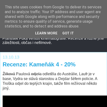
This site uses cookies from Google to deliver its services
and to analyze traffic. Your IP address and user-agent are
shared with Google along with performance and security
metrics to ensure quality of service, generate usage
statistics, and to detect and address abuse.
LEARN MORE
GOT IT
František Fuka versus kinematografie. Recenze a různé jiné
záležitosti, občas i nefilmové.
13.10.13
Recenze: Kameňák 4 - 20%
Žilková
Paulová
odjela
odletěla do Austrálie, Laufr je v
base, Vydra se stává starostou a Dejdar šéfem policie. A
Troška odjel do teplých krajin, takže film režíroval někdo
jiný.