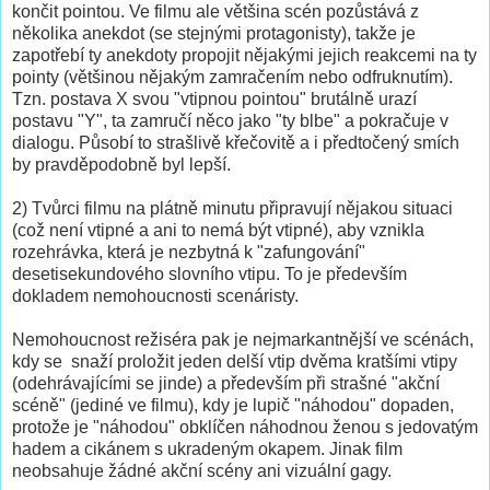
končit pointou. Ve filmu ale většina scén pozůstává z
několika anekdot (se stejnými protagonisty), takže je
zapotřebí ty anekdoty propojit nějakými jejich reakcemi na ty
pointy (většinou nějakým zamračením nebo odfruknutím).
Tzn. postava X svou "vtipnou pointou" brutálně urazí
postavu "Y", ta zamručí něco jako "ty blbe" a pokračuje v
dialogu. Působí to strašlivě křečovitě a i předtočený smích
by pravděpodobně byl lepší.
2) Tvůrci filmu na plátně minutu připravují nějakou situaci
(což není vtipné a ani to nemá být vtipné), aby vznikla
rozehrávka, která je nezbytná k "zafungování"
desetisekundového slovního vtipu. To je především
dokladem nemohoucnosti scenáristy.
Nemohoucnost režiséra pak je nejmarkantnější ve scénách,
kdy se snaží proložit jeden delší vtip dvěma kratšími vtipy
(odehrávajícími se jinde) a především při strašné "akční
scéně" (jediné ve filmu), kdy je lupič "náhodou" dopaden,
protože je "náhodou" obklíčen náhodnou ženou s jedovatým
hadem a cikánem s ukradeným okapem. Jinak film
neobsahuje žádné akční scény ani vizuální gagy.