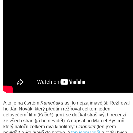
A to je na čtvrtém
Kameňáku
asi to nejzajímavější: Režíroval
ho Ján Novák, který předtím režíroval celkem jeden
celovečerní film (
Klíček
), jenž se dočkal strašlivých recenzí
ze všech stran (já ho neviděl). A napsal ho Marcel Bystroň,
který natočil celkem dva kinofilmy:
Cabriolet
(ten jsem
neviděl) a
Po hlavě do prdele
. A
ten jsem viděl
a radši bych