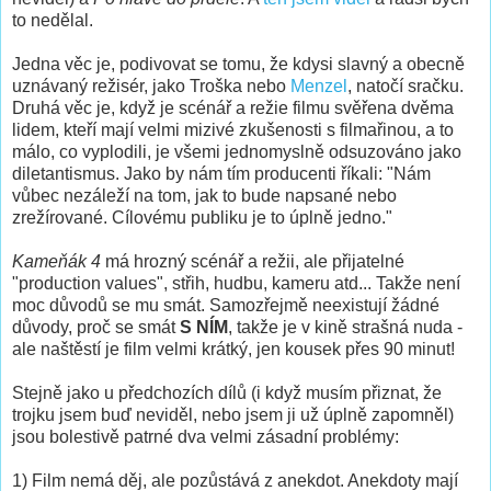
to nedělal.
Jedna věc je, podivovat se tomu, že kdysi slavný a obecně
uznávaný režisér, jako Troška nebo
Menzel
, natočí sračku.
Druhá věc je, když je scénář a režie filmu svěřena dvěma
lidem, kteří mají velmi mizivé zkušenosti s filmařinou, a to
málo, co vyplodili, je všemi jednomyslně odsuzováno jako
diletantismus. Jako by nám tím producenti říkali: "Nám
vůbec nezáleží na tom, jak to bude napsané nebo
zrežírované. Cílovému publiku je to úplně jedno."
Kameňák 4
má hrozný scénář a režii, ale přijatelné
"production values", střih, hudbu, kameru atd... Takže není
moc důvodů se mu smát. Samozřejmě neexistují žádné
důvody, proč se smát
S NÍM
, takže je v kině strašná nuda -
ale naštěstí je film velmi krátký, jen kousek přes 90 minut!
Stejně jako u předchozích dílů (i když musím přiznat, že
trojku jsem buď neviděl, nebo jsem ji už úplně zapomněl)
jsou bolestivě patrné dva velmi zásadní problémy:
1) Film nemá děj, ale pozůstává z anekdot. Anekdoty mají