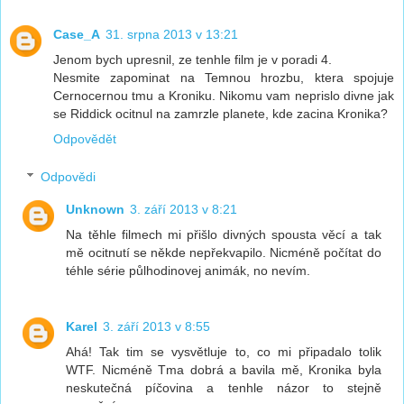
Case_A
31. srpna 2013 v 13:21
Jenom bych upresnil, ze tenhle film je v poradi 4.
Nesmite zapominat na Temnou hrozbu, ktera spojuje
Cernocernou tmu a Kroniku. Nikomu vam neprislo divne jak
se Riddick ocitnul na zamrzle planete, kde zacina Kronika?
Odpovědět
Odpovědi
Unknown
3. září 2013 v 8:21
Na těhle filmech mi přišlo divných spousta věcí a tak
mě ocitnutí se někde nepřekvapilo. Nicméně počítat do
téhle série půlhodinovej animák, no nevím.
Karel
3. září 2013 v 8:55
Ahá! Tak tim se vysvětluje to, co mi připadalo tolik
WTF. Nicméně Tma dobrá a bavila mě, Kronika byla
neskutečná píčovina a tenhle názor to stejně