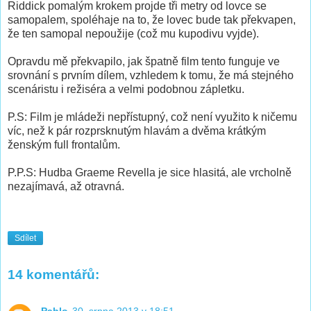
Riddick pomalým krokem projde tři metry od lovce se
samopalem, spoléhaje na to, že lovec bude tak překvapen,
že ten samopal nepoužije (což mu kupodivu vyjde).
Opravdu mě překvapilo, jak špatně film tento funguje ve
srovnání s prvním dílem, vzhledem k tomu, že má stejného
scenáristu i režiséra a velmi podobnou zápletku.
P.S: Film je mládeži nepřístupný, což není využito k ničemu
víc, než k pár rozprsknutým hlavám a dvěma krátkým
ženským full frontalům.
P.P.S: Hudba Graeme Revella je sice hlasitá, ale vrcholně
nezajímavá, až otravná.
Sdílet
14 komentářů:
Pablo
30. srpna 2013 v 18:51