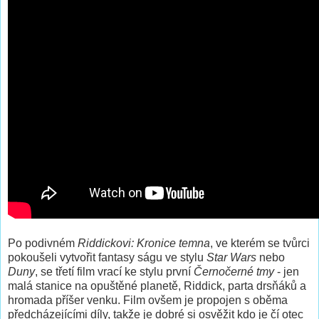
Po podivném
Riddickovi: Kronice temna
, ve kterém se tvůrci
pokoušeli vytvořit fantasy ságu ve stylu
Star Wars
nebo
Duny
, se třetí film vrací ke stylu první
Černočerné tmy
- jen
malá stanice na opuštěné planetě, Riddick, parta drsňáků a
hromada příšer venku. Film ovšem je propojen s oběma
předcházejícími díly, takže je dobré si osvěžit kdo je čí otec