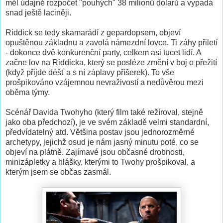
měl údajně rozpočet "pouhých" 38 milionů dolarů a vypadá
snad ještě laciněji.
Riddick se tedy skamarádí z gepardopsem, objeví
opuštěnou základnu a zavolá námezdní lovce. Ti záhy přiletí
- dokonce dvě konkurenční party, celkem asi tucet lidí. A
začne lov na Riddicka, který se posléze změní v boj o přežití
(když přijde déšť a s ní záplavy příšerek). To vše
prošpikováno vzájemnou nevraživostí a nedůvěrou mezi
oběma týmy.
Scénář Davida Twohyho (který film také režíroval, stejně
jako oba předchozí), je ve svém základě velmi standardní,
předvídatelný atd. Většina postav jsou jednorozměrné
archetypy, jejichž osud je nám jasný minutu poté, co se
objeví na plátně. Zajímavé jsou občasné drobnosti,
minizápletky a hlášky, kterými to Twohy prošpikoval, a
kterým jsem se občas zasmál.