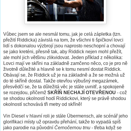
Vůbec jsem se ale nesmál tomu, jak je celá zápletka (tzn.
přežití Riddicka) závislá na tom, že všichni ti špičkoví lovci
lidí s dokonalou výzbrojí jsou naprosto neschopní a chovají
se jako kreténi, přesně tak, aby Riddick nejen mohl přežít,
ale mohl jich většinu zlikvidovat. Jeden příklad z několika:
Lovci mají ve skříni na základně zamčeno něco, co je pro ně
životně důležité a hlavně se k tomu nesmí dostat Riddick.
Obávají se, že Riddick už je na základně a že se možná už
do té skříně dostal. Takže otevřou výbušný megazámek,
přesvědčí se, že ta důležitá věc je stále uvnitř, a spokojeně
se rozejdou, přičemž
SKŘÍŇ NECHAJÍ OTEVŘENOU
- což
se shodou okolností hodí Riddickovi, který se právě shodou
okolností schovává tři metry od skříně!
Vin Diesel v hlavní roli je stále Übermensch, ale scénář jeho
glorifikaci místy už opravdu přehání, takže to vypadá spíš
jako parodie na původní
Černočernou tmu
- třeba když se