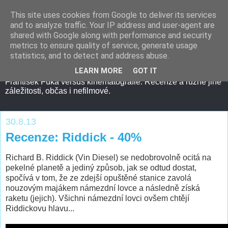
This site uses cookies from Google to deliver its services
and to analyze traffic. Your IP address and user-agent are
shared with Google along with performance and security
metrics to ensure quality of service, generate usage
statistics, and to detect and address abuse.
LEARN MORE
GOT IT
František Fuka versus kinematografie. Recenze a různé jiné
záležitosti, občas i nefilmové.
30.8.13
Recenze: Riddick - 40%
Richard B. Riddick (Vin Diesel) se nedobrovolně ocitá na
pekelné planetě a jediný způsob, jak se odtud dostat,
spočívá v tom, že ze zdejší opuštěné stanice zavolá
nouzovým majákem námezdní lovce a následně získá
raketu (jejich). Všichni námezdní lovci ovšem chtějí
Riddickovu hlavu...