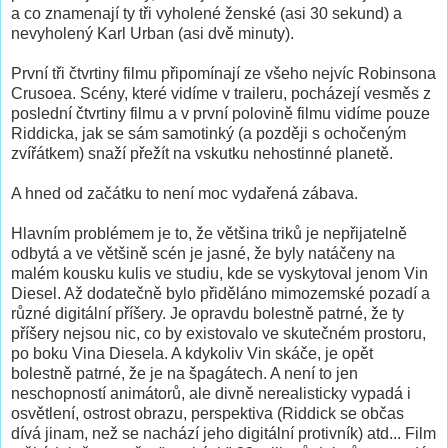
a co znamenají ty tři vyholené ženské (asi 30 sekund) a
nevyholený Karl Urban (asi dvě minuty).
První tři čtvrtiny filmu připomínají ze všeho nejvíc Robinsona
Crusoea. Scény, které vidíme v traileru, pocházejí vesměs z
poslední čtvrtiny filmu a v první polovině filmu vidíme pouze
Riddicka, jak se sám samotinký (a později s ochočeným
zvířátkem) snaží přežít na vskutku nehostinné planetě.
A hned od začátku to není moc vydařená zábava.
Hlavním problémem je to, že většina triků je nepřijatelně
odbytá a ve většině scén je jasné, že byly natáčeny na
malém kousku kulis ve studiu, kde se vyskytoval jenom Vin
Diesel. Až dodatečně bylo přiděláno mimozemské pozadí a
různé digitální příšery. Je opravdu bolestně patrné, že ty
příšery nejsou nic, co by existovalo ve skutečném prostoru,
po boku Vina Diesela. A kdykoliv Vin skáče, je opět
bolestně patrné, že je na špagátech. A není to jen
neschopností animátorů, ale divně nerealisticky vypadá i
osvětlení, ostrost obrazu, perspektiva (Riddick se občas
dívá jinam, než se nachází jeho digitální protivník) atd... Film