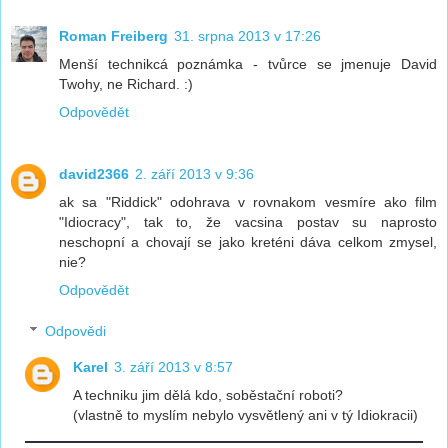
Roman Freiberg
31. srpna 2013 v 17:26
Menší technikcá poznámka - tvůrce se jmenuje David
Twohy, ne Richard. :)
Odpovědět
david2366
2. září 2013 v 9:36
ak sa "Riddick" odohrava v rovnakom vesmíre ako film
"Idiocracy", tak to, že vacsina postav su naprosto
neschopní a chovají se jako kreténi dáva celkom zmysel,
nie?
Odpovědět
Odpovědi
Karel
3. září 2013 v 8:57
A techniku jim dělá kdo, soběstační roboti?
(vlastně to myslím nebylo vysvětlený ani v tý Idiokracii)