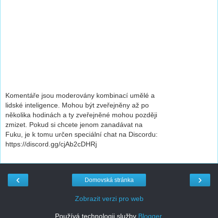
Komentáře jsou moderovány kombinací umělé a
lidské inteligence. Mohou být zveřejněny až po
několika hodinách a ty zveřejněné mohou později
zmizet. Pokud si chcete jenom zanadávat na
Fuku, je k tomu určen speciální chat na Discordu:
https://discord.gg/cjAb2cDHRj
‹
›
Domovská stránka
Zobrazit verzi pro web
Používá technologii služby
Blogger
.