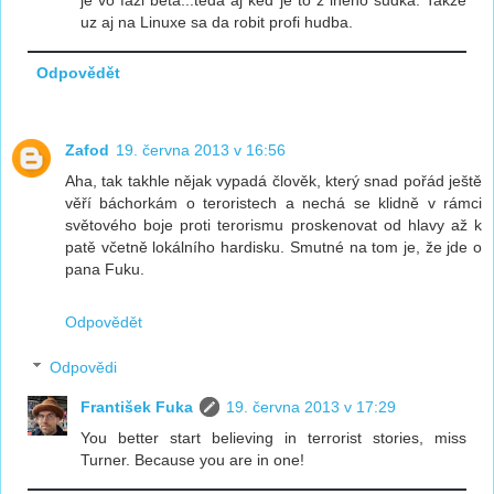
je vo fazi beta...teda aj ked je to z ineho sudka. Takze
uz aj na Linuxe sa da robit profi hudba.
Odpovědět
Zafod
19. června 2013 v 16:56
Aha, tak takhle nějak vypadá člověk, který snad pořád ještě
věří báchorkám o teroristech a nechá se klidně v rámci
světového boje proti terorismu proskenovat od hlavy až k
patě včetně lokálního hardisku. Smutné na tom je, že jde o
pana Fuku.
Odpovědět
Odpovědi
František Fuka
19. června 2013 v 17:29
You better start believing in terrorist stories, miss
Turner. Because you are in one!