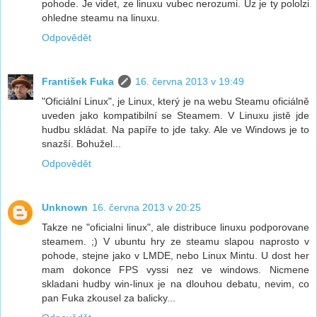
pohode. Je videt, ze linuxu vubec nerozumi. Uz je ty pololzi
ohledne steamu na linuxu.
Odpovědět
František Fuka
16. června 2013 v 19:49
"Oficiální Linux", je Linux, který je na webu Steamu oficiálně
uveden jako kompatibilní se Steamem. V Linuxu jistě jde
hudbu skládat. Na papíře to jde taky. Ale ve Windows je to
snazší. Bohužel...
Odpovědět
Unknown
16. června 2013 v 20:25
Takze ne "oficialni linux", ale distribuce linuxu podporovane
steamem. ;) V ubuntu hry ze steamu slapou naprosto v
pohode, stejne jako v LMDE, nebo Linux Mintu. U dost her
mam dokonce FPS vyssi nez ve windows. Nicmene
skladani hudby win-linux je na dlouhou debatu, nevim, co
pan Fuka zkousel za balicky...