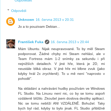
Odpovědět
Odpovědi
Unknown
16. června 2013 v 20:31
Jo a to pouzivam Debian...
František Fuka
16. června 2013 v 20:44
Mám Ubuntu. Nijak neupravované. To by měl Steam
podporovat. Žádné chyby mi Steam nehlásí, ale v
Team Fortress mám 1-2 snímky za sekundu i při
nejnižších detailech. V jiné hře, která je 2D, mi
neustále bliká obraz. V jiné hře mi blbne zvuk (jako
kdyby hrál 2x zrychleně). To u mě není "naprosto v
pohodě".
Na skládání a nahrávání hudby používám ve Windows
FL Studio. Na Linuxu není nic, co by se tomu aspoň
vzdáleně blížilo. Zkoušel jsem doslova desítky aplikací.
Nic se tomu neblíží ANI VZDÁLENĚ. Bohužel. Taky
bych byl rád, kdyby to bylo jinak. FL Studio přibližně