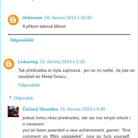
Unknown
18. června 2013 v 15:45
A přitom taková blbost
Odpovědět
Lukasing
15. června 2013 v 2:26
Tak přednáška to byla zajímavá.. jen se mi nelíbí, že jste se
naváželi do Metal Gearu..
Odpovědět
Odpovědi
Čačaný Okamihu
15. června 2013 v 9:40
pokud tomu rikas prednaska, tak asi ma smysl mluvit i
o navazeni
you've been awarded a new achievement, gamer: "first
comment on fffilm uááááééé"; now go fuck yourself,