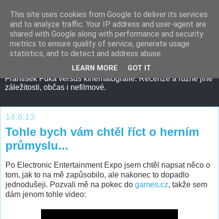
This site uses cookies from Google to deliver its services
and to analyze traffic. Your IP address and user-agent are
shared with Google along with performance and security
metrics to ensure quality of service, generate usage
statistics, and to detect and address abuse.
LEARN MORE
GOT IT
František Fuka versus kinematografie. Recenze a různé jiné
záležitosti, občas i nefilmové.
14.6.13
Tohle bych vám chtěl říct o herním
průmyslu...
Po Electronic Entertainment Expo jsem chtěl napsat něco o
tom, jak to na mě zapůsobilo, ale nakonec to dopadlo
jednodušeji. Pozvali mě na pokec do
games.cz
, takže sem
dám jenom tohle video: