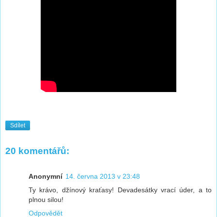
Sdílet
20 komentářů:
Anonymní
14. června 2013 v 23:48
Ty krávo, džínový kraťasy! Devadesátky vrací úder, a to
plnou silou!
Odpovědět