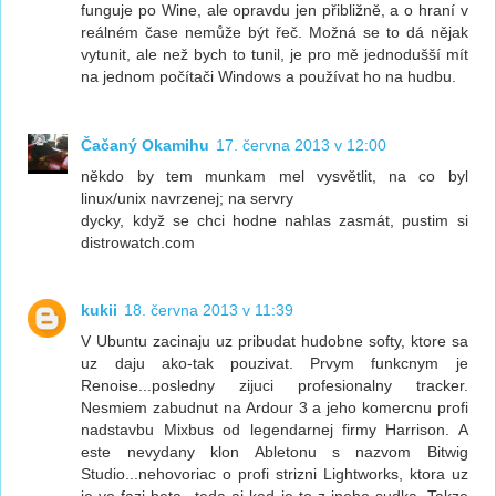
funguje po Wine, ale opravdu jen přibližně, a o hraní v
reálném čase nemůže být řeč. Možná se to dá nějak
vytunit, ale než bych to tunil, je pro mě jednodušší mít
na jednom počítači Windows a používat ho na hudbu.
Čačaný Okamihu
17. června 2013 v 12:00
někdo by tem munkam mel vysvětlit, na co byl
linux/unix navrzenej; na servry
dycky, když se chci hodne nahlas zasmát, pustim si
distrowatch.com
kukii
18. června 2013 v 11:39
V Ubuntu zacinaju uz pribudat hudobne softy, ktore sa
uz daju ako-tak pouzivat. Prvym funkcnym je
Renoise...posledny zijuci profesionalny tracker.
Nesmiem zabudnut na Ardour 3 a jeho komercnu profi
nadstavbu Mixbus od legendarnej firmy Harrison. A
este nevydany klon Abletonu s nazvom Bitwig
Studio...nehovoriac o profi strizni Lightworks, ktora uz