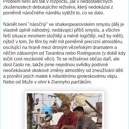
Problém není ani tak v rozpočtu, jak v nedostatečných
zkušenostech debutujícího režiséra, který nedokázal z
poměrně náročného námětu vytěžit to, co se dalo.
Námět není "náročný" ve shakespearovském smyslu (děj je
vlastně úplně náhodný, nedávající příliš smyslu, a všichni
řeší situace mnohem složitěji a méně logičtěji, než by měli),
nýbrž v tom, že film by měl mít poměrně precizní atmosféru,
oscilující na hraně mezi drsným vězeňským dramatem a
něčím zábavným od Tarantina nebo Rodrigueze (v době kdy
točili cool nezávislé věci). To se režisérovi občas daří, ale
dost často ne, takže jsme nejednou svědky podivné
neočekávané skokové změny atmosféry od zneužívání dětí
a prznění jejich matek k infantilnímu groteskovému vtipu.
Nebo od
Muže v ohni
k
Dannyho parťákům
.