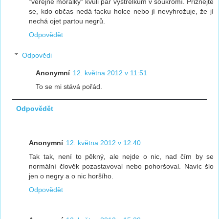
"veřejné morálky" kvůli pár výstřelkům v soukromí. Přiznejte
se, kdo občas nedá facku holce nebo jí nevyhrožuje, že jí
nechá ojet partou negrů.
Odpovědět
Odpovědi
Anonymní
12. května 2012 v 11:51
To se mi stává pořád.
Odpovědět
Anonymní
12. května 2012 v 12:40
Tak tak, není to pěkný, ale nejde o nic, nad čím by se
normální člověk pozastavoval nebo pohoršoval. Navíc šlo
jen o negry a o nic horšího.
Odpovědět