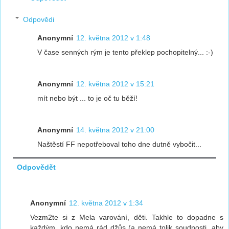
Odpovědi
Anonymní
12. května 2012 v 1:48
V čase senných rým je tento překlep pochopitelný... :-)
Anonymní
12. května 2012 v 15:21
mít nebo být ... to je oč tu běží!
Anonymní
14. května 2012 v 21:00
Naštěstí FF nepotřeboval toho dne dutně vybočit...
Odpovědět
Anonymní
12. května 2012 v 1:34
Vezm2te si z Mela varování, děti. Takhle to dopadne s
každým, kdo nemá rád džůs (a nemá tolik soudnosti, aby