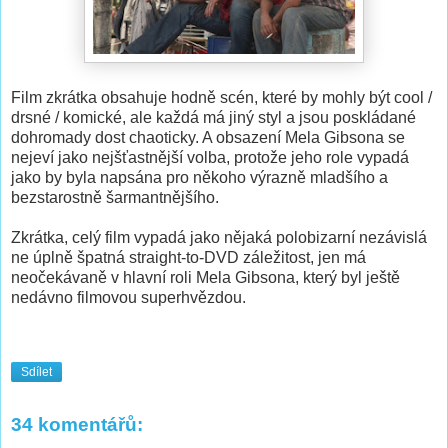
Film zkrátka obsahuje hodně scén, které by mohly být cool /
drsné / komické, ale každá má jiný styl a jsou poskládané
dohromady dost chaoticky. A obsazení Mela Gibsona se
nejeví jako nejšťastnější volba, protože jeho role vypadá
jako by byla napsána pro někoho výrazně mladšího a
bezstarostně šarmantnějšího.
Zkrátka, celý film vypadá jako nějaká polobizarní nezávislá
ne úplně špatná straight-to-DVD záležitost, jen má
neočekávaně v hlavní roli Mela Gibsona, který byl ještě
nedávno filmovou superhvězdou.
Sdílet
34 komentářů: