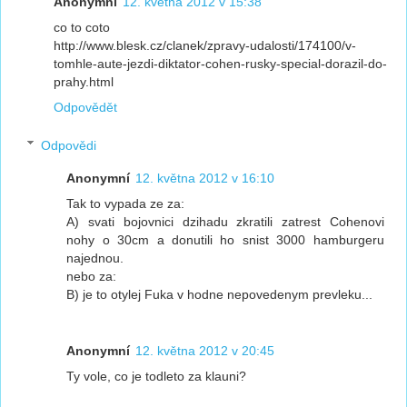
Anonymní
12. května 2012 v 15:38
co to coto
http://www.blesk.cz/clanek/zpravy-udalosti/174100/v-
tomhle-aute-jezdi-diktator-cohen-rusky-special-dorazil-do-
prahy.html
Odpovědět
Odpovědi
Anonymní
12. května 2012 v 16:10
Tak to vypada ze za:
A) svati bojovnici dzihadu zkratili zatrest Cohenovi
nohy o 30cm a donutili ho snist 3000 hamburgeru
najednou.
nebo za:
B) je to otylej Fuka v hodne nepovedenym prevleku...
Anonymní
12. května 2012 v 20:45
Ty vole, co je todleto za klauni?