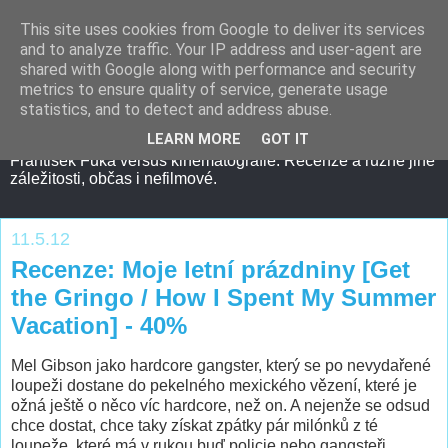
This site uses cookies from Google to deliver its services
and to analyze traffic. Your IP address and user-agent are
shared with Google along with performance and security
metrics to ensure quality of service, generate usage
statistics, and to detect and address abuse.
LEARN MORE
GOT IT
František Fuka versus kinematografie. Recenze a různé jiné
záležitosti, občas i nefilmové.
11.5.12
Recenze: Moje letní prázdniny [Get
the Gringo / How I Spent My Summer
Vacation] - 40%
Mel Gibson jako hardcore gangster, který se po nevydařené
loupeži dostane do pekelného mexického vězení, které je
ožná ještě o něco víc hardcore, než on. A nejenže se odsud
chce dostat, chce taky získat zpátky pár milónků z té
loupeže, které má v rukou buď policie nebo gangsteři.