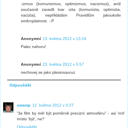
-izmus (komunizmus, optimizmus, nacizmus), aniž
současně zavedli tvar -izta (komunizta, optimizta,
nacizta), nepřikládám Pravidlům jakoukoliv
směroplatnost. :-P
Anonymní
13. května 2012 v 13:24
Palec nahoru!
Anonymní
23. května 2012 v 5:57
nechovej se jako plesiosauruz
Odpovědět
swamp
12. května 2012 v 0:27
"že film by měl být poměrně precizní atmosféru" - asi 'mít'
místo 'být', ne?
Odpovědět