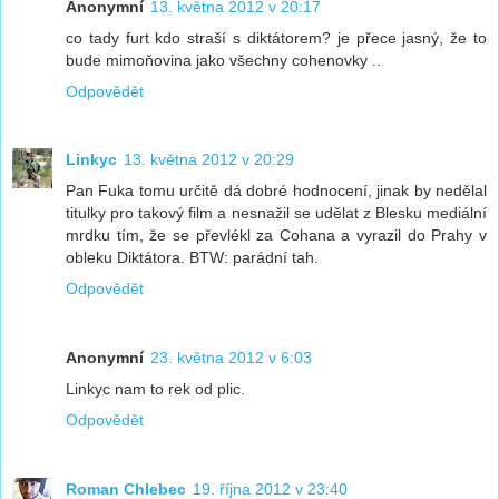
Anonymní
13. května 2012 v 20:17
co tady furt kdo straší s diktátorem? je přece jasný, že to
bude mimoňovina jako všechny cohenovky ..
Odpovědět
Linkyc
13. května 2012 v 20:29
Pan Fuka tomu určitě dá dobré hodnocení, jinak by nedělal
titulky pro takový film a nesnažil se udělat z Blesku mediální
mrdku tím, že se převlékl za Cohana a vyrazil do Prahy v
obleku Diktátora. BTW: parádní tah.
Odpovědět
Anonymní
23. května 2012 v 6:03
Linkyc nam to rek od plic.
Odpovědět
Roman Chlebec
19. října 2012 v 23:40