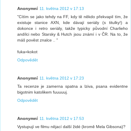
Anonymní
11. května 2012 v 17:13
"Cítím se jako tehdy na FF, kdy tě někdo překvapil tím, že
existuje stanice AXN, kde dávají seriály (s titulky!) a
dokonce i retro seriály, takže typicky původní Charlieho
andílci nebo Starsky & Hutch jsou známí i v ČR. Na to, že
máš pověst znalce .. "
fuka=kokot
Odpovědět
Anonymní
11. května 2012 v 17:23
Ta recenze je zamerna spatna a lziva, psana evidentne
bigotnim katolikem fuuuuuj.
Odpovědět
Anonymní
11. května 2012 v 17:53
Vystupují ve filmu nějací další židé (kromě Mela Gibsona)?