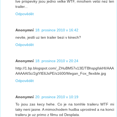
tve prispevky jsou jedno velke WTF, mnohem vetsi nez ten
trailer...
Odpovědět
Anonymní
18. prosince 2010 v 16:42
nevite, jestli uz ten trailer bezi v kinech?
Odpovědět
Anonymní
18. prosince 2010 v 20:24
http://1.bp.blogspot.com/_ZHuBM57v13E/TBhspgfskHI/AAA
AAAAAISc/2glYlE6JsPE/s1600/Megan_Fox_flexible.jpg
Odpovědět
Anonymní
20. prosince 2010 v 10:19
To jsou zas kecy hehe. Co je na tomhle traileru WTF mi
taky neni jasne. A mimochodem hudba uprostred a na konci
traileru je uz primo z filmu od Desplata.