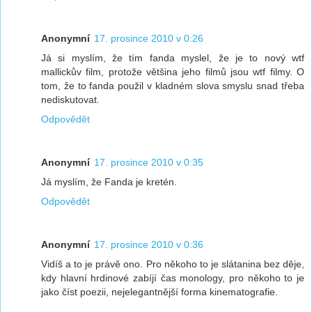
Anonymní
17. prosince 2010 v 0:26
Já si myslím, že tím fanda myslel, že je to nový wtf
mallickův film, protože většina jeho filmů jsou wtf filmy. O
tom, že to fanda použil v kladném slova smyslu snad třeba
nediskutovat.
Odpovědět
Anonymní
17. prosince 2010 v 0:35
Já myslím, že Fanda je kretén.
Odpovědět
Anonymní
17. prosince 2010 v 0:36
Vidíš a to je právě ono. Pro někoho to je slátanina bez děje,
kdy hlavní hrdinové zabíjí čas monology, pro někoho to je
jako číst poezii, nejelegantnější forma kinematografie.