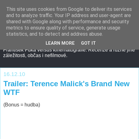
This site uses cookies from Google to deliver its services
and to analyze traffic. Your IP address and user-agent are
shared with Google along with performance and security
metrics to ensure quality of service, generate usage
statistics, and to detect and address abuse.
LEARN MORE
GOT IT
František Fuka versus kinematografie. Recenze a různé jiné
záležitosti, občas i nefilmové.
16.12.10
Trailer: Terence Malick's Brand New
WTF
(Bonus = hudba)