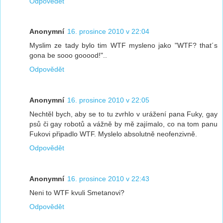
Odpovědět
Anonymní
16. prosince 2010 v 22:04
Myslim ze tady bylo tim WTF mysleno jako "WTF? that´s
gona be sooo gooood!"..
Odpovědět
Anonymní
16. prosince 2010 v 22:05
Nechtěl bych, aby se to tu zvrhlo v urážení pana Fuky, gay
psů či gay robotů a vážně by mě zajímalo, co na tom panu
Fukovi připadlo WTF. Myslelo absolutně neofenzivně.
Odpovědět
Anonymní
16. prosince 2010 v 22:43
Neni to WTF kvuli Smetanovi?
Odpovědět