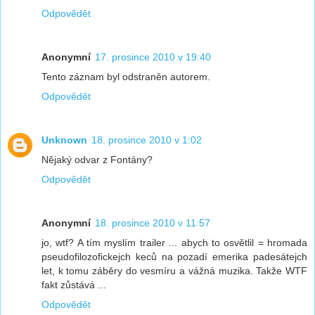
Odpovědět
Anonymní
17. prosince 2010 v 19:40
Tento záznam byl odstraněn autorem.
Odpovědět
Unknown
18. prosince 2010 v 1:02
Nějaký odvar z Fontány?
Odpovědět
Anonymní
18. prosince 2010 v 11:57
jo, wtf? A tím myslím trailer ... abych to osvětlil = hromada
pseudofilozofickejch keců na pozadí emerika padesátejch
let, k tomu záběry do vesmíru a vážná muzika. Takže WTF
fakt zůstává ...
Odpovědět