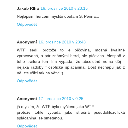
Jakub RIha
16. prosince 2010 v 23:15
Nejlepsim hercem myslite doufam S. Penna...
Odpovědět
Anonymní
16. prosince 2010 v 23:43
WTF sedí, protože to je píčovina, možná kvalitně
zpracovaná, s pár známými herci, ale píčovina. Alespoň z
toho traileru ten film vypadá, že absolutně nemá děj -
nějaká rádoby filosofická splácanina. Dost nechápu jak z
něj ste všici tak na větvi :).
Odpovědět
Anonymní
17. prosince 2010 v 0:25
já myslím, že WTF bylo myšleno jako WTF
protože tohle vypadá jako strašná pseudofilozofická
splácanina. se smetanou.
Odpovědět