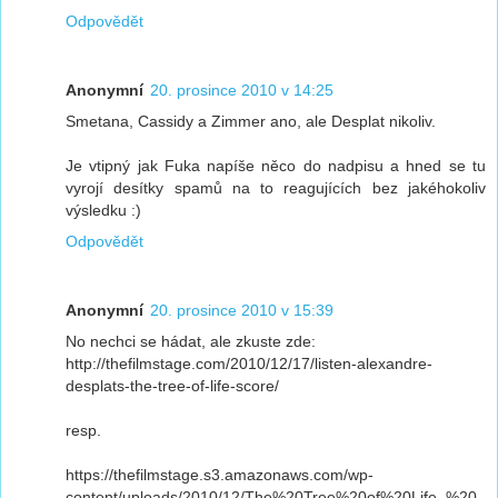
Odpovědět
Anonymní
20. prosince 2010 v 14:25
Smetana, Cassidy a Zimmer ano, ale Desplat nikoliv.
Je vtipný jak Fuka napíše něco do nadpisu a hned se tu
vyrojí desítky spamů na to reagujících bez jakéhokoliv
výsledku :)
Odpovědět
Anonymní
20. prosince 2010 v 15:39
No nechci se hádat, ale zkuste zde:
http://thefilmstage.com/2010/12/17/listen-alexandre-
desplats-the-tree-of-life-score/
resp.
https://thefilmstage.s3.amazonaws.com/wp-
content/uploads/2010/12/The%20Tree%20of%20Life_%20