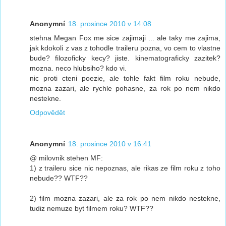
Anonymní
18. prosince 2010 v 14:08
stehna Megan Fox me sice zajimaji ... ale taky me zajima,
jak kdokoli z vas z tohodle traileru pozna, vo cem to vlastne
bude? filozoficky kecy? jiste. kinematograficky zazitek?
mozna. neco hlubsiho? kdo vi.
nic proti cteni poezie, ale tohle fakt film roku nebude,
mozna zazari, ale rychle pohasne, za rok po nem nikdo
nestekne.
Odpovědět
Anonymní
18. prosince 2010 v 16:41
@ milovnik stehen MF:
1) z traileru sice nic nepoznas, ale rikas ze film roku z toho
nebude?? WTF??
2) film mozna zazari, ale za rok po nem nikdo nestekne,
tudiz nemuze byt filmem roku? WTF??