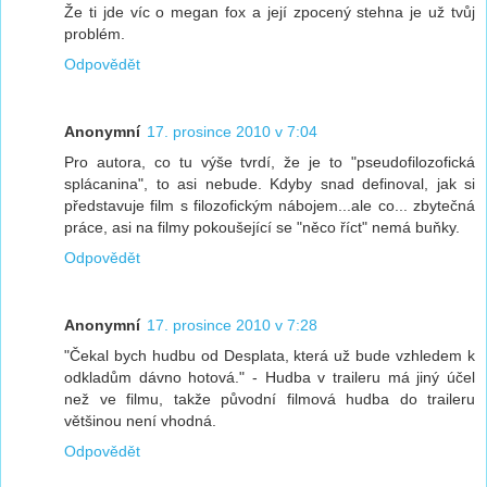
Že ti jde víc o megan fox a její zpocený stehna je už tvůj
problém.
Odpovědět
Anonymní
17. prosince 2010 v 7:04
Pro autora, co tu výše tvrdí, že je to "pseudofilozofická
splácanina", to asi nebude. Kdyby snad definoval, jak si
představuje film s filozofickým nábojem...ale co... zbytečná
práce, asi na filmy pokoušející se "něco říct" nemá buňky.
Odpovědět
Anonymní
17. prosince 2010 v 7:28
"Čekal bych hudbu od Desplata, která už bude vzhledem k
odkladům dávno hotová." - Hudba v traileru má jiný účel
než ve filmu, takže původní filmová hudba do traileru
většinou není vhodná.
Odpovědět