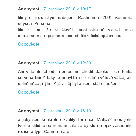
Anonymní
17. prosince 2010 v 10:17
filmy s filozofickým nábojem: Rashomon, 2001 Vesmírná
odysea, Persona
film o tom, že si člověk musí striktně vybrat mezi
altruismem a egoismem: pseudofilozofická splácanina
Odpovědět
Anonymní
17. prosince 2010 v 12:30
Ani v tomto ohledu nemusíme chodit daleko - co Tenká
červená linie? Taky to nebyl film o druhé světové válce, ale
úplně něco jinýho. A já z něj byl a jsem stále nadšen.
Odpovědět
Anonymní
17. prosince 2010 v 13:10
a jaký sou konkretne kvality Terrence Malica? moc jeho
tvorbu shlidnutou nemam, ale ze by slo o nejak zasadniho
rezisera typu Cameron atp...