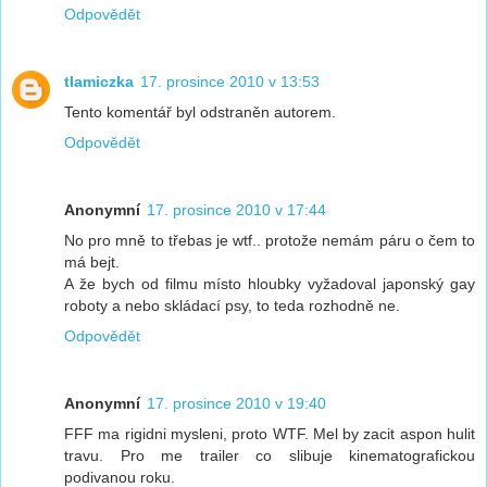
Odpovědět
tlamiczka
17. prosince 2010 v 13:53
Tento komentář byl odstraněn autorem.
Odpovědět
Anonymní
17. prosince 2010 v 17:44
No pro mně to třebas je wtf.. protože nemám páru o čem to
má bejt.
A že bych od filmu místo hloubky vyžadoval japonský gay
roboty a nebo skládací psy, to teda rozhodně ne.
Odpovědět
Anonymní
17. prosince 2010 v 19:40
FFF ma rigidni mysleni, proto WTF. Mel by zacit aspon hulit
travu. Pro me trailer co slibuje kinematografickou
podivanou roku.