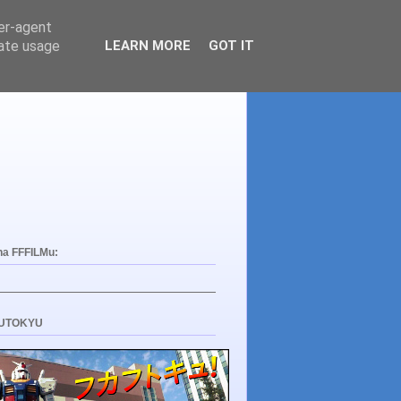
ser-agent
rate usage
LEARN MORE
GOT IT
na FFFILMu:
UTOKYU