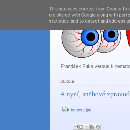
This site uses cookies from Google to de
are shared with Google along with perfo
statistics, and to detect and address a
František Fuka versus kinematog
12.12.10
A nyní, sněhové zpravoda