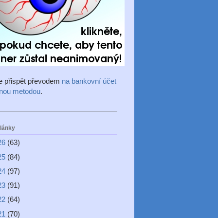
e přispět převodem
na bankovní účet
inou metodou
.
články
26
(63)
25
(84)
24
(97)
23
(91)
22
(64)
21
(70)