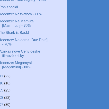
Tron speciál
Recenze: Nesvatbov - 80%
Recenze: Na Mamuta!
[Mammuth] - 70%
The Shark is Back!
Recenze: Na doraz [Due Date]
- 70%
Vznikají nové Ceny české
filmové kritiky
Recenze: Megamysl
[Megamind] - 80%
11
(22)
10
(16)
09
(25)
08
(22)
07
(30)