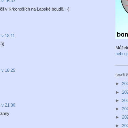
 v 16:33
očil v Krkonoších na Labské boudě. :-)
 v 18:11
-))
Můžet
nebo j
 v 18:25
Starší 
►
20
►
20
►
20
 v 21:36
►
20
Danny
►
20
►
20