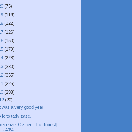
20
(75)
19
(116)
18
(122)
17
(126)
16
(150)
15
(179)
14
(228)
13
(280)
12
(355)
11
(225)
10
(293)
12
(20)
It was a very good year!
 je to tady zase...
Recenze: Cizinec [The Tourist]
- 40%