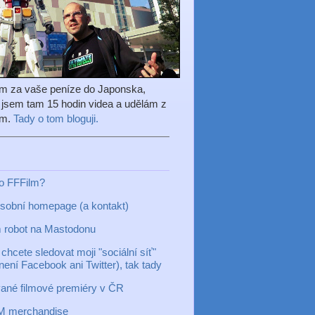
em za vaše peníze do Japonska,
l jsem tam 15 hodin videa a udělám z
ilm.
Tady o tom bloguji.
to FFFilm?
sobní homepage (a kontakt)
 robot na Mastodonu
chcete sledovat moji "sociální síť"
 není Facebook ani Twitter), tak tady
ané filmové premiéry v ČR
M merchandise