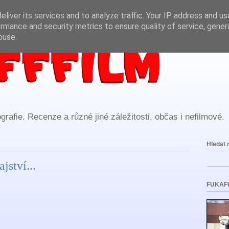
liver its services and to analyze traffic. Your IP address and u
rmance and security metrics to ensure quality of service, gene
buse.
rafie. Recenze a různé jiné záležitosti, občas i nefilmové.
Hledat 
jství...
FUKAF