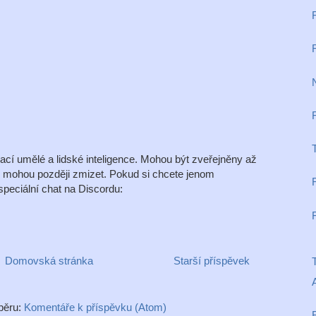
R
T
í umělé a lidské inteligence. Mohou být zveřejněny až
é mohou později zmizet. Pokud si chcete jenom
peciální chat na Discordu:
Domovská stránka
Starší příspěvek
T
dběru:
Komentáře k příspěvku (Atom)