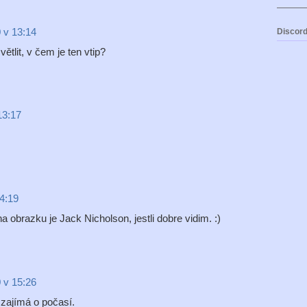
 v 13:14
Discord
tlit, v čem je ten vtip?
13:17
14:19
a obrazku je Jack Nicholson, jestli dobre vidim. :)
 v 15:26
 zajímá o počasí.