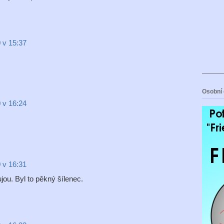
 v 15:37
Osobní 
 v 16:24
 v 16:31
jou. Byl to pěkný šílenec.