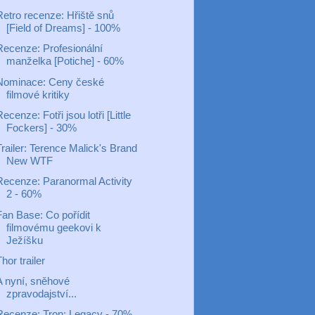
Retro recenze: Hřiště snů
[Field of Dreams] - 100%
Recenze: Profesionální
manželka [Potiche] - 60%
Nominace: Ceny české
filmové kritiky
ecenze: Fotři jsou lotři [Little
Fockers] - 30%
railer: Terence Malick's Brand
New WTF
Recenze: Paranormal Activity
2 - 60%
Fan Base: Co pořídit
filmovému geekovi k
Ježíšku
hor trailer
A nyní, sněhové
zpravodajství...
Recenze: Tron: Legacy - 70%