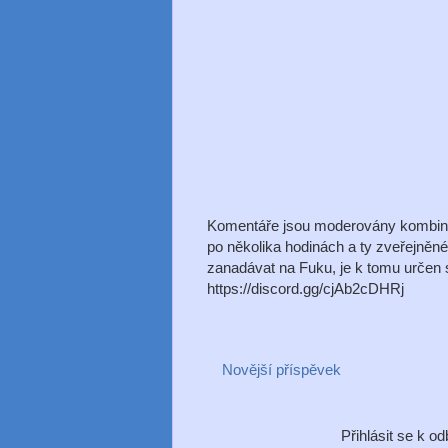
Komentáře jsou moderovány kombinac
po několika hodinách a ty zveřejněn
zanadávat na Fuku, je k tomu určen s
https://discord.gg/cjAb2cDHRj
Novější příspěvek
Přihlásit se k o