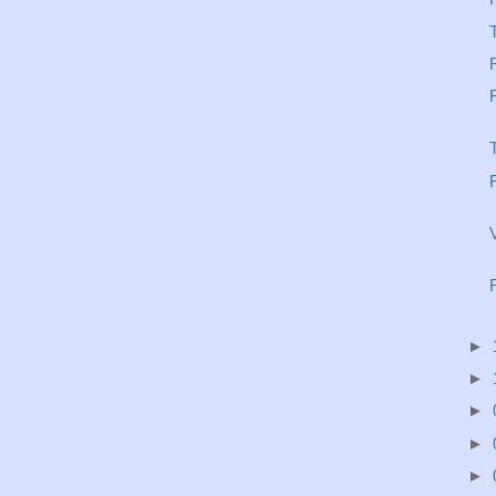
►
►
►
►
►