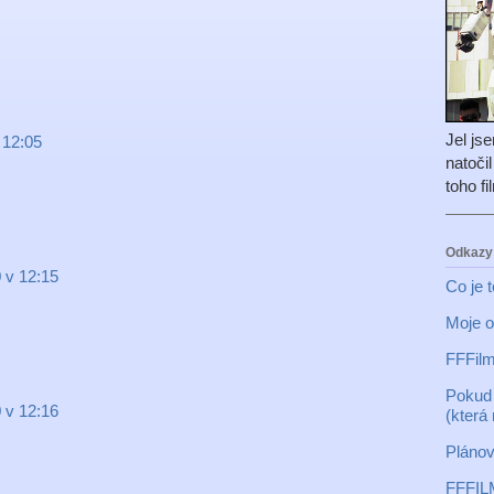
Jel js
 12:05
natoči
toho f
Odkazy
 v 12:15
Co je 
Moje o
FFFilm
Pokud 
 v 12:16
(která
Plánov
FFFIL