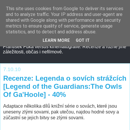
This site uses cookies from Google to deliver its services
and to analyze traffic. Your IP address and user-agent are
shared with Google along with performance and security
metrics to ensure quality of service, generate usage
statistics, and to detect and address abuse.
LEARN MORE
GOT IT
František Fuka versus kinematografie. Recenze a různé jiné
záležitosti, občas i nefilmové.
7.10.10
Recenze: Legenda o sovích strážcích
[Legend of the Guardians:The Owls
Of Ga'Hoole] - 40%
Adaptace několika dílů knižní série o sovách, které jsou
uneseny zlými sovami, pak utečou, najdou hodné sovy a
zúčastní se jejich bitvy se zlými sovami.