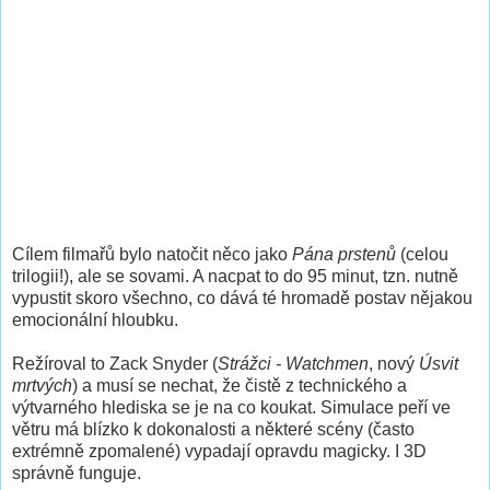
Cílem filmařů bylo natočit něco jako
Pána prstenů
(celou
trilogii!), ale se sovami. A nacpat to do 95 minut, tzn. nutně
vypustit skoro všechno, co dává té hromadě postav nějakou
emocionální hloubku.
Režíroval to Zack Snyder (
Strážci - Watchmen
, nový
Úsvit
mrtvých
) a musí se nechat, že čistě z technického a
výtvarného hlediska se je na co koukat. Simulace peří ve
větru má blízko k dokonalosti a některé scény (často
extrémně zpomalené) vypadají opravdu magicky. I 3D
správně funguje.