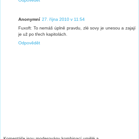
Odpovědět
Anonymní
27. října 2010 v 11:54
Fuxoft: To nemáš úplně pravdu, zlé sovy je unesou a zajají
je už po třech kapitolách.
Odpovědět
Komentáře jsou moderovány kombinací umělé a