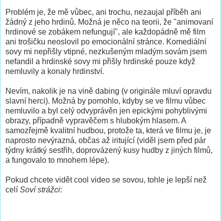
Problém je, že mě vůbec, ani trochu, nezaujal příběh ani
žádný z jeho hrdinů. Možná je něco na teorii, že "animovaní
hrdinové se zobákem nefungují", ale každopádně mě film
ani trošičku neoslovil po emocionální stránce. Komediální
sovy mi nepřišly vtipné, nezkušeným mladým sovám jsem
nefandil a hrdinské sovy mi přišly hrdinské pouze když
nemluvily a konaly hrdinství.
Nevím, nakolik je na vině dabing (v originále mluví opravdu
slavní herci). Možná by pomohlo, kdyby se ve filmu vůbec
nemluvilo a byl celý odvyprávěn jen epickými pohyblivými
obrazy, případně vypravěčem s hlubokým hlasem. A
samozřejmě kvalitní hudbou, protože ta, která ve filmu je, je
naprosto nevýrazná, občas až iritující (viděl jsem před pár
týdny krátký sestřih, doprovázený kusy hudby z jiných filmů,
a fungovalo to mnohem lépe).
Pokud chcete vidět cool video se sovou, tohle je lepší než
celí
Soví strážci
: