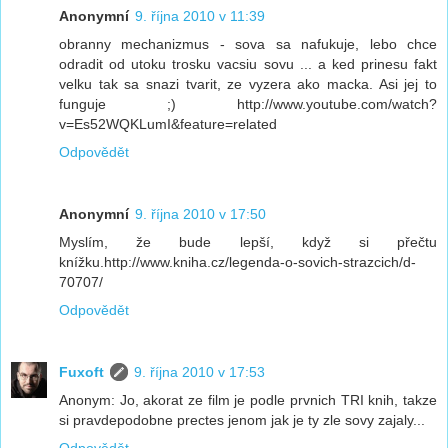
Anonymní
9. října 2010 v 11:39
obranny mechanizmus - sova sa nafukuje, lebo chce
odradit od utoku trosku vacsiu sovu ... a ked prinesu fakt
velku tak sa snazi tvarit, ze vyzera ako macka. Asi jej to
funguje ;) http://www.youtube.com/watch?
v=Es52WQKLumI&feature=related
Odpovědět
Anonymní
9. října 2010 v 17:50
Myslím, že bude lepší, když si přečtu
knížku.http://www.kniha.cz/legenda-o-sovich-strazcich/d-
70707/
Odpovědět
Fuxoft
9. října 2010 v 17:53
Anonym: Jo, akorat ze film je podle prvnich TRI knih, takze
si pravdepodobne prectes jenom jak je ty zle sovy zajaly...