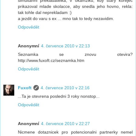
simultanni prekladatelka, v okamziku, kdy stary korejec
prikazoval mlade skolacce, aby snedla jeho hovno, rekla:
tak tohle dal neprekladam :)
a jezdit do varu s ex ... mno tak to tedy nezavidim.
Odpovědět
Anonymní
4. července 2010 v 22:13
Seznamka se znovu otevira?
http://www.fuxoft.cz/seznamka.htm
Odpovědět
Fuxoft
4. července 2010 v 22:16
...Ta je otevrena posledni 3 roky nonstop...
Odpovědět
Anonymní
4. července 2010 v 22:27
Nicmene dotaznicek pro potencionalni partnerky nemel