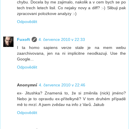
chybu. Docela by me zajimalo, nakolik a v cem bych se po
tech trech letech lisil. Co nejaky novy a diff? :-) Slibuji pak
zpracovani polozkove analyzy :-)
Odpovědět
Fuxoft
4. července 2010 v 22:33
I ta homo sapiens verze stale je na mem webu
zaarchivovana, jen na ni implicitne neodkazuji. Use the
Google...
Odpovědět
Anonymní
4. července 2010 v 22:46
ex- Jitushka? Znamená to, že si změnila (nick) jméno?
Nebo je to opravdu ex-přítelkyně? V tom druhém případě
mě to mrzí. A jsem zvědav na info z Varů. Jakub
Odpovědět