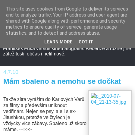
This site uses cookies from Google to deliver its services
and to analyze traffic. Your IP address and user-agent are
shared with Google along with performance and security
metrics to ensure quality of service, generate usage
statistics, and to detect and address abuse.
LEARN MORE
GOT IT
František Fuka versus kinematografie. Recenze a různé jiné
záležitosti, občas i nefilmové.
4.7.10
Mám sbaleno a nemohu se dočkat
Takže zítra vyrážím do Karlových Varů,
za filmy a především uniknout
vedřinám. Nejen se psy, ale i s ex-
Jitushkou, protože ve čtyřech je
vždycky více zábavy. Sbaleno už skoro
máme. --->>>