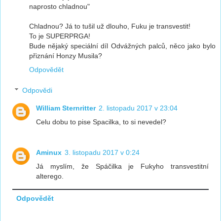
naprosto chladnou"
Chladnou? Já to tušil už dlouho, Fuku je transvestit!
To je SUPERPRGA!
Bude nějaký speciální díl Odvážných palců, něco jako bylo
přiznání Honzy Musila?
Odpovědět
Odpovědi
William Sternritter
2. listopadu 2017 v 23:04
Celu dobu to pise Spacilka, to si nevedel?
Aminux
3. listopadu 2017 v 0:24
Já myslím, že Spáčilka je Fukyho transvestitní
alterego.
Odpovědět