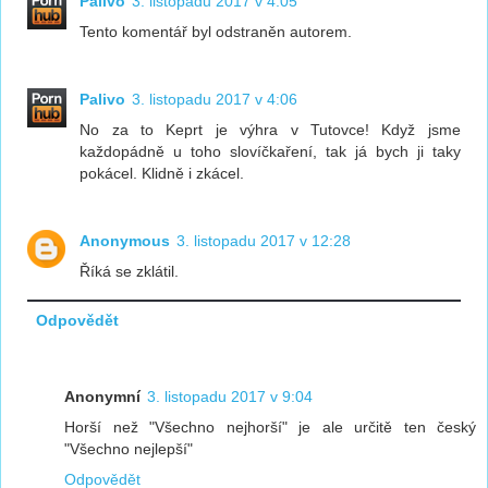
Palivo
3. listopadu 2017 v 4:05
Tento komentář byl odstraněn autorem.
Palivo
3. listopadu 2017 v 4:06
No za to Keprt je výhra v Tutovce! Když jsme
každopádně u toho slovíčkaření, tak já bych ji taky
pokácel. Klidně i zkácel.
Anonymous
3. listopadu 2017 v 12:28
Říká se zklátil.
Odpovědět
Anonymní
3. listopadu 2017 v 9:04
Horší než "Všechno nejhorší" je ale určitě ten český
"Všechno nejlepší"
Odpovědět