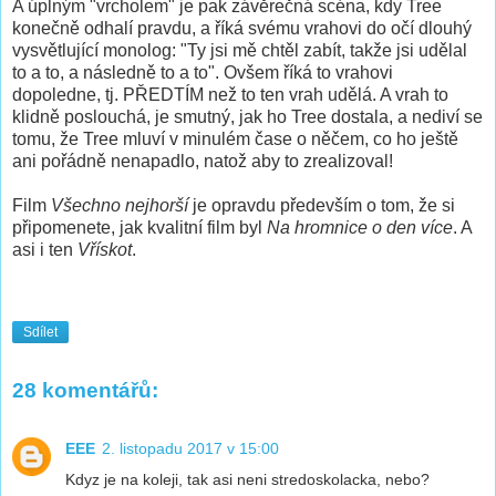
A úplným "vrcholem" je pak závěrečná scéna, kdy Tree
konečně odhalí pravdu, a říká svému vrahovi do očí dlouhý
vysvětlující monolog: "Ty jsi mě chtěl zabít, takže jsi udělal
to a to, a následně to a to". Ovšem říká to vrahovi
dopoledne, tj. PŘEDTÍM než to ten vrah udělá. A vrah to
klidně poslouchá, je smutný, jak ho Tree dostala, a nediví se
tomu, že Tree mluví v minulém čase o něčem, co ho ještě
ani pořádně nenapadlo, natož aby to zrealizoval!
Film
Všechno nejhorší
je opravdu především o tom, že si
připomenete, jak kvalitní film byl
Na hromnice o den více
. A
asi i ten
Vřískot
.
Sdílet
28 komentářů:
EEE
2. listopadu 2017 v 15:00
Kdyz je na koleji, tak asi neni stredoskolacka, nebo?