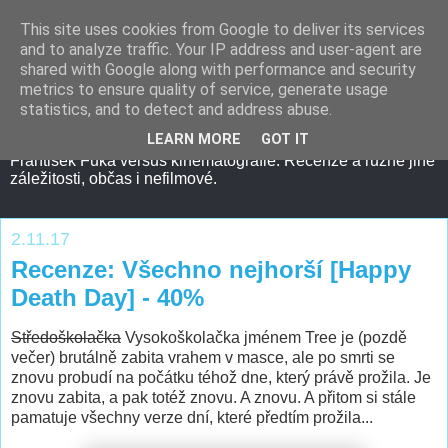
This site uses cookies from Google to deliver its services
and to analyze traffic. Your IP address and user-agent are
shared with Google along with performance and security
metrics to ensure quality of service, generate usage
statistics, and to detect and address abuse.
LEARN MORE
GOT IT
František Fuka versus kinematografie. Recenze a různé jiné
záležitosti, občas i nefilmové.
2.11.17
Recenze: Všechno nejhorší [Happy
Death Day] - 40%
Středoškolačka
Vysokoškolačka jménem Tree je (pozdě
večer) brutálně zabita vrahem v masce, ale po smrti se
znovu probudí na počátku téhož dne, který právě prožila. Je
znovu zabita, a pak totéž znovu. A znovu. A přitom si stále
pamatuje všechny verze dní, které předtím prožila...