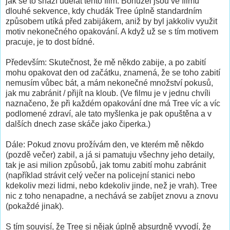
jak se to snaží udělat tento film. Bohužel jsou ve filmu
dlouhé sekvence, kdy chudák Tree úplně standardním
způsobem utíká před zabijákem, aniž by byl jakkoliv využit
motiv nekonečného opakování. A když už se s tím motivem
pracuje, je to dost bídné.
Především: Skutečnost, že mě někdo zabije, a po zabití
mohu opakovat den od začátku, znamená, že se toho zabití
nemusím vůbec bát, a mám nekonečné množství pokusů,
jak mu zabránit / přijít na kloub. (Ve filmu je v jednu chvíli
naznačeno, že při každém opakování dne má Tree víc a víc
podlomené zdraví, ale tato myšlenka je pak opuštěna a v
dalších dnech zase skáče jako čiperka.)
Dále: Pokud znovu prožívám den, ve kterém mě někdo
(pozdě večer) zabil, a já si pamatuju všechny jeho detaily,
tak je asi milion způsobů, jak tomu zabití mohu zabránit
(například strávit celý večer na policejní stanici nebo
kdekoliv mezi lidmi, nebo kdekoliv jinde, než je vrah). Tree
nic z toho nenapadne, a nechává se zabíjet znovu a znovu
(pokaždé jinak).
S tím souvisí, že Tree si nějak úplně absurdně vyvodí, že