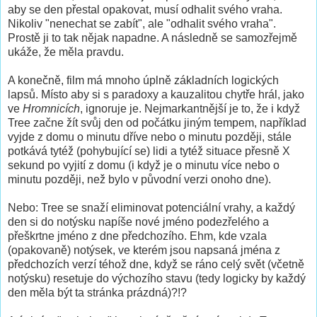
aby se den přestal opakovat, musí odhalit svého vraha.
Nikoliv "nenechat se zabít", ale "odhalit svého vraha".
Prostě ji to tak nějak napadne. A následně se samozřejmě
ukáže, že měla pravdu.
A konečně, film má mnoho úplně základních logických
lapsů. Místo aby si s paradoxy a kauzalitou chytře hrál, jako
ve
Hromnicích
, ignoruje je. Nejmarkantnější je to, že i když
Tree začne žít svůj den od počátku jiným tempem, například
vyjde z domu o minutu dříve nebo o minutu později, stále
potkává tytéž (pohybující se) lidi a tytéž situace přesně X
sekund po vyjití z domu (i když je o minutu více nebo o
minutu později, než bylo v původní verzi onoho dne).
Nebo: Tree se snaží eliminovat potenciální vrahy, a každý
den si do notýsku napíše nové jméno podezřelého a
přeškrtne jméno z dne předchozího. Ehm, kde vzala
(opakovaně) notýsek, ve kterém jsou napsaná jména z
předchozích verzí téhož dne, když se ráno celý svět (včetně
notýsku) resetuje do výchozího stavu (tedy logicky by každý
den měla být ta stránka prázdná)?!?