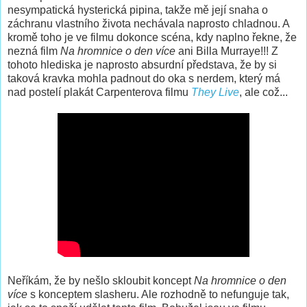
nesympatická hysterická pipina, takže mě její snaha o
záchranu vlastního života nechávala naprosto chladnou. A
kromě toho je ve filmu dokonce scéna, kdy naplno řekne, že
nezná film
Na hromnice o den více
ani Billa Murraye!!! Z
tohoto hlediska je naprosto absurdní představa, že by si
taková kravka mohla padnout do oka s nerdem, který má
nad postelí plakát Carpenterova filmu
They Live
, ale což...
Neříkám, že by nešlo skloubit koncept
Na hromnice o den
více
s konceptem slasheru. Ale rozhodně to nefunguje tak,