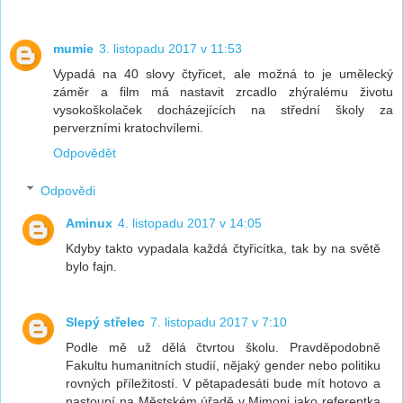
mumie
3. listopadu 2017 v 11:53
Vypadá na 40 slovy čtyřicet, ale možná to je umělecký
záměr a film má nastavit zrcadlo zhýralému životu
vysokoškolaček docházejících na střední školy za
perverzními kratochvílemi.
Odpovědět
Odpovědi
Aminux
4. listopadu 2017 v 14:05
Kdyby takto vypadala každá čtyřicítka, tak by na světě
bylo fajn.
Slepý střelec
7. listopadu 2017 v 7:10
Podle mě už dělá čtvrtou školu. Pravděpodobně
Fakultu humanitních studií, nějaký gender nebo politiku
rovných příležitostí. V pětapadesáti bude mít hotovo a
nastoupí na Městském úřadě v Mimoni jako referentka