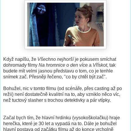
Když napíšu, že
Všechno nejhorší
je pokusem smíchat
dohromady filmy
Na hromnice o den více
a
Vřískot
, tak
budete mít velmi jasnou představu o tom, co je tenhle
snímek zač. Přesněji řečeno, "co by chtěl být zač".
Bohužel, nic v tomto filmu (od scénáře, přes casting až po
režii) není dostatečně kvalitní na to, aby vzniklo něco víc,
než tuctový slasher s trochou detektivky a pár vtípky.
Začal bych tím, že hlavní hrdinku (vysokoškolačku) hraje
herečka, které je 30 let a vypadá na to. Dále je bohužel
hlavní postava od začátku filmu až do konce vrcholně