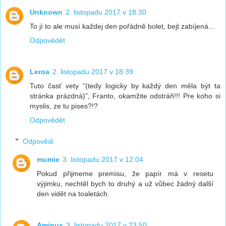
Unknown
2. listopadu 2017 v 18:30
To jí to ale musí každej den pořádně bolet, bejt zabíjená...
Odpovědět
Leroa
2. listopadu 2017 v 18:39
Tuto časť vety “(tedy logicky by každý den měla být ta
stránka prázdná)”, Franto, okamžite odstráň!!! Pre koho si
myslis, ze tu pises?!?
Odpovědět
Odpovědi
mumie
3. listopadu 2017 v 12:04
Pokud přijmeme premisu, že papír má v resetu
výjimku, nechtěl bych to druhý a už vůbec žádný další
den vidět na toaletách.
Aminux
3. listopadu 2017 v 23:50