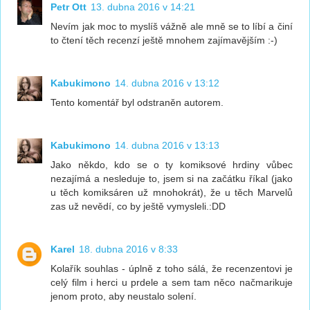
Petr Ott
13. dubna 2016 v 14:21
Nevím jak moc to myslíš vážně ale mně se to líbí a činí
to čtení těch recenzí ještě mnohem zajímavějším :-)
Kabukimono
14. dubna 2016 v 13:12
Tento komentář byl odstraněn autorem.
Kabukimono
14. dubna 2016 v 13:13
Jako někdo, kdo se o ty komiksové hrdiny vůbec
nezajímá a nesleduje to, jsem si na začátku říkal (jako
u těch komiksáren už mnohokrát), že u těch Marvelů
zas už nevědí, co by ještě vymysleli.:DD
Karel
18. dubna 2016 v 8:33
Kolařík souhlas - úplně z toho sálá, že recenzentovi je
celý film i herci u prdele a sem tam něco načmarikuje
jenom proto, aby neustalo solení.