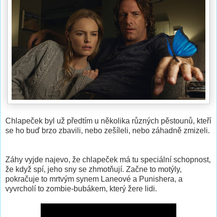
Chlapeček byl už předtím u několika různých pěstounů, kteří
se ho buď brzo zbavili, nebo zešíleli, nebo záhadně zmizeli.
Záhy vyjde najevo, že chlapeček má tu speciální schopnost,
že když spí, jeho sny se zhmotňují. Začne to motýly,
pokračuje to mrtvým synem Laneové a Punishera, a
vyvrcholí to zombie-bubákem, který žere lidi.