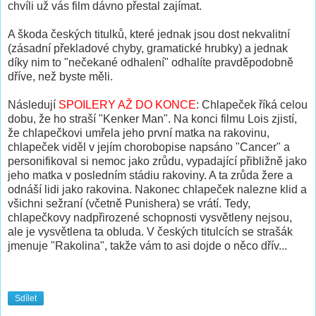
chvíli už vás film dávno přestal zajímat.
A škoda českých titulků, které jednak jsou dost nekvalitní
(zásadní překladové chyby, gramatické hrubky) a jednak
díky nim to "nečekané odhalení" odhalíte pravděpodobně
dříve, než byste měli.
Následují
SPOILERY AŽ DO KONCE
: Chlapeček říká celou
dobu, že ho straší "Kenker Man". Na konci filmu Lois zjistí,
že chlapečkovi umřela jeho první matka na rakovinu,
chlapeček viděl v jejím chorobopise napsáno "Cancer" a
personifikoval si nemoc jako zrůdu, vypadající přibližně jako
jeho matka v posledním stádiu rakoviny. A ta zrůda žere a
odnáší lidi jako rakovina. Nakonec chlapeček nalezne klid a
všichni sežraní (včetně Punishera) se vrátí. Tedy,
chlapečkovy nadpřirozené schopnosti vysvětleny nejsou,
ale je vysvětlena ta obluda. V českých titulcích se strašák
jmenuje "Rakolina", takže vám to asi dojde o něco dřív...
Sdílet