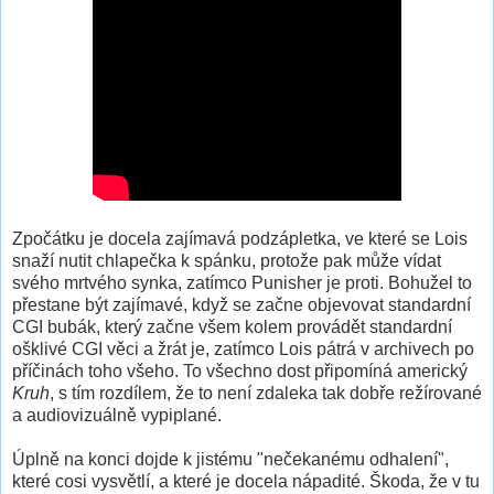
Zpočátku je docela zajímavá podzápletka, ve které se Lois
snaží nutit chlapečka k spánku, protože pak může vídat
svého mrtvého synka, zatímco Punisher je proti. Bohužel to
přestane být zajímavé, když se začne objevovat standardní
CGI bubák, který začne všem kolem provádět standardní
ošklivé CGI věci a žrát je, zatímco Lois pátrá v archivech po
příčinách toho všeho. To všechno dost připomíná americký
Kruh
, s tím rozdílem, že to není zdaleka tak dobře režírované
a audiovizuálně vypiplané.
Úplně na konci dojde k jistému "nečekanému odhalení",
které cosi vysvětlí, a které je docela nápadité. Škoda, že v tu