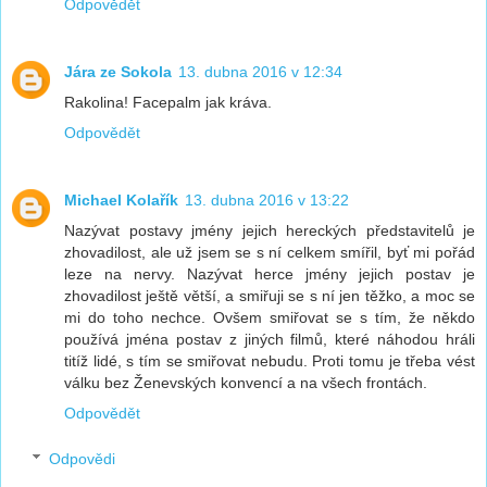
Odpovědět
Jára ze Sokola
13. dubna 2016 v 12:34
Rakolina! Facepalm jak kráva.
Odpovědět
Michael Kolařík
13. dubna 2016 v 13:22
Nazývat postavy jmény jejich hereckých představitelů je
zhovadilost, ale už jsem se s ní celkem smířil, byť mi pořád
leze na nervy. Nazývat herce jmény jejich postav je
zhovadilost ještě větší, a smiřuji se s ní jen těžko, a moc se
mi do toho nechce. Ovšem smiřovat se s tím, že někdo
používá jména postav z jiných filmů, které náhodou hráli
titíž lidé, s tím se smiřovat nebudu. Proti tomu je třeba vést
válku bez Ženevských konvencí a na všech frontách.
Odpovědět
Odpovědi