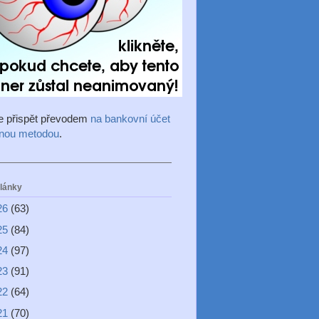
e přispět převodem
na bankovní účet
inou metodou
.
články
26
(63)
25
(84)
24
(97)
23
(91)
22
(64)
21
(70)