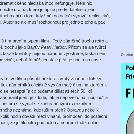
z dramatického hlediska moc nefunguje. Není nic
pické drama, které je úplně předvídatelné a jeho
atného ani na tom, když někdo natočí syrové, realistické,
u. Autor se ale musí rozhodnout pro jedno z toho a pak
íš tím prvním typem filmu. Tedy záměrně trochu retro a
GI, trochu jako Bayův
Pearl Harbor
. Přitom se ale tvůrci
lu, takže konflikty nejsou pořádně vyostřené, láska není
Osobní 
 vidět, neboť téměř neustále prší, je noc a na nose
 bylo - ve filmu působí některé zvraty značně idiotsky.
tek námořníků oficiálně vyslán malý člun, na kterém je
do se nezeptá "a co budeme dělat až těch 50 lidí
achránil jsem je z lodě, tak je nepovezu na jinou loď" a
m odsud) se vydat se zachráněnými (s rozbitým
rného neznáma, kde tuším břeh? Opravdu několik
kolik hodin dovádí mezi vlnami, promočení do poslední
čnost, že je hluboko pod nulou a není jim tudíž úplně