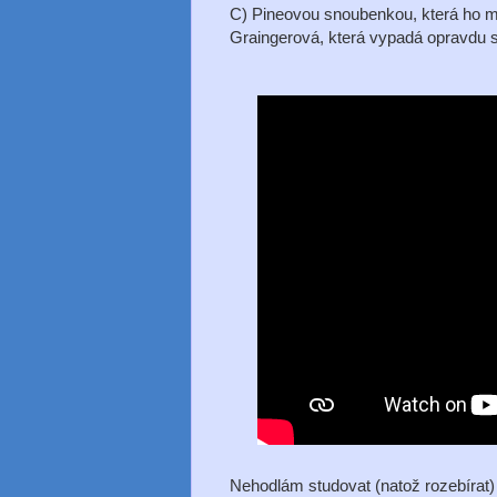
C) Pineovou snoubenkou, která ho mil
Graingerová, která vypadá opravdu st
Nehodlám studovat (natož rozebírat) 