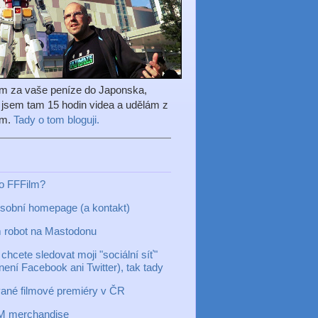
em za vaše peníze do Japonska,
l jsem tam 15 hodin videa a udělám z
ilm.
Tady o tom bloguji.
to FFFilm?
sobní homepage (a kontakt)
 robot na Mastodonu
chcete sledovat moji "sociální síť"
 není Facebook ani Twitter), tak tady
ané filmové premiéry v ČR
M merchandise