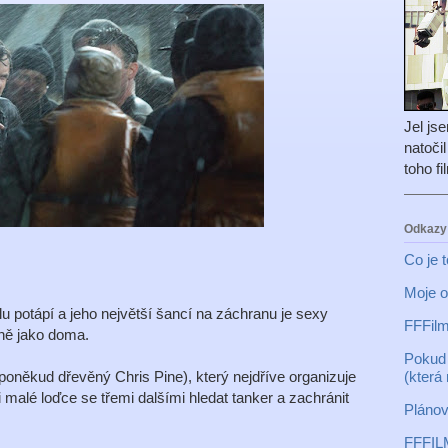
Jel js
natoči
toho f
Odkazy
Co je 
Moje o
 potápí a jeho největší šancí na záchranu je sexy
FFFilm
vně jako doma.
Pokud 
(která
oněkud dřevěný Chris Pine), který nejdříve organizuje
malé loďce se třemi dalšími hledat tanker a zachránit
Plánov
FFFIL