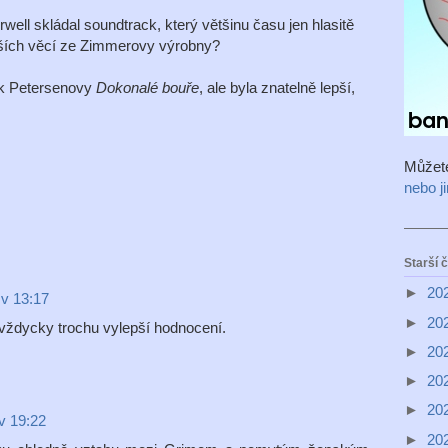
well skládal soundtrack, který většinu času jen hlasitě
jších věcí ze Zimmerovy výrobny?
ek Petersenovy
Dokonalé bouře
, ale byla znatelně lepší,
Můžet
nebo j
Starší 
►
20
 v 13:17
►
20
 vždycky trochu vylepší hodnocení.
►
20
►
20
►
20
v 19:22
►
20