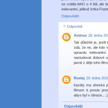
se vrátila lehčí o 4 lidi, ale
irelevantní, jelikož krtka Fran
Odpovědět
Odpovědi
Aminux
28. ledna 20
Tak důležité je, jestl
zdá, že ne, ale kdo v
opravdu irelevant
nastudovat dobové ud
jasné z děje toho film
Rostej
29. ledna 201
kazdej ma dneska pr
filmem ti proste p
abys byl v obraze... ;)
Odpovědět