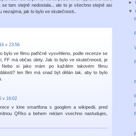
►
 ta se tam stejně nedostala... ale to je všechno stejně asi
▼
tu nezajímá, jak to bylo ve skutečnosti..
16 v 23:56
V
i to bylo ve filmu patřičně vysvětleno, podle recenze se
í, FF má občas úlety. Jak to bylo ve skutečnnosti, je
ní. Nebo si jako mám po každém takovém filmu
álosti? ten film má snad být dělán tak, aby to bylo
u.
6 v 16:02
ece v kine smartfona s googlem a wikipedii. pred
romitnou QRko a behem reklam vsechno nastudujes,