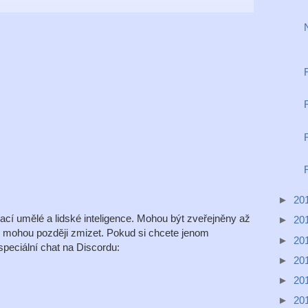
►
20
í umělé a lidské inteligence. Mohou být zveřejněny až
►
20
é mohou později zmizet. Pokud si chcete jenom
►
20
peciální chat na Discordu:
►
20
►
20
►
20