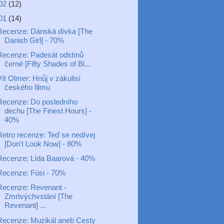
02
(12)
01
(14)
Recenze: Dánská dívka [The
Danish Girl] - 70%
Recenze: Padesát odstínů
černé [Fifty Shades of Bl...
ít Olmer: Hnůj v zákulisí
českého filmu
Recenze: Do posledního
dechu [The Finest Hours] -
40%
Retro recenze: Teď se nedívej
[Don't Look Now] - 80%
Recenze: Lída Baarová - 40%
Recenze: Fúsi - 70%
Recenze: Revenant -
Zmrtvýchvstání [The
Revenant] ...
Recenze: Muzikál aneb Cesty