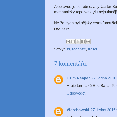
A opravdu je potřebné, aby Carter Bur
mechanicky tepe ve stylu nejrutinně
Ne že bych byl nějaký extra fanouš
než tohle.
Štitky:
3d
,
recenze
,
trailer
7 komentářů:
Grim Reaper
27. ledna 2016
Hraje tam také Eric Bana. To
Odpovědět
Vierzbowski
27. ledna 2016 