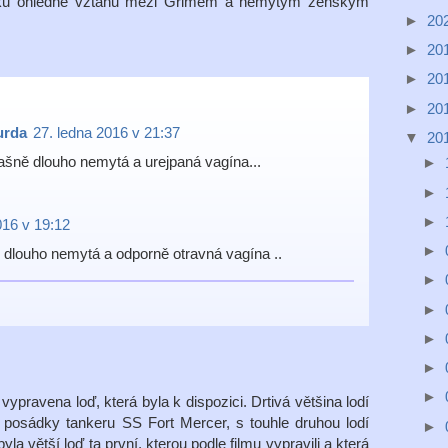
šku ohledně vztahu mezi Grimem a nemytým ženským
►
20
►
20
►
20
►
20
urda
27. ledna 2016 v 21:37
▼
20
trašně dlouho nemytá a urejpaná vagína...
►
►
►
016 v 19:12
►
ně dlouho nemytá a odporně otravná vagína ..
►
►
►
►
►
pravena loď, která byla k dispozici. Drtivá většina lodí
posádky tankeru SS Fort Mercer, s touhle druhou lodí
►
yla větší loď ta první, kterou podle filmu vypravili a která