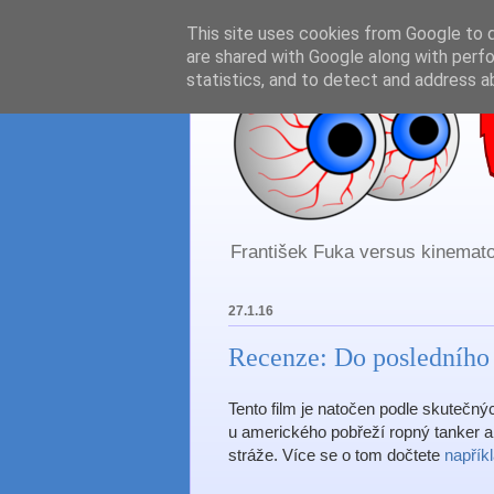
This site uses cookies from Google to de
are shared with Google along with perfo
statistics, and to detect and address a
František Fuka versus kinematog
27.1.16
Recenze: Do posledního 
Tento film je natočen podle skutečnýc
u amerického pobřeží ropný tanker a
stráže. Více se o tom dočtete
napřík