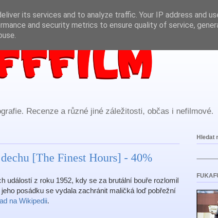
liver its services and to analyze traffic. Your IP address and u
rmance and security metrics to ensure quality of service, gene
buse.
rafie. Recenze a různé jiné záležitosti, občas i nefilmové.
Hledat 
dechu [The Finest Hours] - 40%
FUKAF
h událostí z roku 1952, kdy se za brutální bouře rozlomil
 jeho posádku se vydala zachránit maličká loď pobřežní
lad na Wikipedii
.