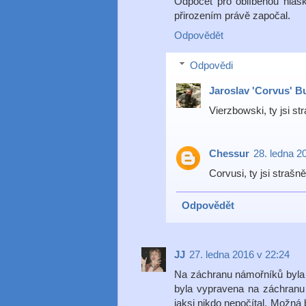
Odpočet pro oblíbenou hlá
přirozením právě započal.
Odpovědět
Odpovědi
Jaroslav 'Corvus' B
Vierzbowski, ty jsi s
Chessur
28. ledna 2
Corvusi, ty jsi straš
Odpovědět
JJ
27. ledna 2016 v 22:24
Na záchranu námořníků byla vy
byla vypravena na záchranu 
jaksi nikdo nepočítal. Možná b