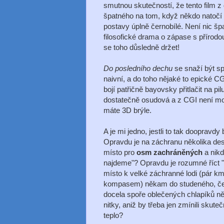
smutnou skutečností, že tento film 
špatného na tom, když někdo natočí e
postavy úplně černobílé. Není nic šp
filosofické drama o zápase s přírodo
se toho důsledně držet!
Do posledního dechu
se snaží být sp
naivní, a do toho nějaké to epické C
bojí patřičně bayovsky přitlačit na pi
dostatečně osudová a z CGI není moc
máte 3D brýle.
A je mi jedno, jestli to tak doopravdy
Opravdu je na záchranu několika desí
místo pro
osm zachráněných
a nik
najdeme"? Opravdu je rozumné říct "Z
místo k velké záchranné lodi (pár k
kompasem) někam do studeného, če
docela spoře oblečených chlapíků ně
nitky, aniž by třeba jen zmínili skute
teplo?