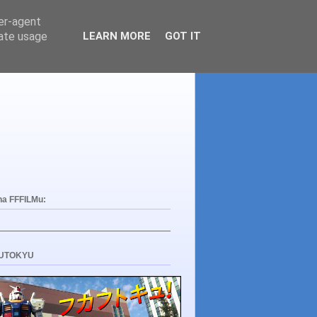
ser-agent
rate usage
LEARN MORE
GOT IT
na FFFILMu:
UTOKYU