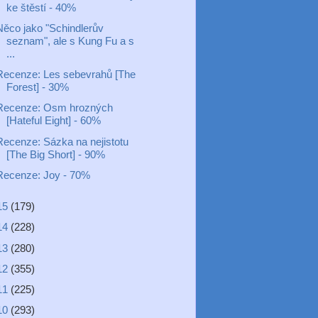
ke štěstí - 40%
Něco jako "Schindlerův
seznam", ale s Kung Fu a s
...
Recenze: Les sebevrahů [The
Forest] - 30%
Recenze: Osm hrozných
[Hateful Eight] - 60%
Recenze: Sázka na nejistotu
[The Big Short] - 90%
Recenze: Joy - 70%
15
(179)
14
(228)
13
(280)
12
(355)
11
(225)
10
(293)