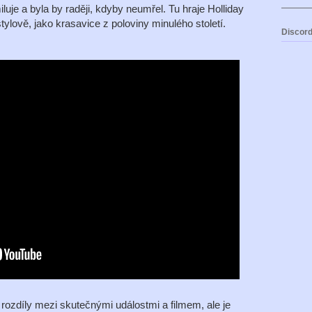
uje a byla by raději, kdyby neumřel. Tu hraje Holliday
ylově, jako krasavice z poloviny minulého století.
Discord
rozdíly mezi skutečnými událostmi a filmem, ale je