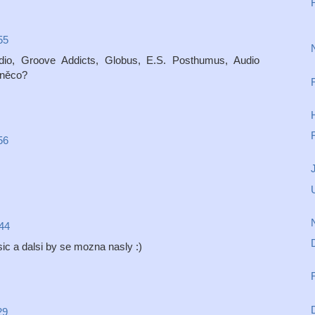
55
udio, Groove Addicts, Globus, E.S. Posthumus, Audio
 něco?
56
:44
sic a dalsi by se mozna nasly :)
29