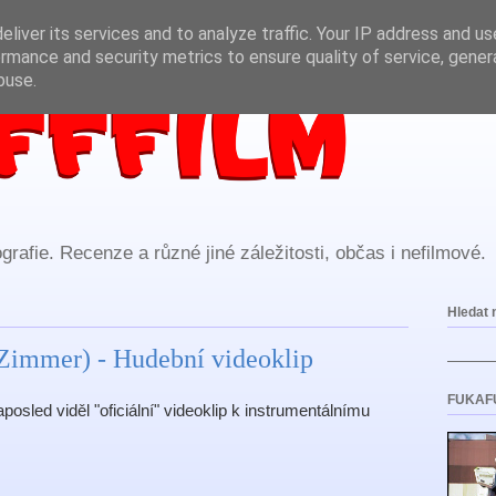
liver its services and to analyze traffic. Your IP address and u
rmance and security metrics to ensure quality of service, gene
buse.
rafie. Recenze a různé jiné záležitosti, občas i nefilmové.
Hledat 
Zimmer) - Hudební videoklip
FUKAF
posled viděl "oficiální" videoklip k instrumentálnímu