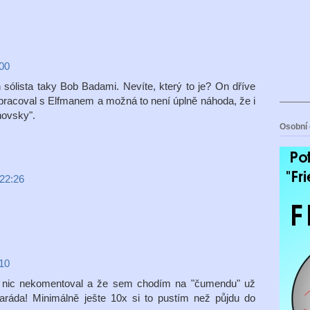
:00
sólista taky Bob Badami. Nevíte, který to je? On dříve
pracoval s Elfmanem a možná to není úplně náhoda, že i
novsky".
Osobní 
 22:26
:10
a nic nekomentoval a že sem chodím na "čumendu" už
 paráda! Minimálně ješte 10x si to pustím než půjdu do