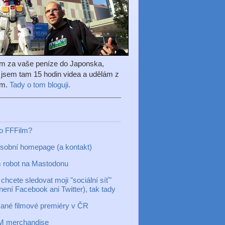
em za vaše peníze do Japonska,
l jsem tam 15 hodin videa a udělám z
ilm.
Tady o tom bloguji.
to FFFilm?
sobní homepage (a kontakt)
 robot na Mastodonu
chcete sledovat moji "sociální síť"
 není Facebook ani Twitter), tak tady
ané filmové premiéry v ČR
M merchandise