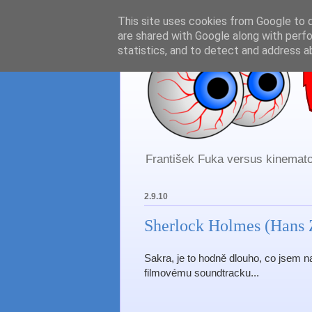
This site uses cookies from Google to de
are shared with Google along with perfo
statistics, and to detect and address a
František Fuka versus kinematog
2.9.10
Sherlock Holmes (Hans 
Sakra, je to hodně dlouho, co jsem na
filmovému soundtracku...