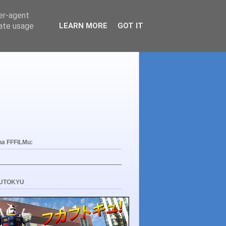
ser-agent
rate usage
LEARN MORE
GOT IT
na FFFILMu:
UTOKYU