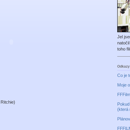
Jel js
natoči
toho f
Odkazy
Co je 
Moje o
FFFilm
Ritchie)
Pokud 
(která
Plánov
FFFIL