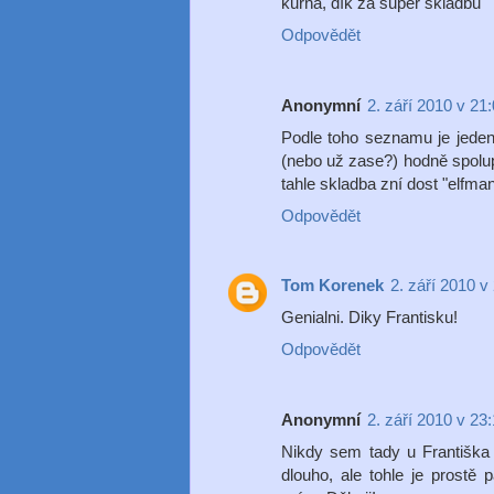
kurňa, dík za super skladbu
Odpovědět
Anonymní
2. září 2010 v 21
Podle toho seznamu je jeden 
(nebo už zase?) hodně spolu
tahle skladba zní dost "elfma
Odpovědět
Tom Korenek
2. září 2010 v
Genialni. Diky Frantisku!
Odpovědět
Anonymní
2. září 2010 v 23
Nikdy sem tady u Františk
dlouho, ale tohle je prostě