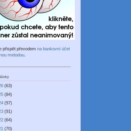
e přispět převodem
na bankovní účet
inou metodou
.
články
26
(63)
25
(84)
24
(97)
23
(91)
22
(64)
21
(70)