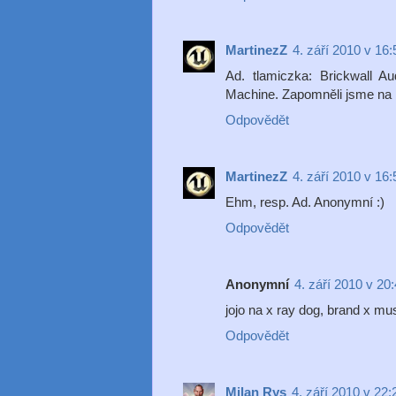
MartinezZ
4. září 2010 v 16:
Ad. tlamiczka: Brickwall A
Machine. Zapomněli jsme na
Odpovědět
MartinezZ
4. září 2010 v 16:
Ehm, resp. Ad. Anonymní :)
Odpovědět
Anonymní
4. září 2010 v 20
jojo na x ray dog, brand x mu
Odpovědět
Milan Rys
4. září 2010 v 22: