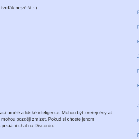
 tvrďák největší :-)
J
í umělé a lidské inteligence. Mohou být zveřejněny až
é mohou později zmizet. Pokud si chcete jenom
peciální chat na Discordu: