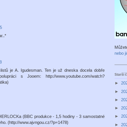
45
r..*
Můžet
nebo j
8
listů je A. Igudesman. Ten je už dneska docela dobře
Starší 
lupráci s Jooem: http://www.youtube.com/watch?
tika)
►
20
►
20
►
20
►
20
►
20
SHERLOCKa (BBC produkce - 1,5 hodiny - 3 samostatné
hieho. (http://www.ajvngou.cz/?p=1478)
►
20