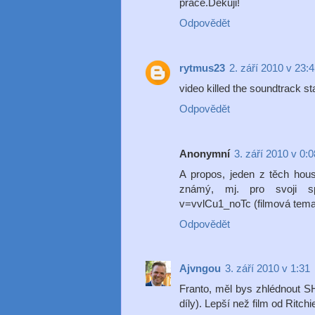
práce.Děkuji!
Odpovědět
rytmus23
2. září 2010 v 23:
video killed the soundtrack sta
Odpovědět
Anonymní
3. září 2010 v 0:0
A propos, jeden z těch hous
známý, mj. pro svoji spo
v=vvlCu1_noTc (filmová tema
Odpovědět
Ajvngou
3. září 2010 v 1:31
Franto, měl bys zhlédnout 
díly). Lepší než film od Ritc