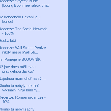
Recenze: Strýček Búnmí
[Loong Boonmee raleuk chat
...
No konečně!!! Čekání je u
konce!
Recenze: The Social Network
- 100%
Hudba léčí
Recenze: Wall Street: Peníze
nikdy nespí [Wall Str...
Jiří Pomeje je BOJOVNÍK...
Už jste dnes měli svou
pravidelnou dávku?
Najednou mám chuť na sýr...
Dlouho tu nebyly pekelné
vaginální ninja bubliny...
Recenze: Román pro muže -
40%
Dlouho tu nebyl žádný