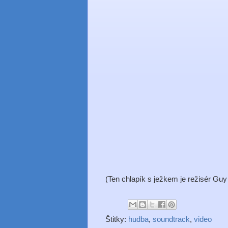
(Ten chlapík s ježkem je režisér Guy 
Štitky:
hudba
,
soundtrack
,
video