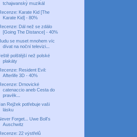
tchajwanský muzikál
Recenze: Karate Kid [The
Karate Kid] - 80%
Recenze: Dál než se zdálo
[Going The Distance] - 40%
Budu se muset mnohem víc
dívat na noční televizi...
eště polštější než polské
plakáty
Recenze: Resident Evil:
Afterlife 3D - 40%
Recenze: Drnovické
catenaccio aneb Cesta do
pravěk...
Jan Rejžek potřebuje vaši
lásku
Never Forget... Uwe Boll's
Auschwitz
Recenze: 22 výstřelů