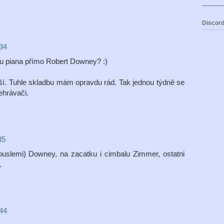
Discord
:34
n u piana přímo Robert Downey? :)
 lepší. Tuhle skladbu mám opravdu rád. Tak jednou týdně se
hrávači.
35
ouslemi) Downey, na zacatku i cimbalu Zimmer, ostatni
.
:44