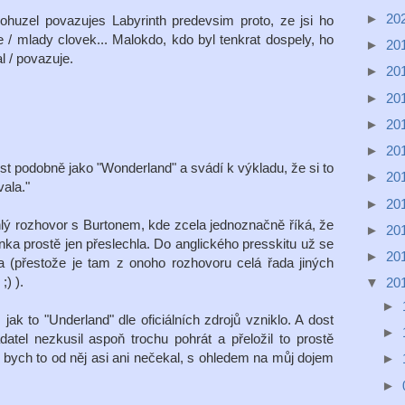
►
20
bohuzel povazujes Labyrinth predevsim proto, ze jsi ho
e / mlady clovek... Malokdo, kdo byl tenkrat dospely, ho
►
20
 / povazuje.
►
20
►
20
►
20
►
20
st podobně jako "Wonderland" a svádí k výkladu, že si to
►
20
ala."
►
20
lý rozhovor s Burtonem, kde zcela jednoznačně říká, že
►
20
nka prostě jen přeslechla. Do anglického presskitu už se
►
20
la (přestože je tam z onoho rozhovoru celá řada jiných
;) ).
▼
20
►
jak to "Underland" dle oficiálních zdrojů vzniklo. A dost
►
atel nezkusil aspoň trochu pohrát a přeložil to prostě
u bych to od něj asi ani nečekal, s ohledem na můj dojem
►
►