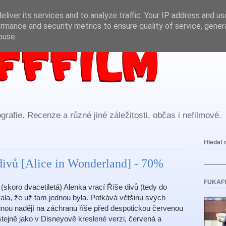
liver its services and to analyze traffic. Your IP address and u
rmance and security metrics to ensure quality of service, gene
buse.
rafie. Recenze a různé jiné záležitosti, občas i nefilmové.
Hledat 
divů [Alice in Wonderland] - 70%
FUKAF
(skoro dvacetiletá) Alenka vrací Říše divů (tedy do
ala, že už tam jednou byla. Potkává většinu svých
dinou nadějí na záchranu říše před despotickou červenou
 stejně jako v Disneyově kreslené verzi, červená a