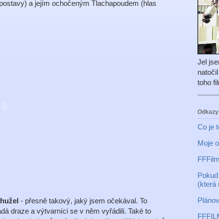
 postavy) a jejím ochočeným Tlachapoudem (hlas
Jel js
natoči
toho f
Odkazy
Co je 
Moje o
FFFilm
Pokud 
(která
Plánov
hužel
- přesně takový, jaký jsem očekával. To
dá draze a výtvarníci se v něm vyřádili. Také to
FFFIL