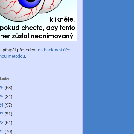
e přispět převodem
na bankovní účet
inou metodou
.
články
26
(63)
25
(84)
24
(97)
23
(91)
22
(64)
21
(70)