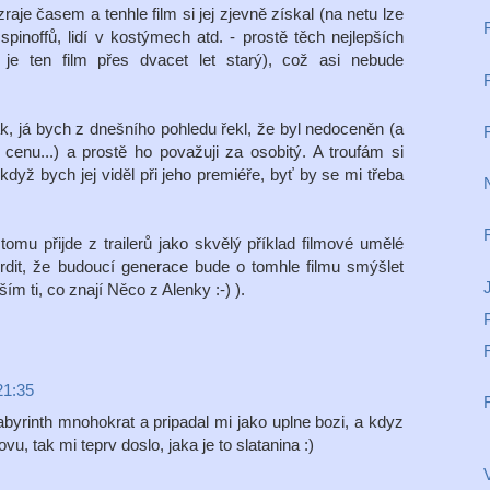
zraje časem a tenhle film si jej zjevně získal (na netu lze
, spinoffů, lidí v kostýmech atd. - prostě těch nejlepších
 je ten film přes dvacet let starý), což asi nebude
ák, já bych z dnešního pohledu řekl, že byl nedoceněn (a
cenu...) a prostě ho považuji za osobitý. A troufám si
, když bych jej viděl při jeho premiéře, byť by se mi třeba
tomu přijde z trailerů jako skvělý příklad filmové umělé
vrdit, že budoucí generace bude o tomhle filmu smýšlet
m ti, co znají Něco z Alenky :-) ).
21:35
Labyrinth mnohokrat a pripadal mi jako uplne bozi, a kdyz
vu, tak mi teprv doslo, jaka je to slatanina :)
V