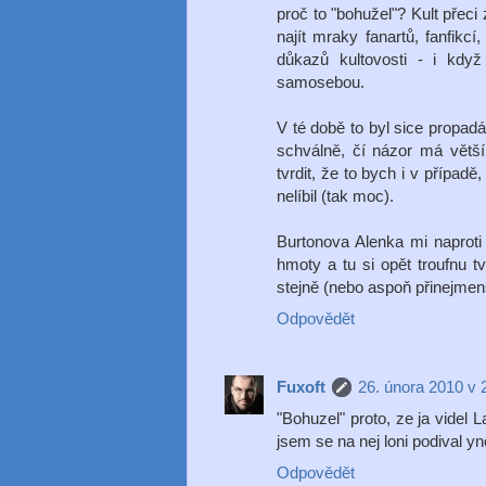
proč to "bohužel"? Kult přeci 
najít mraky fanartů, fanfikcí
důkazů kultovosti - i když
samosebou.
V té době to byl sice propad
schválně, čí názor má větší 
tvrdit, že to bych i v případě
nelíbil (tak moc).
Burtonova Alenka mi naproti 
hmoty a tu si opět troufnu t
stejně (nebo aspoň přinejmenší
Odpovědět
Fuxoft
26. února 2010 v 
"Bohuzel" proto, ze ja videl 
jsem se na nej loni podival yno
Odpovědět