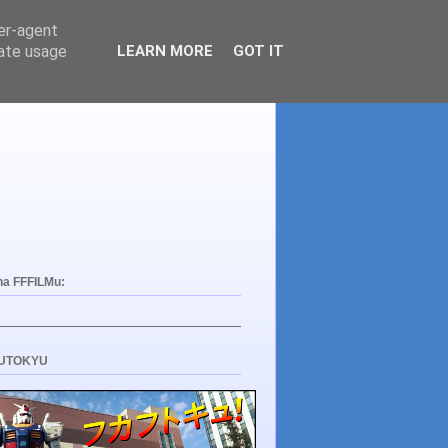
ser-agent
rate usage
LEARN MORE
GOT IT
na FFFILMu:
UTOKYU