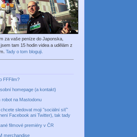
em za vaše peníze do Japonska,
l jsem tam 15 hodin videa a udělám z
ilm.
Tady o tom bloguji.
to FFFilm?
sobní homepage (a kontakt)
 robot na Mastodonu
chcete sledovat moji "sociální síť"
 není Facebook ani Twitter), tak tady
ané filmové premiéry v ČR
M merchandise