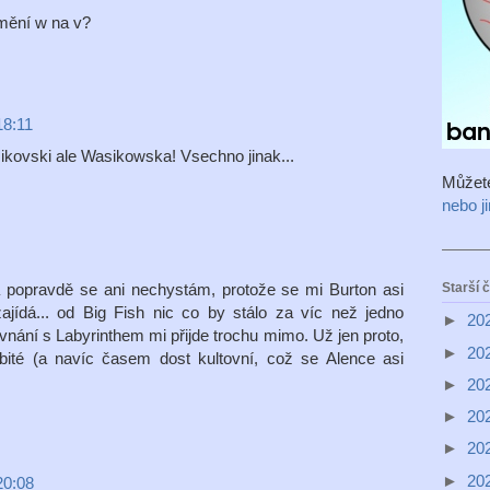
 mění w na v?
18:11
ikovski ale Wasikowska! Vsechno jinak...
Můžet
nebo j
Starší 
a popravdě se ani nechystám, protože se mi Burton asi
ajídá... od Big Fish nic co by stálo za víc než jedno
►
20
rovnání s Labyrinthem mi přijde trochu mimo. Už jen proto,
►
20
obité (a navíc časem dost kultovní, což se Alence asi
►
20
►
20
►
20
►
20
20:08