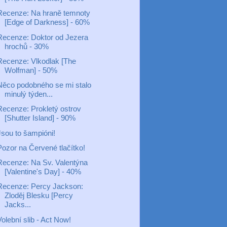
Recenze: Na hraně temnoty
[Edge of Darkness] - 60%
Recenze: Doktor od Jezera
hrochů - 30%
Recenze: Vlkodlak [The
Wolfman] - 50%
Něco podobného se mi stalo
minulý týden...
Recenze: Prokletý ostrov
[Shutter Island] - 90%
Jsou to šampióni!
Pozor na Červené tlačítko!
Recenze: Na Sv. Valentýna
[Valentine's Day] - 40%
Recenze: Percy Jackson:
Zloděj Blesku [Percy
Jacks...
olební slib - Act Now!