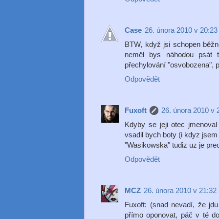
Case
26. února 2010 v 20:23
BTW, když jsi schopen běžně
neměl bys náhodou psát t
přechylování "osvobozena", p
Odpovědět
Fuxoft
26. února 2010 v 
Kdyby se jeji otec jmenova
vsadil bych boty (i kdyz jsem 
"Wasikowska" tudiz uz je pre
Odpovědět
MCZ
26. února 2010 v 21:32
Fuxoft: (snad nevadí, že jd
přímo oponovat, páč v té do