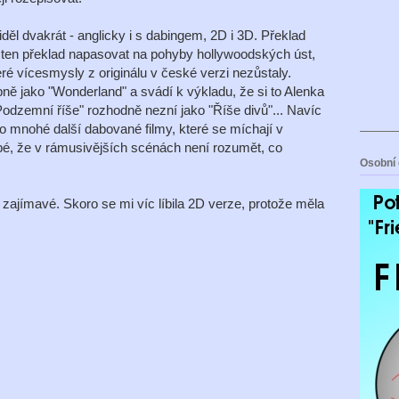
děl dvakrát - anglicky i s dabingem, 2D i 3D. Překlad
 ten překlad napasovat na pohyby hollywoodských úst,
eré vícesmysly z originálu v české verzi nezůstaly.
ně jako "Wonderland" a svádí k výkladu, že si to Alenka
dzemní říše" rozhodně nezní jako "Říše divů"... Navíc
o mnohé další dabované filmy, které se míchají v
abé, že v rámusivějších scénách není rozumět, co
Osobní 
zajímavé. Skoro se mi víc líbila 2D verze, protože měla