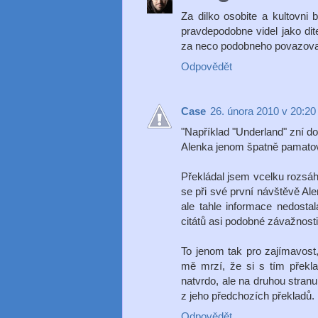
Za dilko osobite a kultovni 
pravdepodobne videl jako dit
za neco podobneho povazoval
Odpovědět
Case
26. února 2010 v 20:20
"Například "Underland" zní do
Alenka jenom špatně pamatov
Překládal jsem vcelku rozsáh
se při své první návštěvě Ale
ale tahle informace nedosta
citátů asi podobné závažnosti 
To jenom tak pro zajímavost, 
mě mrzí, že si s tím překlad
natvrdo, ale na druhou stran
z jeho předchozích překladů.
Odpovědět