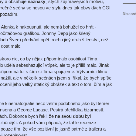
mý a obsahuje
náznaky
jistých zajímavějších motivů,
rečné scény se nesou ve stylu dnes tak obvyklých CGI
 pozadím.
Discord
Alenka k nakousnutí, ale nemá bohužel co hrát -
 počítačovou grafikou. Johnny Depp jako šílený
du Švec) předvádí opět trochu jiný druh šílenství, než
 dost málo.
 skoro nic, co by nějak připomínalo osobitost Tima
udělá sebeshazující vtípek, ale to je příliš málo. Jinak
připomíná to, s čím si Tima spojujeme. Výtvarníci filmu
e snažili, ale v několik scénách jsem si říkal, že bych spíše
cenil jeho velký statický obrázek a text o tom, čím a jak
né kinematografie něco velmi podobného jako byl téměř
sona a George Lucase. Pestrá přehlídka bizarností,
ogách. Dokonce bych řekl, že
na svou dobu
byl
olučnější. A pokud vám připadá, že tahle recenze
ouze tím, že vše pozitivní je jasně patrné z traileru a
i rozepisovat.