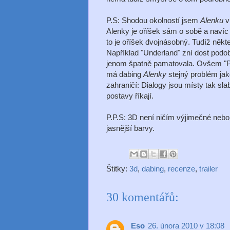
P.S: Shodou okolností jsem
Alenku
vi
Alenky je oříšek sám o sobě a navíc
to je oříšek dvojnásobný. Tudíž někt
Například "Underland" zní dost podob
jenom špatně pamatovala. Ovšem "Po
má dabing
Alenky
stejný problém jak
zahraničí: Dialogy jsou místy tak sl
postavy říkají.
P.P.S: 3D není ničím výjimečné nebo 
jasnější barvy.
Štitky:
3d
,
dabing
,
recenze
,
trailer
30 komentářů:
Eso
26. února 2010 v 18:08