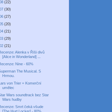
08
(22)
07
(30)
06
(27)
05
(20)
04
(21)
03
(29)
02
(21)
Recenze: Alenka v Říši divů
[Alice in Wonderland] ...
Recenze: Nine - 60%
Superman The Musical. S
Hrmou.
Lars von Trier = Komerční
umělec
Star Wars soundtrack bez Star
Wars hudby
Recenze: Smrt čeká všude
[The Hurt Locker] - 80%