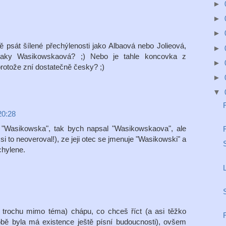
►
►
►
 psát šílené přechýlenosti jako Albaová nebo Jolieová,
►
aky Wasikowskaová? ;) Nebo je tahle koncovka z
►
rotože zní dostatečně česky? ;)
►
▼
20:28
l "Wasikowska", tak bych napsal "Wasikowskaova", ale
si to neoveroval!), ze jeji otec se jmenuje "Wasikowski" a
chylene.
u trochu mimo téma) chápu, co chceš říct (a asi těžko
bě byla má existence ještě písní budoucnosti), ovšem