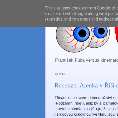
This site uses cookies from Google to de
are shared with Google along with perfo
statistics, and to detect and address a
František Fuka versus kinematog
26.2.10
Recenze: Alenka v Říši 
Třináct let po svém dobrodružství se 
"Podzemní říše"), aniž by si pamatov
starých známých a zjišťuje, že je je
/ srdcovou královnou (ve filmu jsou,