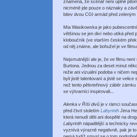
znamená, že scénář není úplně pito
nicméně jde pouze o náznaky a závě
bitev dvou CGI armád před zeleným
Mia Wasikowska je jako pubescentní 
většinou se jen diví nebo utíká před
kloboučník (ve starším českém překla
od něj známe, ale bohužel je ve filmu
Nejsmutnější ale je, že ve filmu není
Burtona. Jednou za deset minut někdo 
režie ani vizuální podoba v ničem ne
byli jistě talentovaní a jistě se velic
než tento pětivteřinový záběr zámku o
se výtvarníci inspirovali...
Alenka v Říši divů
je v rámci součas
před čtvrt stoletím
Labyrinth
Jima Hen
která nenudí děti ani dospělé na dr
Labyrinth
nápaditější a technicky rev
vyznívá výrazně negativně, pak je to p
nemá tudíž smysl se o tom podrobněj