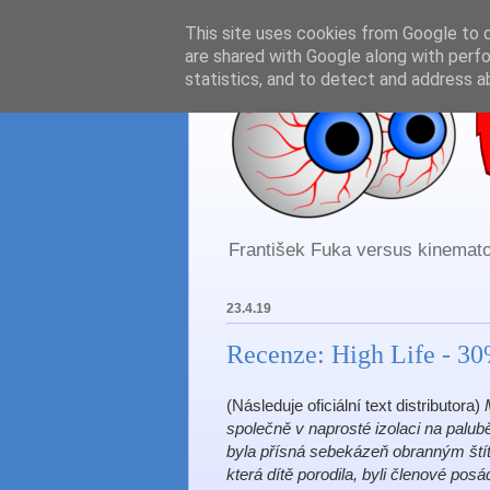
This site uses cookies from Google to de
are shared with Google along with perfo
statistics, and to detect and address a
František Fuka versus kinematog
23.4.19
Recenze: High Life - 3
(Následuje oficiální text distributora)
společně v naprosté izolaci na palub
byla přísná sebekázeň obranným štítem
která dítě porodila, byli členové po