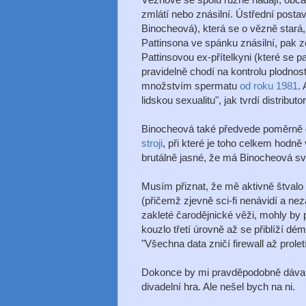
zmlátí nebo znásilní. Ústřední postav
Binocheová), která se o vězně stará
Pattinsona ve spánku znásilní, pak 
Pattinsovou ex-přítelkyni (které se p
pravidelně chodí na kontrolu plodnost
množstvím spermatu
od roku 1981
.
lidskou sexualitu", jak tvrdí distributor
Binocheová také předvede poměrně 
stroji
, při které je toho celkem hodně
brutálně jasné, že má Binocheová sv
Musím přiznat, že mě aktivně štvalo r
(přičemž zjevně sci-fi nenávidí a nez
zakleté čarodějnické věži, mohly by 
kouzlo třetí úrovně až se přiblíží d
"Všechna data zničí firewall až prol
Dokonce by mi pravděpodobně dával
divadelní hra. Ale nešel bych na ni.