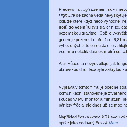
Především,
High Life
není sci-fi, neb
High Life
se žádná věda nevyskytuje
lodi, ze které když něco vyhodíte, 
dolů do vesmíru
(viz trailer níže, č
pozemskou gravitaci. Což je vysvětle
generuje pozemské přetížení 9,81 m
vyhozených z této neustále zrychlují
vesmíru několik desítek metrů od se
A už vůbec to nevysvětluje, jak funguj
obrovskou díru, ledabyle zakrytou ku
Výprava v tomto filmu je obecně stra
komunikační stanoviště je ztvárněno
současný PC monitor a miniaturní pro
pár lety frčela, ale dnes už se moc 
Například česká
Ikarie XB1
svou výpr
spíše jako nedávný český
Mars
.