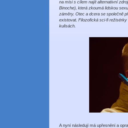
na misi s cílem najít alternativní zdr
Binoche), která zkoumá lidskou sexu
záměry. Otec a dcera se společně přibl
existovat. Filozofická sci-fi režisér
kulisách.
A nyní následují má upřesnění a oprav