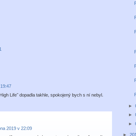
1
 19:47
igh Life" dopadla takhle, spokojený bych s ní nebyl.
►
►
►
bna 2019 v 22:09
►
20