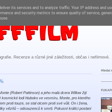
liver its services and to analyze traffic. Your IP address and u
rmance and security metrics to ensure quality of service, gene
buse.
rafie. Recenze a různé jiné záležitosti, občas i nefilmové.
Hledat 
0%
FUKAF
Monte (Robert Pattinson) a jeho malá dcera Willow žijí
ě kosmické lodi hluboko ve vesmíru. Monte, pro kterého
 proti touze, se stal otcem proti své vůli. On i žena,
sádky vězňů – odsouzenců k smrti. Pokusní králíci poslaní