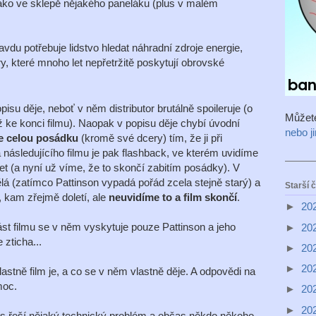
jako ve sklepě nějakého paneláku (plus v malém
ravdu potřebuje lidstvo hledat náhradní zdroje energie,
, které mnoho let nepřetržitě poskytují obrovské
su děje, neboť v něm distributor brutálně spoileruje (o
Můžet
ž ke konci filmu). Naopak v popisu děje chybí úvodní
nebo j
je celou posádku
(kromě své dcery) tím, že ji při
 následujícího filmu je pak flashback, ve kterém uvidíme
t (a nyní už víme, že to skončí zabitím posádky). V
pělá (zatímco Pattinson vypadá pořád zcela stejně starý) a
Starší 
a, kam zřejmě doletí, ale
neuvidíme to a film skončí
.
►
20
st filmu se v něm vyskytuje pouze Pattinson a jeho
►
20
 zticha...
►
20
►
20
lastně film je, a co se v něm vlastně děje. A odpovědi na
moc.
►
20
►
20
as řeší nějaký technický problém a občas někdo někoho