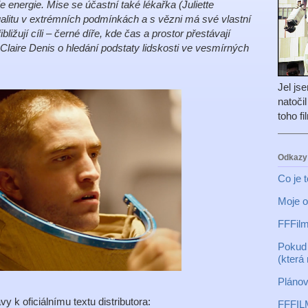
oje energie. Mise se účastní také lékařka (Juliette
alitu v extrémních podmínkách a s vězni má své vlastní
ižují cíli – černé díře, kde čas a prostor přestávají
ky Claire Denis o hledání podstaty lidskosti ve vesmírných
Jel js
natoči
toho f
Odkazy
Co je 
Moje o
FFFilm
Pokud 
(která
Plánov
y k oficiálnímu textu distributora:
FFFIL