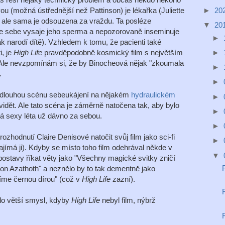
►
20
ou (možná ústřednější než Pattinson) je lékařka (Juliette
, ale sama je odsouzena za vraždu. Ta posléze
▼
20
ze sebe vysaje jeho sperma a nepozorovaně inseminuje
►
ak narodí dítě). Vzhledem k tomu, že pacienti také
►
i, je
High Life
pravděpodobně kosmický film s největším
 Ale nevzpomínám si, že by Binocheová nějak "zkoumala
►
.
►
dlouhou scénu sebeukájení na nějakém
hydraulickém
►
 vidět. Ale tato scéna je záměrně natočena tak, aby bylo
►
á sexy léta už dávno za sebou.
►
ozhodnutí Claire Denisové natočit svůj film jako sci-fi
►
ajímá ji). Kdyby se místo toho film odehrával někde v
▼
postavy říkat věty jako "Všechny magické svitky zničí
émon Azathoth" a neznělo by to tak dementně jako
etíme černou dírou" (což v
High Life
zazní).
o větší smysl, kdyby
High Life
nebyl film, nýbrž