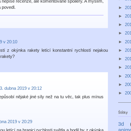
 nepíše recenze, ale komentované spoilery. A myslím,
 povedl.
►
20
►
20
►
20
►
20
►
20
9 v 20:10
►
20
í z okýnka rakety letící konstantní rychlostí nejakou
 rakety?
►
20
►
20
►
20
►
20
3. dubna 2019 v 20:12
►
20
působí nějaké jiné síly než na tu věc, tak plus mínus
Štítky
bna 2019 v 20:29
3d
anim
ou letící na hranici rychlosti světla a hodil by z okýnka