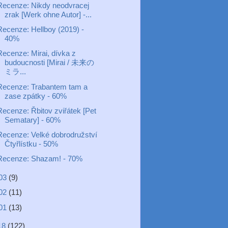
Recenze: Nikdy neodvracej
zrak [Werk ohne Autor] -...
Recenze: Hellboy (2019) -
40%
Recenze: Mirai, dívka z
budoucnosti [Mirai / 未来の
ミラ...
Recenze: Trabantem tam a
zase zpátky - 60%
Recenze: Řbitov zviřátek [Pet
Sematary] - 60%
Recenze: Velké dobrodružství
Čtyřlístku - 50%
Recenze: Shazam! - 70%
03
(9)
02
(11)
01
(13)
18
(122)