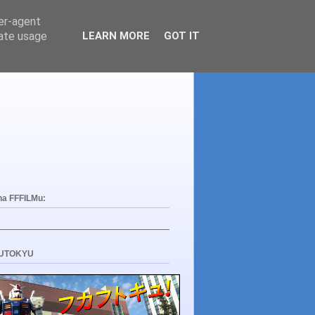
ser-agent
rate usage
LEARN MORE
GOT IT
na FFFILMu:
UTOKYU