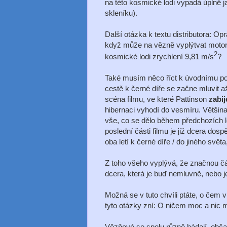
na této kosmické lodi vypadá úplně 
skleníku).
Další otázka k textu distributora: Op
když může na vězně vyplýtvat motory
2
kosmické lodi zrychlení 9,81 m/s
?
Také musím něco říct k úvodnímu popi
cestě k černé díře se začne mluvit a
scéna filmu, ve které Pattinson
zabi
hibernaci vyhodí do vesmíru. Většina
vše, co se dělo během předchozích le
poslední části filmu je již dcera dos
oba letí k černé díře / do jiného svět
Z toho všeho vyplývá, že značnou čá
dcera, která je buď nemluvně, nebo je
Možná se v tuto chvíli ptáte, o čem v
tyto otázky zní: O ničem moc a nic 
Vězňové se spolu různě hádají, obč