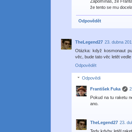
Zapomínáš, že Franta
že tento se mu docela
Odpovědět
TheLegend27
23. dubna 201
Otázka: když kosmonaut pust
věc, bude tato věc letět vedle
Odpovědět
Odpovědi
František Fuka
2
Pokud na tu raketu ne
ano.
TheLegend27
23. du
Tedy kdyby letěl raket