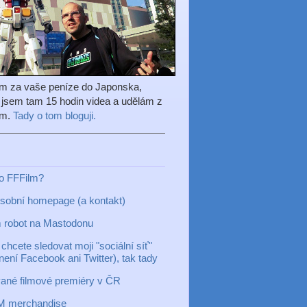
em za vaše peníze do Japonska,
l jsem tam 15 hodin videa a udělám z
ilm.
Tady o tom bloguji.
to FFFilm?
sobní homepage (a kontakt)
 robot na Mastodonu
chcete sledovat moji "sociální síť"
 není Facebook ani Twitter), tak tady
ané filmové premiéry v ČR
M merchandise