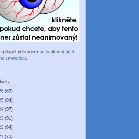
e přispět převodem
na bankovní účet
inou metodou
.
články
26
(63)
25
(84)
24
(97)
23
(91)
22
(64)
21
(70)