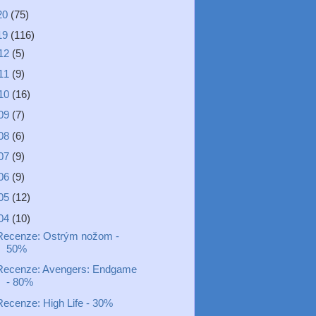
20
(75)
19
(116)
12
(5)
11
(9)
10
(16)
09
(7)
08
(6)
07
(9)
06
(9)
05
(12)
04
(10)
Recenze: Ostrým nožom -
50%
Recenze: Avengers: Endgame
- 80%
Recenze: High Life - 30%