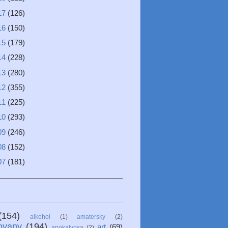
17
(126)
16
(150)
15
(179)
14
(228)
13
(280)
12
(355)
11
(225)
10
(293)
09
(246)
08
(152)
07
(181)
(154)
alkohol
(1)
amatersky
(2)
ovany
(194)
art
(69)
apokalypsa
(2)