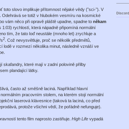
oť toto slovo implikuje přítomnost nějaké vědy ("sci-"). V
Discord
. Odehrává se totiž v hlubokém vesmíru na kosmické
nebo vám něco při opravě pláště upadne, spadne to
někam
as 1:03) rychlostí, která nápadně připomíná normální
no tím, že tato loď neustále (mnoho let) zrychluje a
2
/s
. Což nevysvětluje, proč se několik předmětů,
cí lodě v rozmezí několika minut, následně vznáší ve
be.
í skafandry, které mají v zadní polovině přilby
sem plandající látky.
šlivá, často až směšně laciná. Například hlavní
 normálním pracovním stolem, na kterém stojí normální
jekční laserová klávesnice (taková ta laciná, co před
neprodává, protože všichni vědí, že pořádně nefunguje).
avností tento film naprosto zastiňuje.
High Life
vypadá