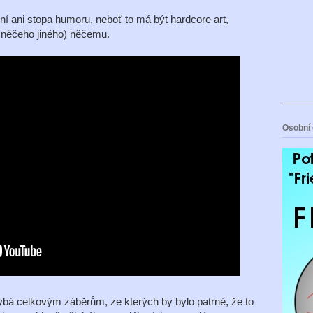
ní ani stopa humoru, neboť to má být hardcore art,
o něčeho jiného) něčemu.
Osobní 
yhýbá celkovým záběrům, ze kterých by bylo patrné, že to