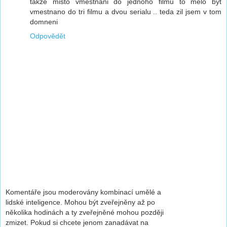
takze misto vmestnani do jednoho filmu to melo byt
vmestnano do tri filmu a dvou serialu .. teda zil jsem v tom
domneni
Odpovědět
Komentáře jsou moderovány kombinací umělé a
lidské inteligence. Mohou být zveřejněny až po
několika hodinách a ty zveřejněné mohou později
zmizet. Pokud si chcete jenom zanadávat na