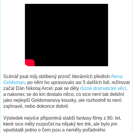
Scénář psal můj oblíbený prznič literárních předloh
Akiva
Goldsman
, po něm ho upravovalo asi 5 dalších lidí, režírovat
začal Dán Nikolaj Arcel, pak se děly
různé dramatické věci
,
a nakonec se do kin dostalo něco, co sice není tak debilní
jako nejlepší Goldsmanovy kousky, ale rozhodně to není
zajímavé, nebo dokonce dobré.
Výsledek nejvíce připomíná slabší fantasy filmy z 80. let,
které sice měly rozpočet na nějaký ten trik, ale bylo jim
vpodstatě jedno o čem jsou a neměly pořádného