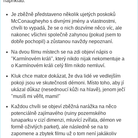
například:
Je zběžně představeno několik ujetých poskoků
McConaugheyho s divnými jmény a vlastnostmi,
chvíli to vypadá, že se o nich dozvíme něco víc, ale
nakonec všichni společně zahynou (pokud jsem to
dobře pochopil) a zůstanou navždy nepoznaní.
Na dvou filmu místech se na zdi objeví nápis o
"Karmínovém králi", který nikdo nijak nekomentuje a
o Karmínovém králi celý film nikdo nemluví.
Kluk chce matce dokázat, že dva lidé ve vedlejším
pokoji jsou ve skutečnosti démoni. Místo toho, aby jí
ukázal důkaz (nesednoucí kůži na hlavě), jenom ječí
"musíš mi věřit, mami!"
Každou chvíli se objeví zběžná narážka na něco
potenciálně zajímavého (ruiny pozemského
lunaparku v cizí dimenzi, mluvící zvířata, démon ve
formě oživlých parket), ale následně se na to
zapomene a zbytek filmu už o tom není jakákoliv