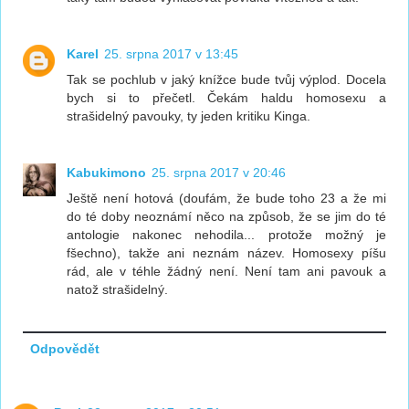
Karel
25. srpna 2017 v 13:45
Tak se pochlub v jaký knížce bude tvůj výplod. Docela
bych si to přečetl. Čekám haldu homosexu a
strašidelný pavouky, ty jeden kritiku Kinga.
Kabukimono
25. srpna 2017 v 20:46
Ještě není hotová (doufám, že bude toho 23 a že mi
do té doby neoznámí něco na způsob, že se jim do té
antologie nakonec nehodila... protože možný je
fšechno), takže ani neznám název. Homosexy píšu
rád, ale v téhle žádný není. Není tam ani pavouk a
natož strašidelný.
Odpovědět