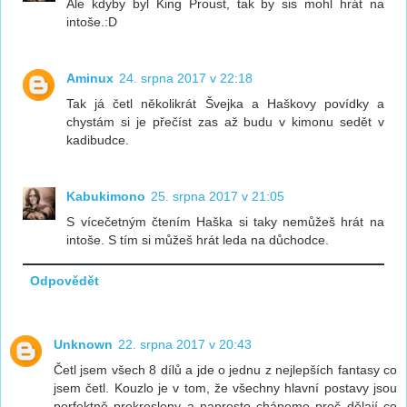
Ale kdyby byl King Proust, tak by sis mohl hrát na
intoše.:D
Aminux
24. srpna 2017 v 22:18
Tak já četl několikrát Švejka a Haškovy povídky a
chystám si je přečíst zas až budu v kimonu sedět v
kadibudce.
Kabukimono
25. srpna 2017 v 21:05
S vícečetným čtením Haška si taky nemůžeš hrát na
intoše. S tím si můžeš hrát leda na důchodce.
Odpovědět
Unknown
22. srpna 2017 v 20:43
Četl jsem všech 8 dílů a jde o jednu z nejlepších fantasy co
jsem četl. Kouzlo je v tom, že všechny hlavní postavy jsou
perfektně prokresleny a naprosto chápeme proč dělají co