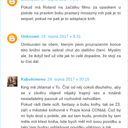
Pokud má Roland na začátku filmu za opaskem u
pistole na pravém boku prastarý mosazný roh pak je to
sequel, pokud ne pak je to adaptace knih.
Unknown
24. srpna 2017 v 9:31
Omlouvám se všem, kterým jsem prozrazením konce
této knižní serie sebral chuť do dalšího čtení. Myslím
ale, že ikdyž teď už víte jak to celé dopadne, že stojí za
to číst dál.
Kabukimono
24. srpna 2017 v 20:15
King mě zklamal v To. Číst od něj cokoli dlouhého, aby
se v závěru objevil nějaký trapný sex a totálně
nestašidelný pavouk už rozhodně nehodlám.
Pokud rádi čtete scifi, fantasy a bubu knihy, tak se 23.
září v městské knihovně v Praze koná CONiáš. Což by
mi bylo dost u prdele, ale asi tam budu, protože by tam
měla mít křest kniha, kde bych měl mít svou povídku a
taky tam budou vyhlašovat povídku vítěznou a tak.