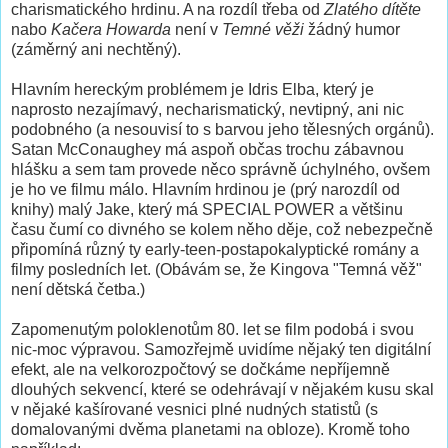
charismatického hrdinu. A na rozdíl třeba od
Zlatého dítěte
nabo
Kačera Howarda
není v
Temné věži
žádný humor
(záměrný ani nechtěný).
Hlavním hereckým problémem je Idris Elba, který je
naprosto nezajímavý, necharismatický, nevtipný, ani nic
podobného (a nesouvisí to s barvou jeho tělesných orgánů).
Satan McConaughey má aspoň občas trochu zábavnou
hlášku a sem tam provede něco správně úchylného, ovšem
je ho ve filmu málo. Hlavním hrdinou je (prý narozdíl od
knihy) malý Jake, který má SPECIAL POWER a většinu
času čumí co divného se kolem něho děje, což nebezpečně
připomíná různý ty early-teen-postapokalyptické romány a
filmy posledních let. (Obávám se, že Kingova "Temná věž"
není dětská četba.)
Zapomenutým poloklenotům 80. let se film podobá i svou
nic-moc výpravou. Samozřejmě uvidíme nějaký ten digitální
efekt, ale na velkorozpočtový se dočkáme nepříjemně
dlouhých sekvencí, které se odehrávají v nějakém kusu skal
v nějaké kašírované vesnici plné nudných statistů (s
domalovanými dvěma planetami na obloze). Kromě toho