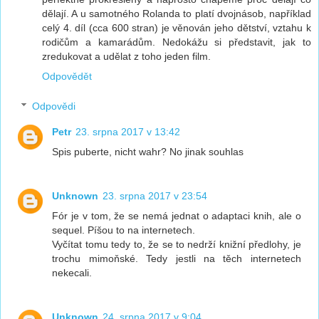
dělají. A u samotného Rolanda to platí dvojnásob, například
celý 4. díl (cca 600 stran) je věnován jeho dětství, vztahu k
rodičům a kamarádům. Nedokážu si představit, jak to
zredukovat a udělat z toho jeden film.
Odpovědět
Odpovědi
Petr
23. srpna 2017 v 13:42
Spis puberte, nicht wahr? No jinak souhlas
Unknown
23. srpna 2017 v 23:54
Fór je v tom, že se nemá jednat o adaptaci knih, ale o
sequel. Píšou to na internetech.
Vyčítat tomu tedy to, že se to nedrží knižní předlohy, je
trochu mimoňské. Tedy jestli na těch internetech
nekecali.
Unknown
24. srpna 2017 v 9:04