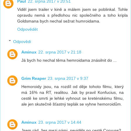
Paul
22. srpna 2017 v 20:51
Viděl jsem trailer v kině a málem jsem se poblinkal. Tohle
opravdu nemá s předlohou nic společného a toho kripla
Goldsmana bych nechal sežrat humroidama.
Odpovědět
Odpovědi
Aminux
22. srpna 2017 v 21:18
Já bych ho nechal těma hemroidama znásilnit do ...
Grim Reaper
23. srpna 2017 v 9:37
Hemoroidy jsou, na rozdíl od děje tohoto filmu, který
má 16% na RT, realitou. Jak by pravil Konfucius, na
cestě ke smrti je lehké vyhnout se kreténskému filmu,
ale jen skutečně šťastný teplák se vyhne hemoroidům.
Aminux
23. srpna 2017 v 14:44
Jsem rád, žes mezi námi, neviděls po cestě Corvuse?