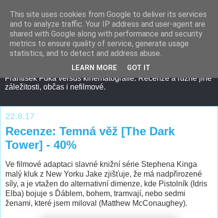
This site uses cookies from Google to deliver its services
and to analyze traffic. Your IP address and user-agent are
shared with Google along with performance and security
metrics to ensure quality of service, generate usage
statistics, and to detect and address abuse.
LEARN MORE
GOT IT
František Fuka versus kinematografie. Recenze a různé jiné
záležitosti, občas i nefilmové.
22.8.17
Recenze: Temná věž [The Dark
Tower] - 40%
Ve filmové adaptaci slavné knižní série Stephena Kinga
malý kluk z New Yorku Jake zjišťuje, že má nadpřirozené
síly, a je vtažen do alternativní dimenze, kde Pistolník (Idris
Elba) bojuje s Ďáblem, bohem, tramvají, nebo sedmi
ženami, které jsem miloval (Matthew McConaughey).