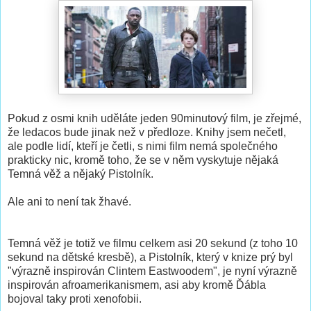
Pokud z osmi knih uděláte jeden 90minutový film, je zřejmé,
že ledacos bude jinak než v předloze. Knihy jsem nečetl,
ale podle lidí, kteří je četli, s nimi film nemá společného
prakticky nic, kromě toho, že se v něm vyskytuje nějaká
Temná věž a nějaký Pistolník.
Ale ani to není tak žhavé.
Temná věž je totiž ve filmu celkem asi 20 sekund (z toho 10
sekund na dětské kresbě), a Pistolník, který v knize prý byl
"výrazně inspirován Clintem Eastwoodem", je nyní výrazně
inspirován afroamerikanismem, asi aby kromě Ďábla
bojoval taky proti xenofobii.