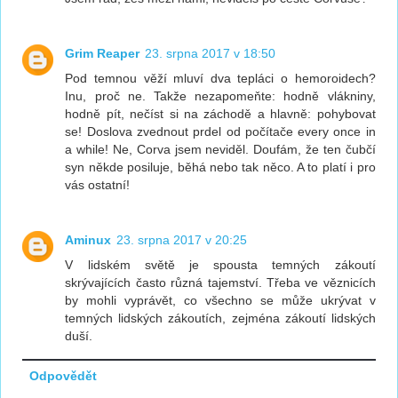
Grim Reaper
23. srpna 2017 v 18:50
Pod temnou věží mluví dva tepláci o hemoroidech?
Inu, proč ne. Takže nezapomeňte: hodně vlákniny,
hodně pít, nečíst si na záchodě a hlavně: pohybovat
se! Doslova zvednout prdel od počítače every once in
a while! Ne, Corva jsem neviděl. Doufám, že ten čubčí
syn někde posiluje, běhá nebo tak něco. A to platí i pro
vás ostatní!
Aminux
23. srpna 2017 v 20:25
V lidském světě je spousta temných zákoutí
skrývajících často různá tajemství. Třeba ve věznicích
by mohli vyprávět, co všechno se může ukrývat v
temných lidských zákoutích, zejména zákoutí lidských
duší.
Odpovědět