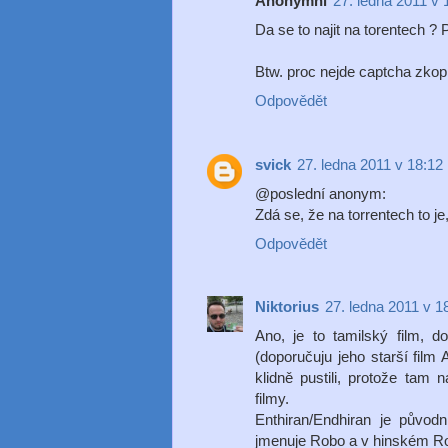
Anonymní
27. ledna 2011 v 
Da se to najit na torentech 
Btw. proc nejde captcha zkop
Odpovědět
svick
27. ledna 2011 v 18:12
@poslední anonym:
Zdá se, že na torrentech to 
Odpovědět
Niktorius
27. ledna 2011 v 1
Ano, je to tamilský film, 
(doporučuju jeho starší film
klidně pustili, protože tam
filmy.
Enthiran/Endhiran je původn
jmenuje Robo a v hinském Ro