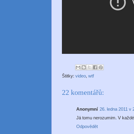
Štitky:
video
,
wtf
22 komentářů:
Anonymní
26. ledna 2011 v 
Já tomu nerozumim. V každém
Odpovědět