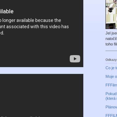
Jel js
natoči
toho f
Odkazy
Co je 
Moje o
FFFilm
Pokud 
(která
Plánov
FFFIL