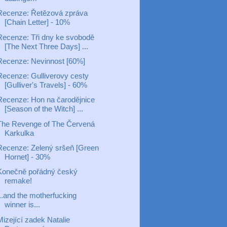
Recenze: Řetězová zpráva
[Chain Letter] - 10%
Recenze: Tři dny ke svobodě
[The Next Three Days] ...
Recenze: Nevinnost [60%]
Recenze: Gulliverovy cesty
[Gulliver's Travels] - 60%
Recenze: Hon na čarodějnice
[Season of the Witch] ...
The Revenge of The Červená
Karkulka
Recenze: Zelený sršeň [Green
Hornet] - 30%
Konečně pořádný český
remake!
...and the motherfucking
winner is...
Mizející zadek Natalie