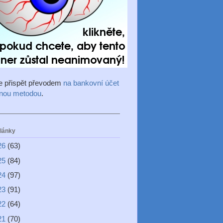
e přispět převodem
na bankovní účet
inou metodou
.
články
26
(63)
25
(84)
24
(97)
23
(91)
22
(64)
21
(70)