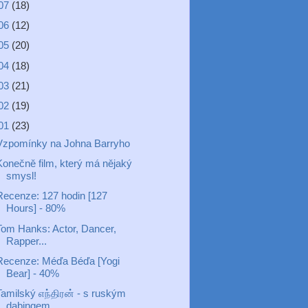
07
(18)
06
(12)
05
(20)
04
(18)
03
(21)
02
(19)
01
(23)
Vzpomínky na Johna Barryho
Konečně film, který má nějaký
smysl!
Recenze: 127 hodin [127
Hours] - 80%
Tom Hanks: Actor, Dancer,
Rapper...
Recenze: Méďa Béďa [Yogi
Bear] - 40%
Tamilský எந்திரன் - s ruským
dabingem