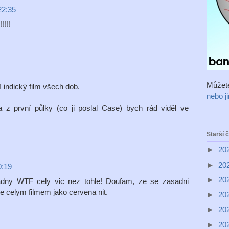
22:35
!!!!!
Můžet
í indický film všech dob.
nebo j
z první půlky (co ji poslal Case) bych rád viděl ve
Starší 
►
20
►
20
0:19
►
20
adny WTF cely vic nez tohle! Doufam, ze se zasadni
ne celym filmem jako cervena nit.
►
20
►
20
►
20