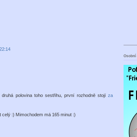
 22:14
Osobní 
 druhá polovina toho sestřihu, první rozhodně stojí
za
ět celý :) Mimochodem má 165 minut :)