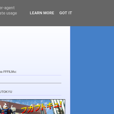
ser-agent
rate usage
LEARN MORE
GOT IT
na FFFILMu:
UTOKYU