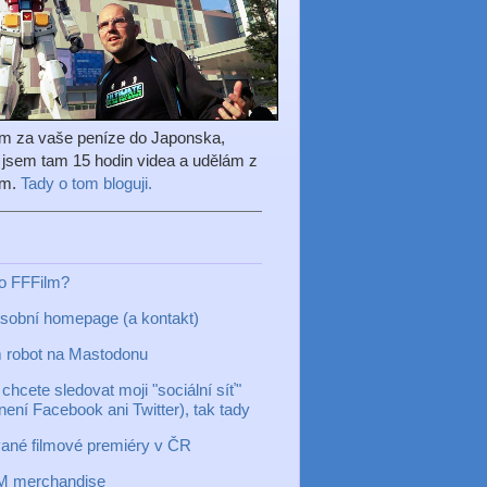
em za vaše peníze do Japonska,
l jsem tam 15 hodin videa a udělám z
ilm.
Tady o tom bloguji.
to FFFilm?
sobní homepage (a kontakt)
 robot na Mastodonu
chcete sledovat moji "sociální síť"
 není Facebook ani Twitter), tak tady
ané filmové premiéry v ČR
M merchandise