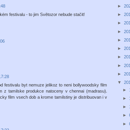
:48
►
20
ém festivalu - to jim Světozor nebude stačit!
►
20
►
20
►
20
►
20
:06
►
20
►
20
►
20
►
20
17:28
▼
20
od festivalu byt nemuze jelikoz to neni bollywoodsky film
►
ilm z tamilske produkce natoceny v chennai (madrasu).
icky film vsech dob a krome tamilstiny je distribuovan i v
►
►
►
►