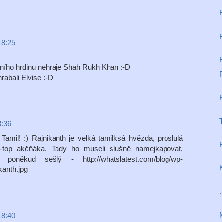
18:25
vního hrdinu nehraje Shah Rukh Khan :-D
rabali Elvise :-D
8:36
Tamil! :) Rajnikanth je velká tamilksá hvězda, proslulá
e-top akčňáka. Tady ho museli slušně namejkapovat,
oněkud sešlý - http://whatslatest.com/blog/wp-
kanth.jpg
18:40