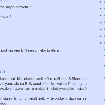
17:33
►
? Pod jakym nazvem ?
►
►
irovat ?
►
►
►
▼
je, pod názvem Enthiran unnebo Endhiran.
8:21
dokonce od klasického tamilského režiséra S.Shankara
 Anniyan), ale na Bollywoodském festivale v Praze by to
 navzdory názvu tam promítají i nebollywoodské indické
í název filmu (v tamilštině), v telugském dabingu se
bot.