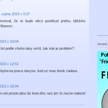
. srpna 2023 v 0:37
mníval, že to bude něco poněkud jiného, bližšího
-Manovi.
2023 v 10:04
Osobní 
číst podle všeho taky umíš, tak kde je problém?
2023 v 12:52
 zbytocna praca navyse, ked uz mas listok zadara.
2023 v 16:04
o oni proste jdou do kina driv, nez jim to zacne nabizet