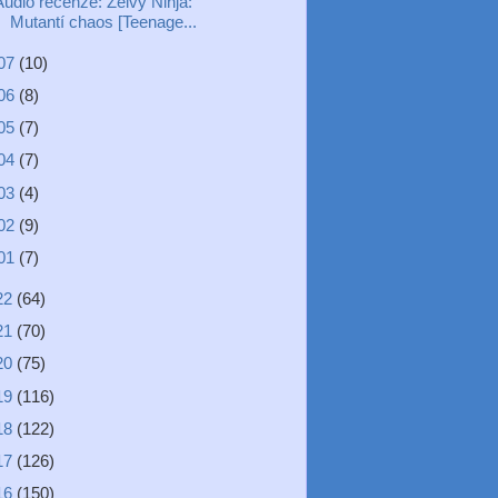
Audio recenze: Želvy Ninja:
Mutantí chaos [Teenage...
07
(10)
06
(8)
05
(7)
04
(7)
03
(4)
02
(9)
01
(7)
22
(64)
21
(70)
20
(75)
19
(116)
18
(122)
17
(126)
16
(150)