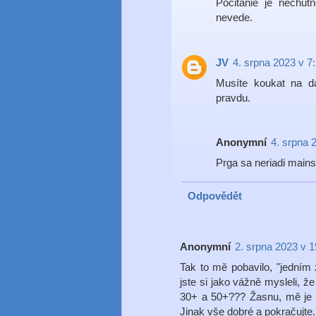
Pocitanie je nechut
nevede.
JV
4. srpna 2023 v 7
Musíte koukat na d
pravdu.
Anonymní
4. srpna 
Prga sa neriadi main
Odpovědět
Anonymní
2. srpna 2023 v 1
Tak to mě pobavilo, "jedním
jste si jako vážně mysleli, 
30+ a 50+??? Žasnu, mě je 4
Jinak vše dobré a pokračujte.