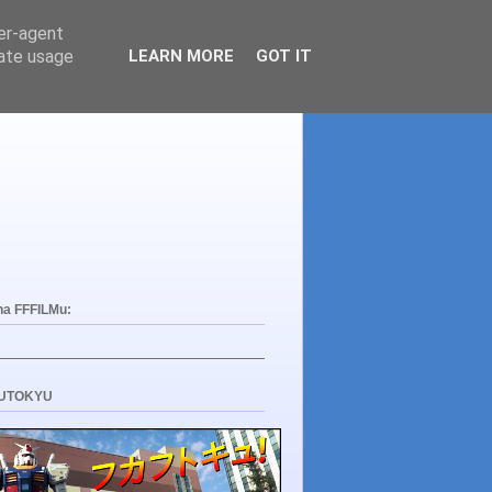
ser-agent
rate usage
LEARN MORE
GOT IT
na FFFILMu:
UTOKYU