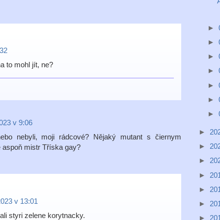
►
►
:32
►
 to mohl jít, ne?
►
►
►
►
023 v 9:06
►
20
nebo nebyli, moji rádcové? Nějaký mutant s čiernym
►
20
aspoň mistr Tříska gay?
►
20
►
20
►
20
2023 v 13:01
►
20
li styri zelene korytnacky.
►
20