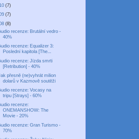
10
(7)
09
(7)
08
(8)
Audio recenze: Brutální vedro -
40%
Audio recenze: Equalizer 3:
Poslední kapitola [The...
Audio recenze: Jízda smrti
[Retribution] - 40%
Jak přesně (ne)vyhrát milion
dolarů v Kazmově soutěži
Audio recenze: Vocasy na
tripu [Strays] - 60%
Audio recenze:
ONEMANSHOW: The
Movie - 20%
Audio recenze: Gran Turismo -
70%