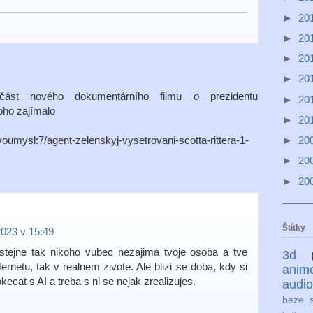
►
20
►
20
►
20
►
20
st nového dokumentárního filmu o prezidentu
►
20
oho zajímalo
►
20
►
20
oumysl:7/agent-zelenskyj-vysetrovani-scotta-rittera-1-
►
20
►
20
Štítky
2023 v 15:49
stejne tak nikoho vubec nezajima tvoje osoba a tve
3d
ternetu, tak v realnem zivote. Ale blizi se doba, kdy si
anim
ecat s AI a treba s ni se nejak zrealizujes.
audio
beze_s