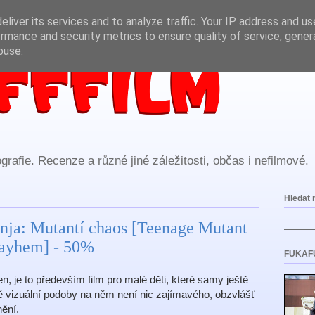
liver its services and to analyze traffic. Your IP address and u
rmance and security metrics to ensure quality of service, gene
buse.
rafie. Recenze a různé jiné záležitosti, občas i nefilmové.
Hledat 
nja: Mutantí chaos [Teenage Mutant
Mayhem] - 50%
FUKAF
, je to především film pro malé děti, které samy ještě
ě vizuální podoby na něm není nic zajímavého, obzvlášť
nění.