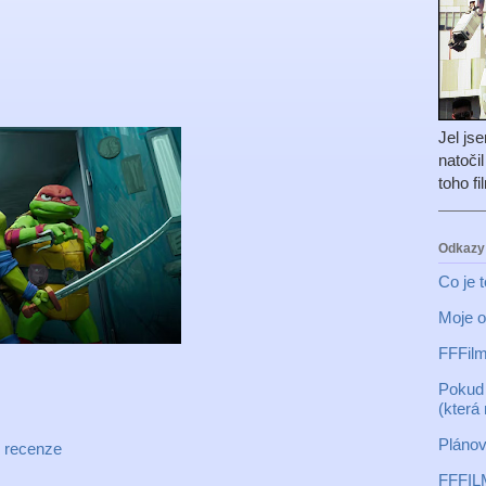
Jel js
natoči
toho f
Odkazy
Co je 
Moje o
FFFilm
Pokud 
(která
Plánov
,
recenze
FFFIL