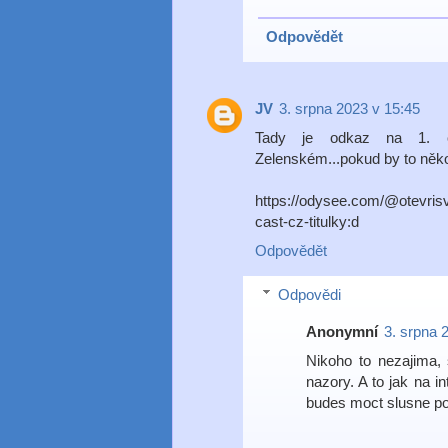
Odpovědět
JV
3. srpna 2023 v 15:45
Tady je odkaz na 1. čá
Zelenském...pokud by to něk
https://odysee.com/@otevrisv
cast-cz-titulky:d
Odpovědět
Odpovědi
Anonymní
3. srpna 
Nikoho to nezajima, 
nazory. A to jak na in
budes moct slusne pok