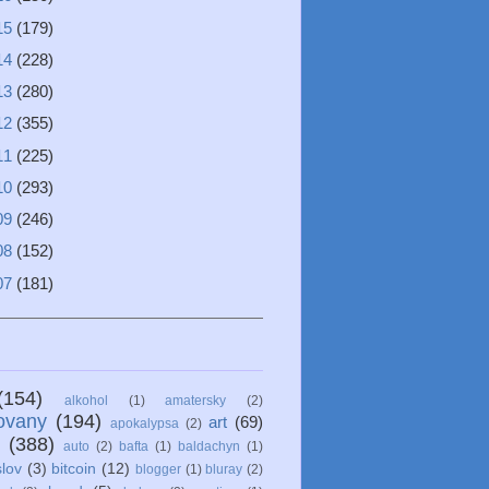
15
(179)
14
(228)
13
(280)
12
(355)
11
(225)
10
(293)
09
(246)
08
(152)
07
(181)
(154)
alkohol
(1)
amatersky
(2)
ovany
(194)
art
(69)
apokalypsa
(2)
(388)
auto
(2)
bafta
(1)
baldachyn
(1)
lov
(3)
bitcoin
(12)
blogger
(1)
bluray
(2)