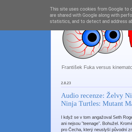
This site uses cookies from Google to de
are shared with Google along with perfo
statistics, and to detect and address a
František Fuka versus kinematog
2.8.23
Audio recenze: Želvy Ni
Ninja Turtles: Mutant 
I když se v tom angažoval Seth Rogen
ani nejsou "teenage". Bohužel. Krom
pro Čecha, který neuslyší původní z