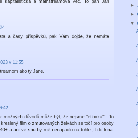
ne kapitalisticka a mainstreamova vec. To pan Jan
►
►
▼
:24
ata a časy příspěvků, pak Vám dojde, že nemáte
2023 v 11:55
streamom ako ty Jane.
9:42
 z možných důvodů může být, že nejsme "cílovka""...To
že kreslený film o zmutovaných želvách se točí pro osoby
0+ a ani ve snu by mě nenapadlo na tohle jít do kina.