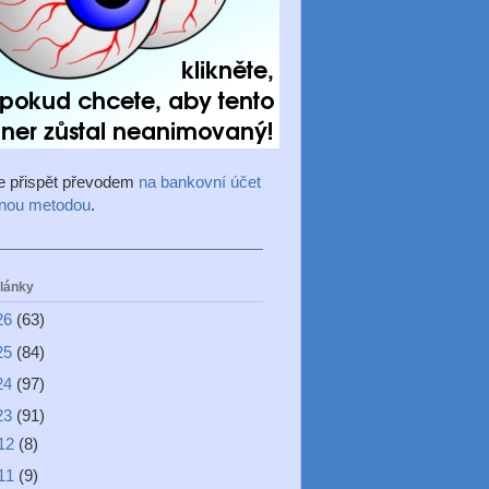
e přispět převodem
na bankovní účet
inou metodou
.
články
26
(63)
25
(84)
24
(97)
23
(91)
12
(8)
11
(9)