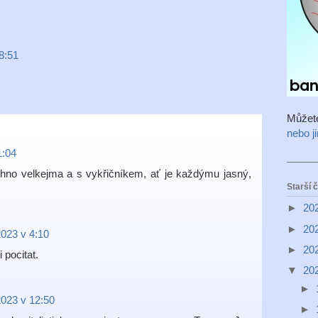
8:51
Můžet
nebo j
1:04
hno velkejma a s vykřičníkem, ať je každýmu jasný,
Starší 
►
20
►
20
2023 v 4:10
►
20
 pocitat.
▼
20
►
2023 v 12:50
►