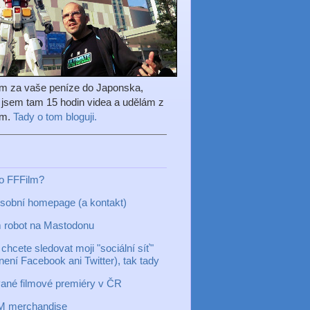
em za vaše peníze do Japonska,
l jsem tam 15 hodin videa a udělám z
ilm.
Tady o tom bloguji.
to FFFilm?
sobní homepage (a kontakt)
 robot na Mastodonu
chcete sledovat moji "sociální síť"
 není Facebook ani Twitter), tak tady
ané filmové premiéry v ČR
M merchandise