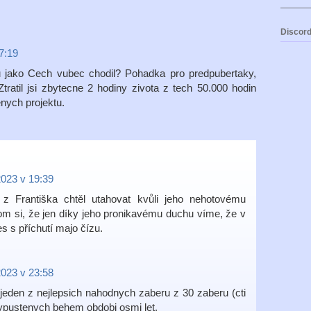
Discord
7:19
ku jako Cech vubec chodil? Pohadka pro predpubertaky,
tratil jsi zbytecne 2 hodiny zivota z tech 50.000 hodin
nych projektu.
2023 v 19:39
 z Františka chtěl utahovat kvůli jeho nehotovému
m si, že jen díky jeho pronikavému duchu víme, že v
s s příchutí majo čízu.
2023 v 23:58
 jeden z nejlepsich nahodnych zaberu z 30 zaberu (cti
pustenych behem obdobi osmi let.