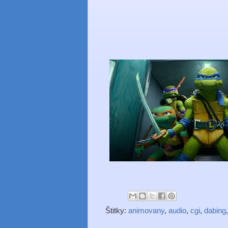
Štitky:
animovany
,
audio
,
cgi
,
dabing