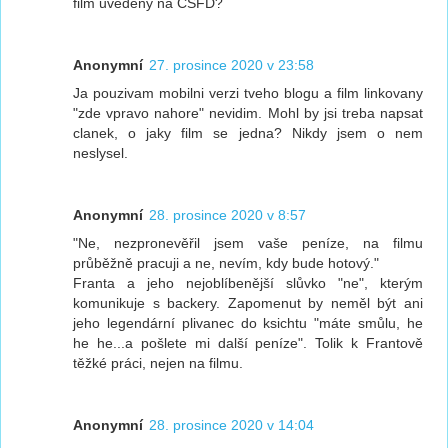
film uvedeny na CSFD?
Anonymní
27. prosince 2020 v 23:58
Ja pouzivam mobilni verzi tveho blogu a film linkovany
"zde vpravo nahore" nevidim. Mohl by jsi treba napsat
clanek, o jaky film se jedna? Nikdy jsem o nem
neslysel.
Anonymní
28. prosince 2020 v 8:57
"Ne, nezpronevěřil jsem vaše peníze, na filmu
průběžně pracuji a ne, nevím, kdy bude hotový."
Franta a jeho nejoblíbenější slůvko "ne", kterým
komunikuje s backery. Zapomenut by neměl být ani
jeho legendární plivanec do ksichtu "máte smůlu, he
he he...a pošlete mi další peníze". Tolik k Frantově
těžké práci, nejen na filmu.
Anonymní
28. prosince 2020 v 14:04