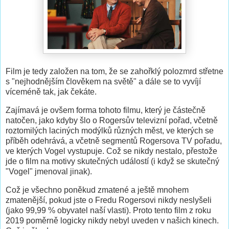
Film je tedy založen na tom, že se zahořklý polozmrd střetne
s "nejhodnějším člověkem na světě" a dále se to vyvíjí
víceméně tak, jak čekáte.
Zajímavá je ovšem forma tohoto filmu, který je částečně
natočen, jako kdyby šlo o Rogersův televizní pořad, včetně
roztomilých laciných modýlků různých měst, ve kterých se
příběh odehrává, a včetně segmentů Rogersova TV pořadu,
ve kterých Vogel vystupuje. Což se nikdy nestalo, přestože
jde o film na motivy skutečných událostí (i když se skutečný
"Vogel" jmenoval jinak).
Což je všechno poněkud zmatené a ještě mnohem
zmatenější, pokud jste o Fredu Rogersovi nikdy neslyšeli
(jako 99,99 % obyvatel naší vlasti). Proto tento film z roku
2019 poměrně logicky nikdy nebyl uveden v našich kinech.