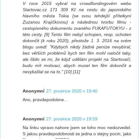
V roce 2015 vybral na crowdfundingovém webu
Startovac.cz 171 309 Kč na cestu do japonského
hlavního města Tokia (se svou tehdejší přítelkyní
Zuzanou Krajíčkovou) a následnou tvorbu filmu -
cestopisného dokumentu zvaného FUKAFUTOKYU - z
této cesty. [9] Tento film nebyl schopen, resp. ochoten
dokončit (k roku 2020), přestože 1. 3. 2016 na svém
blogu uvedl: "Kdybych nikdy žádné peníze nevybíral,
bez větších problémů bych ten film mohl natočit taky,
ale líbilo se mi, že když udělám projekt na Startovači,
budu mít motivaci, abych musel ten film dokončit a
nevykašlal se na to." [10] [11]
Anonymní
27. prosince 2020 v 19:40
Ano, pravdepodobne...
Anonymní
27. prosince 2020 v 19:59
Na linku vpravo nahore jsem se toho moc nedozvedel.
S jakou pravdepodobnosti se jedna o stejny pocin, jako