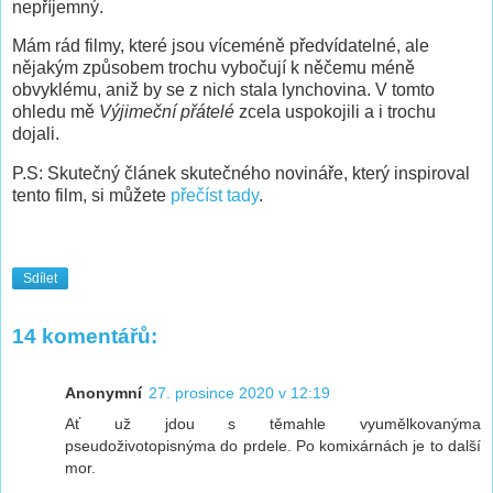
nepříjemný.
Mám rád filmy, které jsou víceméně předvídatelné, ale
nějakým způsobem trochu vybočují k něčemu méně
obvyklému, aniž by se z nich stala lynchovina. V tomto
ohledu mě
Výjimeční přátelé
zcela uspokojili a i trochu
dojali.
P.S: Skutečný článek skutečného novináře, který inspiroval
tento film, si můžete
přečíst tady
.
Sdílet
14 komentářů:
Anonymní
27. prosince 2020 v 12:19
Ať už jdou s těmahle vyumělkovanýma
pseudoživotopisnýma do prdele. Po komixárnách je to další
mor.