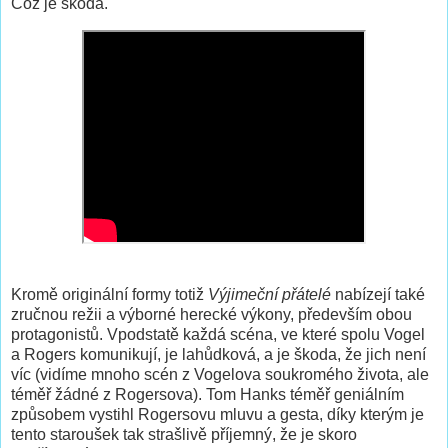
Což je škoda.
Kromě originální formy totiž
Výjimeční přátelé
nabízejí také
zručnou režii a výborné herecké výkony, především obou
protagonistů. Vpodstatě každá scéna, ve které spolu Vogel
a Rogers komunikují, je lahůdková, a je škoda, že jich není
víc (vidíme mnoho scén z Vogelova soukromého života, ale
téměř žádné z Rogersova). Tom Hanks téměř geniálním
způsobem vystihl Rogersovu mluvu a gesta, díky kterým je
tento staroušek tak strašlivě příjemný, že je skoro