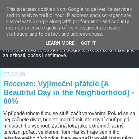
This site uses cookies from Google to deliver its services
and to analyze traffic. Your IP address and user-agent are
shared with Google along with performance and security
metrics to ensure quality of service, generate usage
statistics, and to detect and address abuse.
LEARN MORE
GOT IT
František Fuka versus kinematografie. Recenze a různé jiné
záležitosti, občas i nefilmové.
27.12.20
Recenze: Výjimeční přátelé [A
Beautiful Day in the Neighborhood] -
80%
V případě tohoto filmu se sluší začít varováním: Pokud se na
něj začnete dívat, budete možná mít intenzivní chuť po pár
minutách ho vypnout. Začíná totiž jako extrémně laciný
televizní pořad, ve kterém Tom Hanks hraje senilního
retardovaného důchodce, který se snaží vysvětlit nám něco