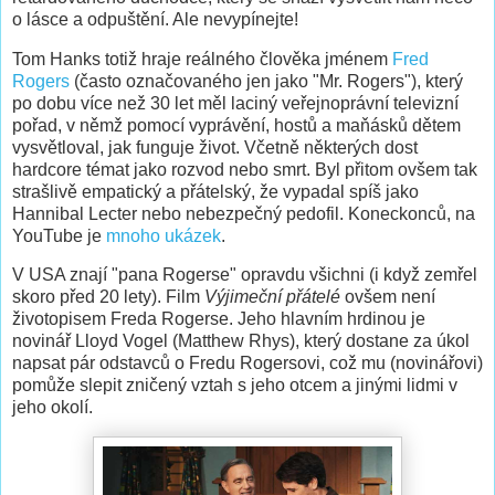
o lásce a odpuštění. Ale nevypínejte!
Tom Hanks totiž hraje reálného člověka jménem
Fred
Rogers
(často označovaného jen jako "Mr. Rogers"), který
po dobu více než 30 let měl laciný veřejnoprávní televizní
pořad, v němž pomocí vyprávění, hostů a maňásků dětem
vysvětloval, jak funguje život. Včetně některých dost
hardcore témat jako rozvod nebo smrt. Byl přitom ovšem tak
strašlivě empatický a přátelský, že vypadal spíš jako
Hannibal Lecter nebo nebezpečný pedofil. Koneckonců, na
YouTube je
mnoho ukázek
.
V USA znají "pana Rogerse" opravdu všichni (i když zemřel
skoro před 20 lety). Film
Výjimeční přátelé
ovšem není
životopisem Freda Rogerse. Jeho hlavním hrdinou je
novinář Lloyd Vogel (Matthew Rhys), který dostane za úkol
napsat pár odstavců o Fredu Rogersovi, což mu (novinářovi)
pomůže slepit zničený vztah s jeho otcem a jinými lidmi v
jeho okolí.