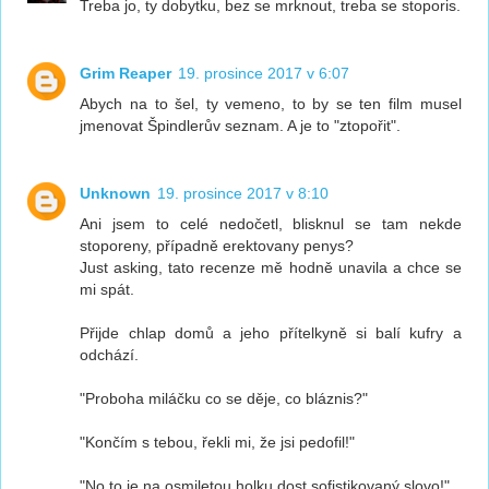
Treba jo, ty dobytku, bez se mrknout, treba se stoporis.
Grim Reaper
19. prosince 2017 v 6:07
Abych na to šel, ty vemeno, to by se ten film musel
jmenovat Špindlerův seznam. A je to "ztopořit".
Unknown
19. prosince 2017 v 8:10
Ani jsem to celé nedočetl, blisknul se tam nekde
stoporeny, případně erektovany penys?
Just asking, tato recenze mě hodně unavila a chce se
mi spát.
Přijde chlap domů a jeho přítelkyně si balí kufry a
odchází.
"Proboha miláčku co se děje, co bláznis?"
"Končím s tebou, řekli mi, že jsi pedofil!"
"No to je na osmiletou holku dost sofistikovaný slovo!"