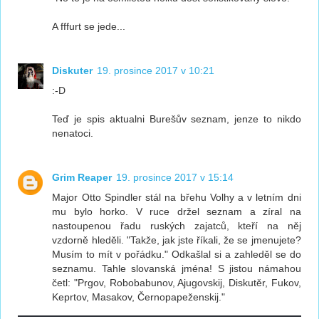
A fffurt se jede...
Diskuter
19. prosince 2017 v 10:21
:-D
Teď je spis aktualni Burešův seznam, jenze to nikdo
nenatoci.
Grim Reaper
19. prosince 2017 v 15:14
Major Otto Spindler stál na břehu Volhy a v letním dni
mu bylo horko. V ruce držel seznam a zíral na
nastoupenou řadu ruských zajatců, kteří na něj
vzdorně hleděli. "Takže, jak jste říkali, že se jmenujete?
Musím to mít v pořádku." Odkašlal si a zahleděl se do
seznamu. Tahle slovanská jména! S jistou námahou
četl: "Prgov, Robobabunov, Ajugovskij, Diskutěr, Fukov,
Keprtov, Masakov, Černopapeženskij."