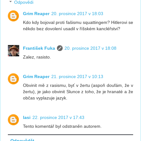
Odpovědi
Grim Reaper
20. prosince 2017 v 18:03
Kdo kdy bojoval proti fašismu squattingem? Hitlerovi se
někdo bez dovolení usadil v říšském kancléřstvi?
František Fuka
20. prosince 2017 v 18:08
Zalez, rasisto.
Grim Reaper
21. prosince 2017 v 10:13
Obvinit mě z rasismu, byť v žertu (aspoň doufám, že v
žertu), je jako obvinit Slunce z toho, že je hranaté a že
občas vyplazuje jazyk.
lasi
22. prosince 2017 v 17:43
Tento komentář byl odstraněn autorem.
Odpovědět