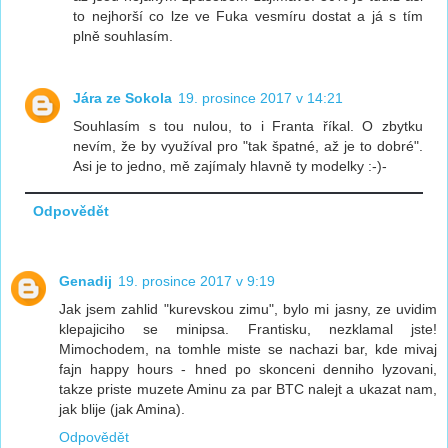
to nejhorší co lze ve Fuka vesmíru dostat a já s tím
plně souhlasím.
Jára ze Sokola
19. prosince 2017 v 14:21
Souhlasím s tou nulou, to i Franta říkal. O zbytku
nevím, že by využíval pro "tak špatné, až je to dobré".
Asi je to jedno, mě zajímaly hlavně ty modelky :-)-
Odpovědět
Genadij
19. prosince 2017 v 9:19
Jak jsem zahlid "kurevskou zimu", bylo mi jasny, ze uvidim
klepajiciho se minipsa. Frantisku, nezklamal jste!
Mimochodem, na tomhle miste se nachazi bar, kde mivaj
fajn happy hours - hned po skonceni denniho lyzovani,
takze priste muzete Aminu za par BTC nalejt a ukazat nam,
jak blije (jak Amina).
Odpovědět