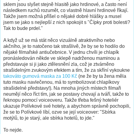
sklem jsou slyšet stejně hlasitě jako hrdinové, a často není
následkem ruchů rozumět, co vlastně hlavní hrdinové říkají.
Takže jsem možná příšel o nějaké dobré hlášky a musel
jsem se jako s nejlepší z nich spokojit s "Čípky proti bolesti?
Tak to bude prdel."
A když už se má stát něco vizuálně atraktivního nebo
akčního, je to natočeno tak strašlivě, že by se to hodilo do
nějaké filmařské antiučebnice. V jednu chvíli je chlapík
pronásledován někde ve sklepě nadrženou maminou a
představuje si ji jako ztělesnění zla, což je ztvárněno
strašidelným zvukovým efektem a tím, že za skříní vykoukne
takováto gumová maska za 100 Kč
(ne že by ta žena měla
tuto masku navlečenou, má to symbolizovat chlapíkovy
strašidelné představy!). Na mnoha jiných místech filmaři
neumějí něco říct tím, jak se postavy chovají a tváří, takže to
řeknopu pomocí voiceoveru. Takže třeba fešný hoteliér
ukazuje Polívkové své hotely, a abychom správně pochopili,
že se to Polívkové líbí, ozve se její voiceover: "Sbírka
motýlů, to je starý, ale sbírka hotelů, to jde."
To nejde.