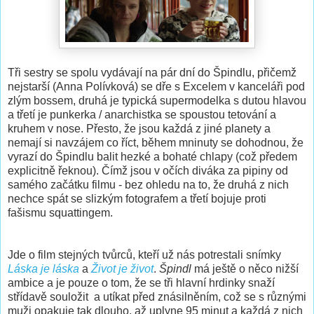
Tři sestry se spolu vydávají na pár dní do Špindlu, přičemž
nejstarší (Anna Polívková) se dře s Excelem v kanceláři pod
zlým bossem, druhá je typická supermodelka s dutou hlavou
a třetí je punkerka / anarchistka se spoustou tetování a
kruhem v nose. Přesto, že jsou každá z jiné planety a
nemají si navzájem co říct, během mninuty se dohodnou, že
vyrazí do Špindlu balit hezké a bohaté chlapy (což předem
explicitně řeknou). Čímž jsou v očích diváka za pipiny od
samého začátku filmu - bez ohledu na to, že druhá z nich
nechce spát se slizkým fotografem a třetí bojuje proti
fašismu squattingem.
Jde o film stejných tvůrců, kteří už nás potrestali snímky
Láska je láska
a
Život je život
.
Špindl
má ještě o něco nižší
ambice a je pouze o tom, že se tři hlavní hrdinky snaží
střídavě souložit a utíkat před znásilněním, což se s různými
muži opakuje tak dlouho, až uplyne 95 minut a každá z nich