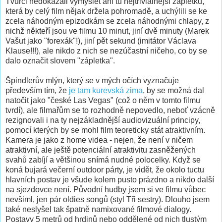
Tvůrci nedokázali vymyslet ani tu nejtriviálnější zápletku,
která by celý film nějak držela pohromadě, a uchýlili se ke
zcela náhodným epizodkám se zcela náhodnými chlapy, z
nichž někteří jsou ve filmu 10 minut, jiní dvě minuty (Marek
Vašut jako "forexák"!), jiní pět sekund (imitátor Václava
Klause!!!), ale nikdo z nich se nezúčastní ničeho, co by se
dalo označit slovem "zápletka".
Špindlerův mlýn, který se v mých očích vyznačuje
především tím, že
je tam kurevská zima
, by se možná dal
natočit jako "české Las Vegas" (což o něm v tomto filmu
tvrdí), ale filmařům se to rozhodně nepovedlo, neboť vzácně
rezignovali i na ty nejzákladnější audiovizuální principy,
pomocí kterých by se mohl film teoreticky stát atraktivním.
Kamera je jako z home videa - nejen, že není v ničem
atraktivní, ale ještě potenciální atraktivitu zasněžených
svahů zabíjí a většinou snímá nudné polocelky. Když se
koná bujará večerní outdoor párty, je vidět, že okolo tuctu
hlavních postav je všude kolem pusto prázdno a nikdo další
na sjezdovce není. Původní hudby jsem si ve filmu vůbec
nevšiml, jen pár oldies songů (styl Tři sestry). Dlouho jsem
také neslyšel tak špatně namixované filmové dialogy.
Postavy 5 metrů od hrdinů nebo oddělené od nich tlustým