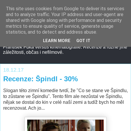
This site uses cookies from Google to deliver its services
and to analyze traffic. Your IP address and user-agent are
shared with Google along with performance and security
metrics to ensure quality of service, generate usage
statistics, and to detect and address abuse.
LEARN MORE
GOT IT
František Fuka versus kinematografie. Recenze a různé jiné
záležitosti, občas i nefilmové.
18.12.17
Recenze: Špindl - 30%
Slogan této zimní komedie tvrdí, že "Co se stane ve Špindlu,
to zůstane ve Špindlu". Tento film ale nezůstal ve Špindlu,
nějak se dostal do kin v celé naší zemi a tudíž bych ho měl
recenzovat. Ach jo...