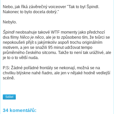
Nebo, jak říká závěrečný voiceover "Tak to byl Špindl.
Nakonec to bylo docela dobrý."
Nebylo.
Špindl
neobsahuje takové WTF momenty jako předchozí
dva filmy
Něco je něco
, ale je to způsobeno tím, že tvůrci se
nepokoušeli přijít s jakýmkoliv aspoň trochu originálním
motivem, a jen se snažili 95 minut udržovat tempo
průměrného českého sitcomu. Takže to není tak urážlivé, ale
je to o to větší nuda.
P.S: Žádné pořádné frontály se nekonají, možná se na
chvilku blýskne nahé ňadro, ale jen v nějaké hodně vedlejší
scéně.
Sdílet
34 komentářů: