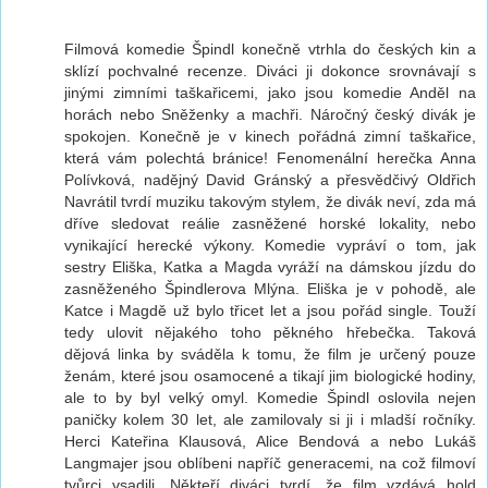
Filmová komedie Špindl konečně vtrhla do českých kin a
sklízí pochvalné recenze. Diváci ji dokonce srovnávají s
jinými zimními taškařicemi, jako jsou komedie Anděl na
horách nebo Sněženky a machři. Náročný český divák je
spokojen. Konečně je v kinech pořádná zimní taškařice,
která vám polechtá bránice! Fenomenální herečka Anna
Polívková, nadějný David Gránský a přesvědčivý Oldřich
Navrátil tvrdí muziku takovým stylem, že divák neví, zda má
dříve sledovat reálie zasněžené horské lokality, nebo
vynikající herecké výkony. Komedie vypráví o tom, jak
sestry Eliška, Katka a Magda vyráží na dámskou jízdu do
zasněženého Špindlerova Mlýna. Eliška je v pohodě, ale
Katce i Magdě už bylo třicet let a jsou pořád single. Touží
tedy ulovit nějakého toho pěkného hřebečka. Taková
dějová linka by sváděla k tomu, že film je určený pouze
ženám, které jsou osamocené a tikají jim biologické hodiny,
ale to by byl velký omyl. Komedie Špindl oslovila nejen
paničky kolem 30 let, ale zamilovaly si ji i mladší ročníky.
Herci Kateřina Klausová, Alice Bendová a nebo Lukáš
Langmajer jsou oblíbeni napříč generacemi, na což filmoví
tvůrci vsadili. Někteří diváci tvrdí, že film vzdává hold