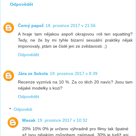
Odpovědět
Černý papež
18. prosince 2017 v 21:56
A hraje tam nějakou aspoň okrajovou roli ten squatting?
Tedy, ne že by mi tyhle bizarní sexuální praktiky nějak
imponovaly, ptám se čistě jen ze zvědavosti. ;)
Odpovědět
Jára ze Sokola
19. prosince 2017 v 8:39
Recenze vyznívá na 10 %. Za co těch 20 navíc? Jsou tam
nějaké modelky s kozi?
Odpovědět
Odpovědi
Masak
19. prosince 2017 v 10:32
20% 10% 0% je určeno výhradně pro filmy tak špatné
až jsou nějakým způsobem zajímavé. 30% je tudíž asi