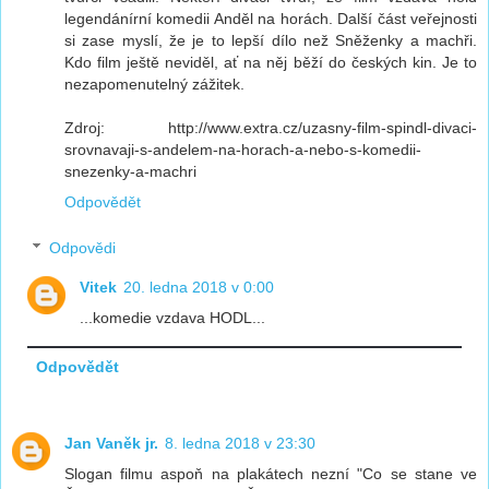
legendánírní komedii Anděl na horách. Další část veřejnosti
si zase myslí, že je to lepší dílo než Sněženky a machři.
Kdo film ještě neviděl, ať na něj běží do českých kin. Je to
nezapomenutelný zážitek.
Zdroj: http://www.extra.cz/uzasny-film-spindl-divaci-
srovnavaji-s-andelem-na-horach-a-nebo-s-komedii-
snezenky-a-machri
Odpovědět
Odpovědi
Vitek
20. ledna 2018 v 0:00
...komedie vzdava HODL...
Odpovědět
Jan Vaněk jr.
8. ledna 2018 v 23:30
Slogan filmu aspoň na plakátech nezní "Co se stane ve