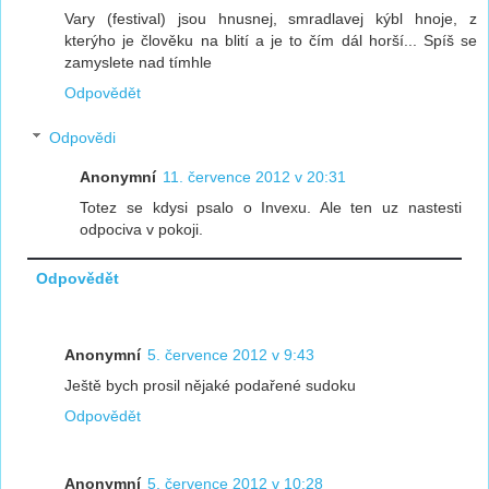
Vary (festival) jsou hnusnej, smradlavej kýbl hnoje, z
kterýho je člověku na blití a je to čím dál horší... Spíš se
zamyslete nad tímhle
Odpovědět
Odpovědi
Anonymní
11. července 2012 v 20:31
Totez se kdysi psalo o Invexu. Ale ten uz nastesti
odpociva v pokoji.
Odpovědět
Anonymní
5. července 2012 v 9:43
Ještě bych prosil nějaké podařené sudoku
Odpovědět
Anonymní
5. července 2012 v 10:28