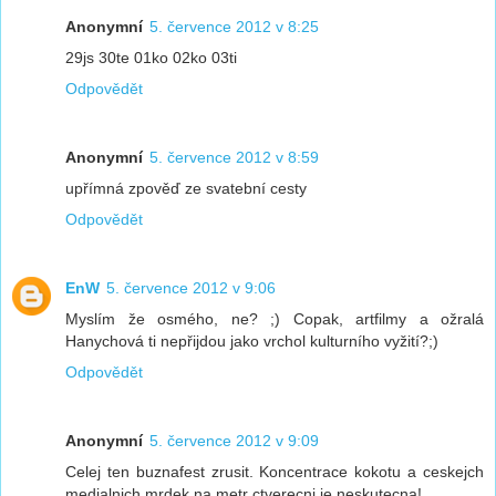
Anonymní
5. července 2012 v 8:25
29js 30te 01ko 02ko 03ti
Odpovědět
Anonymní
5. července 2012 v 8:59
upřímná zpověď ze svatební cesty
Odpovědět
EnW
5. července 2012 v 9:06
Myslím že osmého, ne? ;) Copak, artfilmy a ožralá
Hanychová ti nepřijdou jako vrchol kulturního vyžití?;)
Odpovědět
Anonymní
5. července 2012 v 9:09
Celej ten buznafest zrusit. Koncentrace kokotu a ceskejch
medialnich mrdek na metr ctverecni je neskutecna!