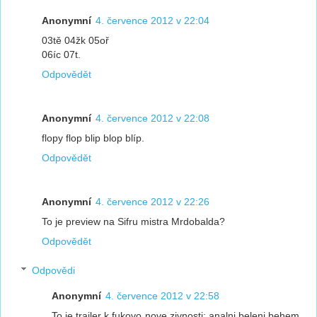
Anonymní
4. července 2012 v 22:04
03tě 04žk 05oř
06íc 07t.
Odpovědět
Anonymní
4. července 2012 v 22:08
flopy flop blip blop blíp.
Odpovědět
Anonymní
4. července 2012 v 22:26
To je preview na Sifru mistra Mrdobalda?
Odpovědět
Odpovědi
Anonymní
4. července 2012 v 22:58
To je trailer k fukovo nove zivnosti: analni beleni behem