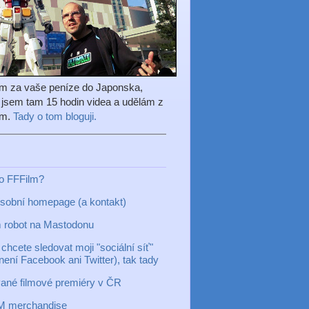
em za vaše peníze do Japonska,
l jsem tam 15 hodin videa a udělám z
ilm.
Tady o tom bloguji.
to FFFilm?
sobní homepage (a kontakt)
 robot na Mastodonu
chcete sledovat moji "sociální síť"
 není Facebook ani Twitter), tak tady
ané filmové premiéry v ČR
M merchandise