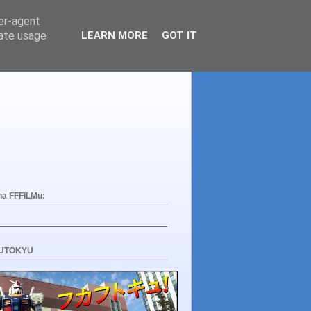
ser-agent
rate usage
LEARN MORE
GOT IT
na FFFILMu:
UTOKYU