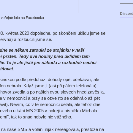
Discord
í veřejné foto na Facebooku
30. května 2020 dopoledne, po skončení úklidu jsme se
června) a rozloučili jsme se.
dne se někam zatoulal ze stojánku v naší
 prsten. Tedy dvě hodiny před úklidem tam
liv. To je ale jistě jen náhoda a rozhodně nechci
iňovat.
sinskou podle předchozí dohody opět očekávali, ale
fon nebrala. Když jsme jí (asi při pátém telefonátu)
ak hovor zvedla a po našich dvou slovech hned zavěsila,
 v nemocnici a brzy se ozve (to se odehrálo až pět
vit). Nevím, co v té nemocnici dělala, ale téhož dne
lového utkání MS 2005 v hokeji a písničku Michala
emi", tak to snad nebylo nic vážného.
 na naše SMS a volání nijak nereagovala, přestože na