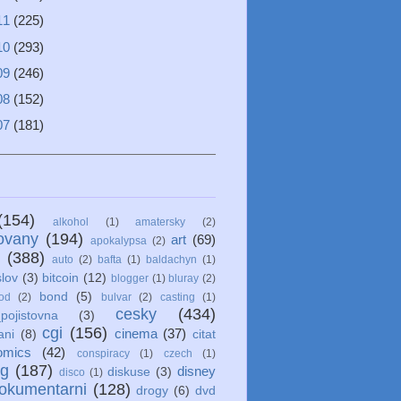
11
(225)
10
(293)
09
(246)
08
(152)
07
(181)
(154)
alkohol
(1)
amatersky
(2)
ovany
(194)
art
(69)
apokalypsa
(2)
(388)
auto
(2)
bafta
(1)
baldachyn
(1)
lov
(3)
bitcoin
(12)
blogger
(1)
bluray
(2)
bond
(5)
od
(2)
bulvar
(2)
casting
(1)
cesky
(434)
pojistovna
(3)
cgi
(156)
cinema
(37)
ani
(8)
citat
omics
(42)
conspiracy
(1)
czech
(1)
ng
(187)
disney
diskuse
(3)
disco
(1)
okumentarni
(128)
drogy
(6)
dvd