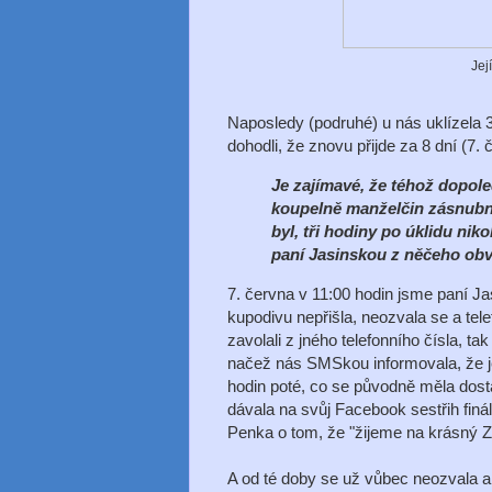
Jej
Naposledy (podruhé) u nás uklízela 
dohodli, že znovu přijde za 8 dní (7. 
Je zajímavé, že téhož dopole
koupelně manželčin zásnubní
byl, tři hodiny po úklidu niko
paní Jasinskou z něčeho obv
7. června v 11:00 hodin jsme paní Ja
kupodivu nepřišla, neozvala se a tele
zavolali z jného telefonního čísla, t
načež nás SMSkou informovala, že je
hodin poté, co se původně měla dosta
dávala na svůj Facebook sestřih finá
Penka o tom, že "žijeme na krásný Z
A od té doby se už vůbec neozvala a