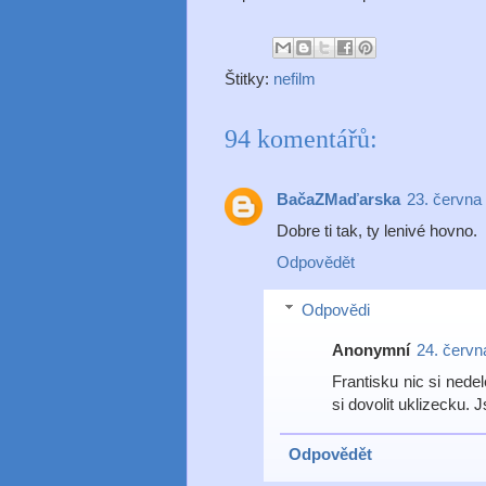
Štitky:
nefilm
94 komentářů:
BačaZMaďarska
23. června
Dobre ti tak, ty lenivé hovno.
Odpovědět
Odpovědi
Anonymní
24. červn
Frantisku nic si nedel
si dovolit uklizecku. Js
Odpovědět