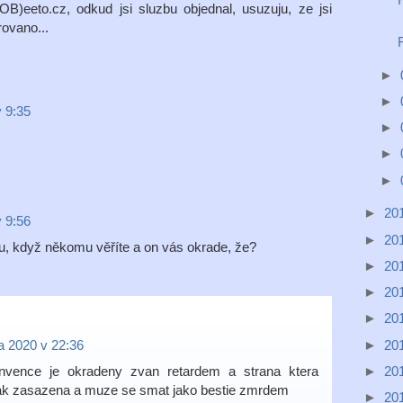
)eeto.cz, odkud jsi sluzbu objednal, usuzuju, ze jsi
rovano...
►
►
v 9:35
►
►
►
►
20
v 9:56
►
20
ku, když někomu věříte a on vás okrade, že?
►
20
►
20
►
20
►
20
a 2020 v 22:36
►
20
onvence je okradeny zvan retardem a strana ktera
jak zasazena a muze se smat jako bestie zmrdem
►
20