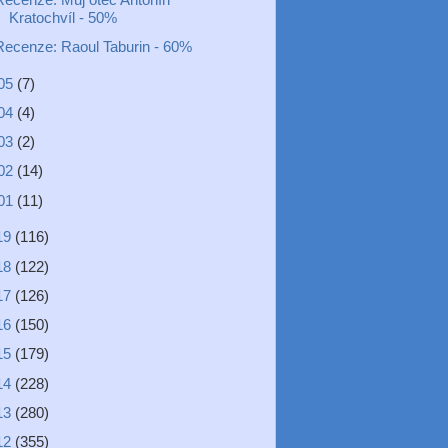
Kratochvíl - 50%
Recenze: Raoul Taburin - 60%
05
(7)
04
(4)
03
(2)
02
(14)
01
(11)
19
(116)
18
(122)
17
(126)
16
(150)
15
(179)
14
(228)
13
(280)
12
(355)