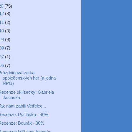
20
(75)
12
(8)
11
(2)
10
(3)
09
(9)
08
(7)
07
(1)
06
(7)
Prázdninová várka
společenských her (a jedna
RPG)
Recenze uklízečky: Gabriela
Jasinská
ak nám zabili Vetřelce...
Recenze: Psí láska - 40%
Recenze: Bourák - 30%
Recenze: Můj otec Antonín