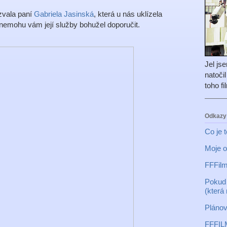
vala paní
Gabriela Jasinská
, která u nás uklízela
 nemohu vám její služby bohužel doporučit.
Jel js
natoči
toho f
Odkazy
Co je 
Moje o
FFFilm
Pokud 
(která
Plánov
FFFIL