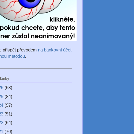
e přispět převodem
na bankovní účet
inou metodou
.
články
26
(63)
25
(84)
24
(97)
23
(91)
22
(64)
21
(70)