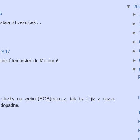
▼
20
6
►
tala 5 hvězdiček ...
►
►
►
►
 9:17
►
aniesť ten prsteň do Mordoru!
▼
 sluzby na webu (ROB)eeto.cz, tak by ti jiz z nazvu
 dopadne.
T