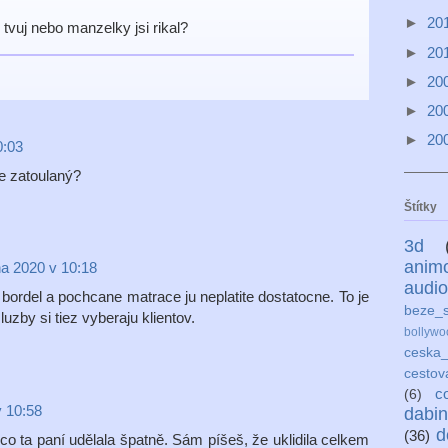
►
20
en tvuj nebo manzelky jsi rikal?
►
20
►
20
►
20
►
20
0:03
le zatoulaný?
Štítky
3d
anim
na 2020 v 10:18
audio
bordel a pochcane matrace ju neplatite dostatocne. To je
beze_s
uzby si tiez vyberaju klientov.
bollywo
ceska_
cestov
c
(6)
v 10:58
dabi
d
(36)
co ta paní udělala špatně. Sám píšeš, že uklidila celkem