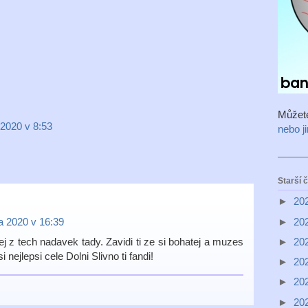
Můžet
 2020 v 8:53
nebo j
Starší 
►
20
►
20
a 2020 v 16:39
►
20
ej z tech nadavek tady. Zavidi ti ze si bohatej a muzes
i nejlepsi cele Dolni Slivno ti fandi!
►
20
►
20
►
20