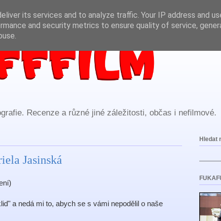
liver its services and to analyze traffic. Your IP address and u
rmance and security metrics to ensure quality of service, gene
buse.
rafie. Recenze a různé jiné záležitosti, občas i nefilmové.
Hledat 
iela Jasinská
FUKAF
ení)
id" a nedá mi to, abych se s vámi nepodělil o naše