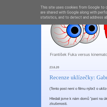
This site uses cookies from Google to de
are shared with Google along with perfo
statistics, and to detect and address a
František Fuka versus kinematog
23.6.20
Recenze uklízečky: Gabr
(Tento post není o filmu nýbrž o uklíz
Hledali jsme k nám domů "paní na úkl
zkušenosti.