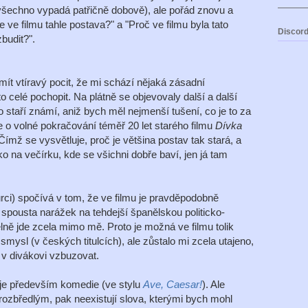
 všechno vypadá patřičně dobově), ale pořád znovu a
 ve filmu tahle postava?" a "Proč ve filmu byla tato
Discord
budit?".
ít vtíravý pocit, že mi schází nějaká zásadní
 celé pochopit. Na plátně se objevovaly další a další
o staří známí, aniž bych měl nejmenší tušení, co je to za
jde o volné pokračování téměř 20 let starého filmu
Dívka
 Čímž se vysvětluje, proč je většina postav tak stará, a
ako na večírku, kde se všichni dobře baví, jen já tam
rci) spočívá v tom, že ve filmu je pravděpodobně
é spousta narážek na tehdejší španělskou politicko-
lně jde zcela mimo mě. Proto je možná ve filmu tolik
 smysl (v českých titulcích), ale zůstalo mi zcela utajeno,
 v divákovi vzbuzovat.
m je především komedie (ve stylu
Ave, Caesar!
). Ale
rozbředlým, pak neexistují slova, kterými bych mohl