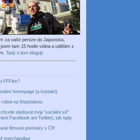
em za vaše peníze do Japonska,
l jsem tam 15 hodin videa a udělám z
ilm.
Tady o tom bloguji.
to FFFilm?
sobní homepage (a kontakt)
 robot na Mastodonu
chcete sledovat moji "sociální síť"
 není Facebook ani Twitter), tak tady
ané filmové premiéry v ČR
M merchandise