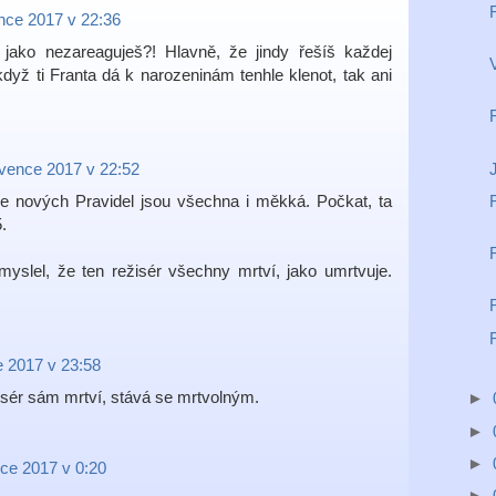
nce 2017 v 22:36
 jako nezareaguješ?! Hlavně, že jindy řešíš každej
V
když ti Franta dá k narozeninám tenhle klenot, tak ani
rvence 2017 v 22:52
le nových Pravidel jsou všechna i měkká. Počkat, ta
.
myslel, že ten režisér všechny mrtví, jako umrtvuje.
e 2017 v 23:58
žisér sám mrtví, stává se mrtvolným.
►
►
►
ce 2017 v 0:20
►