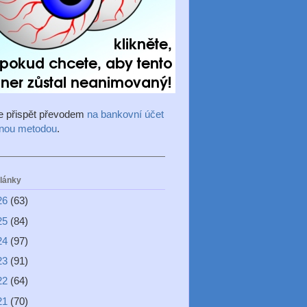
e přispět převodem
na bankovní účet
inou metodou
.
články
26
(63)
25
(84)
24
(97)
23
(91)
22
(64)
21
(70)