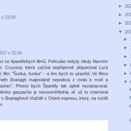
►
20
►
20
 v 21:00
►
20
▼
20
►
►
017 v 21:34
►
raci ze španělských filmů. Películas nebyly nikdy hlavním
►
. Cruzová, která začíná nepříjemně připomínat Lucii
►
ní film "Šunka, šunka" - a tím bych to uzavřel. Ve filmu
Kenneth Branagh majestátně nepodívá z mola k moři a
▼
uisher". Přesto bych Španěly tak úplně nezatracoval.
M
polévka gazpacho je nesouměřitelná, ať už to znamená
t v Branaghově Vraždě v Orient expresu, který, na rozdíl
m.