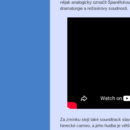
nějak analogicky označit
Španělskou
dramaturgie a režisérovy soudnosti.
Za zmínku stojí také soundtrack sla
herecké cameo, a jeho hudba je větši