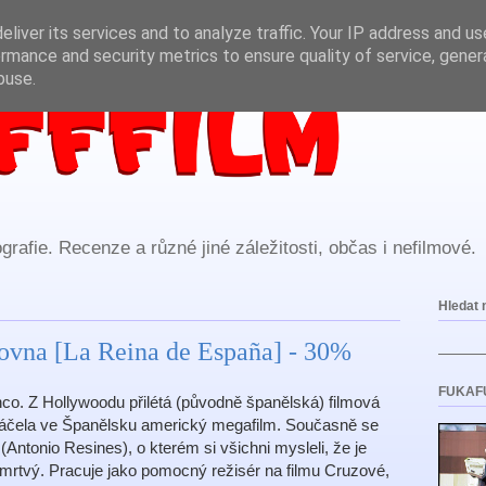
liver its services and to analyze traffic. Your IP address and u
rmance and security metrics to ensure quality of service, gene
buse.
rafie. Recenze a různé jiné záležitosti, občas i nefilmové.
Hledat 
ovna [La Reina de España] - 30%
FUKAF
co. Z Hollywoodu přilétá (původně španělská) filmová
táčela ve Španělsku americký megafilm. Současně se
Antonio Resines), o kterém si všichni mysleli, že je
 mrtvý. Pracuje jako pomocný režisér na filmu Cruzové,