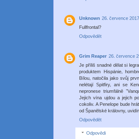
Unknown
26. července 2017
Fullfrontal?
Odpovědět
Grim Reaper
26. července 2
Je příliš snadné dělat si leg
produktem Hispánie, hombre
Bílou, natočila jako svůj prv
nelétají Spitfiry, ani se 
nepronese triumfálně "Vanq
Jejich vína ujdou a jejich 
cokoliv. A Penelope bude hrá
od Španělské královny, uvidí
Odpovědět
Odpovědi