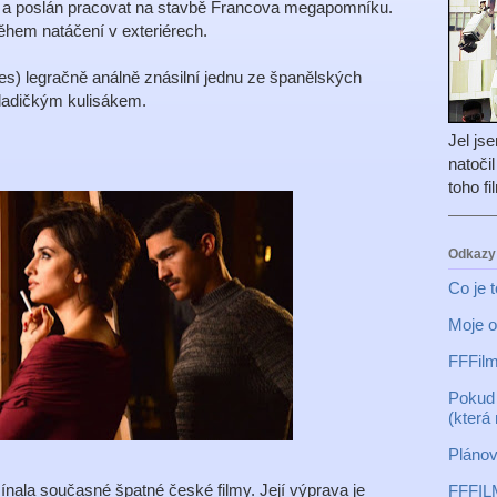
en a poslán pracovat na stavbě Francova megapomníku.
během natáčení v exteriérech.
s) legračně análně znásilní jednu ze španělských
ladičkým kulisákem.
Jel js
natoči
toho f
Odkazy
Co je 
Moje o
FFFilm
Pokud 
(která
Plánov
nala současné špatné české filmy. Její výprava je
FFFIL