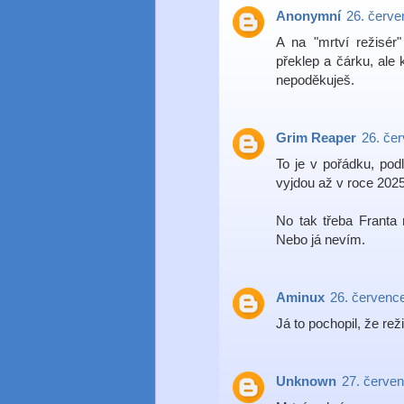
Anonymní
26. červe
A na "mrtví režisér"
překlep a čárku, ale 
nepoděkuješ.
Grim Reaper
26. če
To je v pořádku, pod
vyjdou až v roce 2025
No tak třeba Franta 
Nebo já nevím.
Aminux
26. červenc
Já to pochopil, že re
Unknown
27. červen