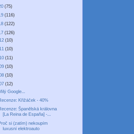
20
(75)
19
(116)
18
(122)
17
(126)
12
(10)
11
(10)
10
(11)
09
(10)
08
(10)
07
(12)
ilý Google...
Recenze: Křižáček - 40%
Recenze: Španělská královna
[La Reina de España] -...
Proč si (zatím) nekoupím
luxusní elektroauto