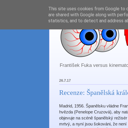
This site uses cookies from Google to de
are shared with Google along with perfo
statistics, and to detect and address a
František Fuka versus kinematog
26.7.17
Recenze: Španělská král
Madrid, 1956. Španělsku vládne Fran
hvězda (Penelope Cruzová), aby na
objevuje na scéně španělský režisér (
mrtvý, a nyní jsou šokováni, že není