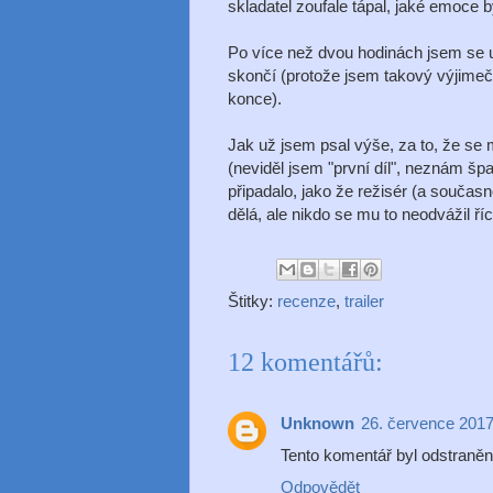
skladatel zoufale tápal, jaké emoce b
Po více než dvou hodinách jsem se u
skončí (protože jsem takový výjimečn
konce).
Jak už jsem psal výše, za to, že se 
(neviděl jsem "první díl", neznám špan
připadalo, jako že režisér (a současn
dělá, ale nikdo se mu to neodvážil říc
Štitky:
recenze
,
trailer
12 komentářů:
Unknown
26. července 2017
Tento komentář byl odstraněn
Odpovědět