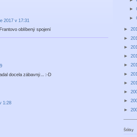
►
►
e 2017 v 17:31
►
20
 Frantovo oblíbený spojení
►
20
►
20
►
20
►
20
29
►
20
padal docela zábavný... :-D
►
20
►
20
►
20
v 1:28
►
20
Štítky