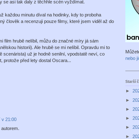
y se asi tak daly z těchhle scén vyždímat.
ž každou minutu díval na hodinky, kdy to proboha
ý člověk a recenzuji pouze filmy, které jsem viděl až do
mi film hrubě nelíbil, můžu do značné míry já sám
ělskou historii). Ale hrubě se mi nelíbil. Opravdu mi to
Můžet
ě scenárista) už je hodně senilní, vpodstatě neví, co
nebo j
t, protože před lety dostal Oscara...
Starší 
►
20
►
20
►
20
►
20
 v 21:00
►
20
 autorem.
►
20