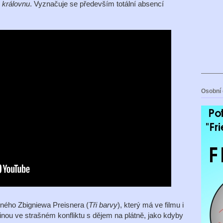
 královnu
. Vyznačuje se především totální absencí
Osobní 
vného Zbigniewa Preisnera (
Tři barvy
), který má ve filmu i
nou ve strašném konfliktu s dějem na plátně, jako kdyby