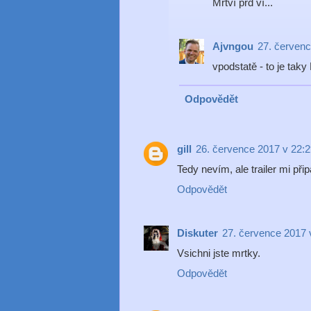
Mrtví prd ví...
Ajvngou
27. červenc
vpodstatě - to je taky
Odpovědět
gill
26. července 2017 v 22:
Tedy nevím, ale trailer mi při
Odpovědět
Diskuter
27. července 2017 
Vsichni jste mrtky.
Odpovědět