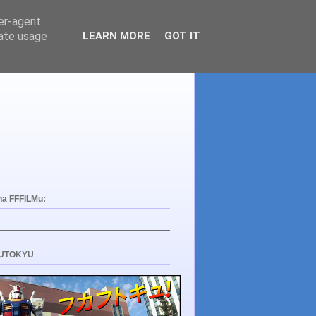
ser-agent
rate usage
LEARN MORE
GOT IT
na FFFILMu:
UTOKYU