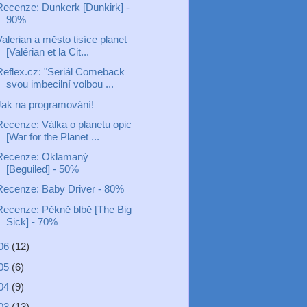
Recenze: Dunkerk [Dunkirk] -
90%
alerian a město tisíce planet
[Valérian et la Cit...
Reflex.cz: "Seriál Comeback
svou imbecilní volbou ...
Jak na programování!
Recenze: Válka o planetu opic
[War for the Planet ...
Recenze: Oklamaný
[Beguiled] - 50%
Recenze: Baby Driver - 80%
Recenze: Pěkně blbě [The Big
Sick] - 70%
06
(12)
05
(6)
04
(9)
03
(13)