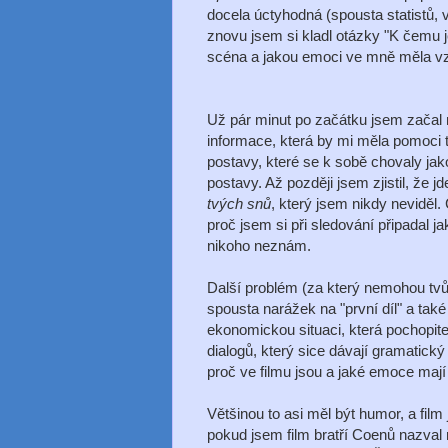
docela úctyhodná (spousta statistů,
znovu jsem si kladl otázky "K čemu je
scéna a jakou emoci ve mně měla vz
Už pár minut po začátku jsem začal m
informace, která by mi měla pomoci to
postavy, které se k sobě chovaly jak
postavy. Až později jsem zjistil, že 
tvých snů
, který jsem nikdy neviděl.
proč jsem si při sledování připadal j
nikoho neznám.
Další problém (za který nemohou tvů
spousta narážek na "první díl" a tak
ekonomickou situaci, která pochopite
dialogů, který sice dávají gramatický
proč ve filmu jsou a jaké emoce mají
Většinou to asi měl být humor, a fil
pokud jsem film bratří Coenů nazval 