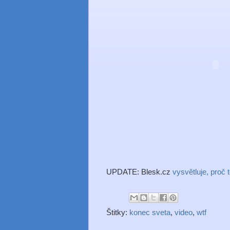
UPDATE: Blesk.cz
vysvětluje, proč 
Štitky:
konec sveta
,
video
,
wtf