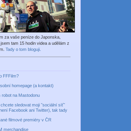
em za vaše peníze do Japonska,
l jsem tam 15 hodin videa a udělám z
ilm.
Tady o tom bloguji.
to FFFilm?
sobní homepage (a kontakt)
 robot na Mastodonu
chcete sledovat moji "sociální síť"
 není Facebook ani Twitter), tak tady
ané filmové premiéry v ČR
M merchandise