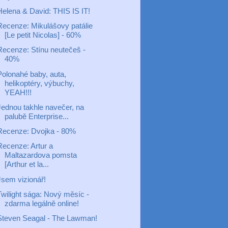
Helena & David: THIS IS IT!
Recenze: Mikulášovy patálie
[Le petit Nicolas] - 60%
Recenze: Stínu neutečeš -
40%
Polonahé baby, auta,
helikoptéry, výbuchy,
YEAH!!!
Jednou takhle navečer, na
palubě Enterprise...
Recenze: Dvojka - 80%
Recenze: Artur a
Maltazardova pomsta
[Arthur et la...
Jsem vizionář!
Twilight sága: Nový měsíc -
zdarma legálně online!
Steven Seagal - The Lawman!