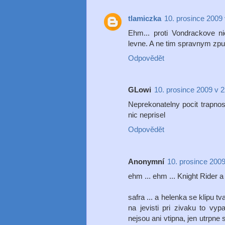
tlamiczka
10. prosince 2009 
Ehm... proti Vondrackove n
levne. A ne tim spravnym zp
Odpovědět
GLowi
10. prosince 2009 v 
Neprekonatelny pocit trapnos
nic neprisel
Odpovědět
Anonymní
10. prosince 2009
ehm ... ehm ... Knight Rider 
safra ... a helenka se klipu t
na jevisti pri zivaku to vyp
nejsou ani vtipna, jen utrpne 