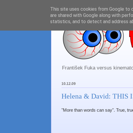
This site uses cookies from Google to de
are shared with Google along with perfo
statistics, and to detect and address a
František Fuka versus kinematog
10.12.09
Helena & David: THIS I
"More than words can say". True, true