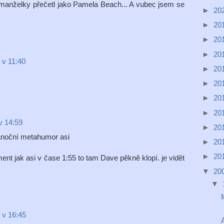
anželky přečetl jako Pamela Beach... A vubec jsem se
►
20
►
20
►
20
►
20
 v 11:40
►
20
►
20
►
20
►
20
v 14:59
►
20
Vánoční metahumor asi
►
20
►
20
ment jak asi v čase 1:55 to tam Dave pěkně klopí. je vidět
▼
20
▼
 v 16:45