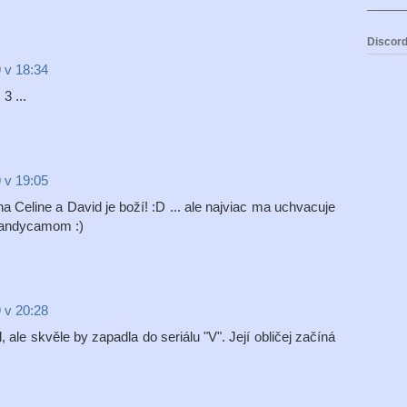
Discord
 v 18:34
3 ...
 v 19:05
 Celine a David je boží! :D ... ale najviac ma uchvacuje
 handycamom :)
 v 20:28
 ale skvěle by zapadla do seriálu "V". Její obličej začíná