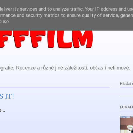
liver its services and to analyze traffic. Your IP address and u
rmance and security metrics to ensure quality of service, gene
buse.
rafie. Recenze a různé jiné záležitosti, občas i nefilmové.
Hledat 
S IT!
FUKAF
...