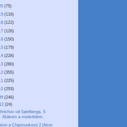
20
(75)
19
(116)
18
(122)
17
(126)
16
(150)
15
(179)
14
(228)
13
(280)
12
(355)
11
(225)
10
(293)
09
(246)
12
(24)
Mnichov od Spielberga. S
lišákem a medvědem.
Alvin a Chipmunkové 2 [Alvin