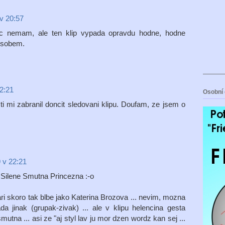
v 20:57
ic nemam, ale ten klip vypada opravdu hodne, hodne
usobem.
22:21
Osobní 
ti mi zabranil doncit sledovani klipu. Doufam, ze jsem o
 v 22:21
a Silene Smutna Princezna :-o
vari skoro tak blbe jako Katerina Brozova ... nevim, mozna
ada jinak (grupak-zivak) ... ale v klipu helencina gesta
smutna ... asi ze "aj styl lav ju mor dzen wordz kan sej ...