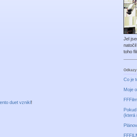
Jel js
natoči
toho f
Odkazy
Co je 
Moje o
FFFilm
tento duet vznikl
!
Pokud 
(která
Plánov
FFFIL