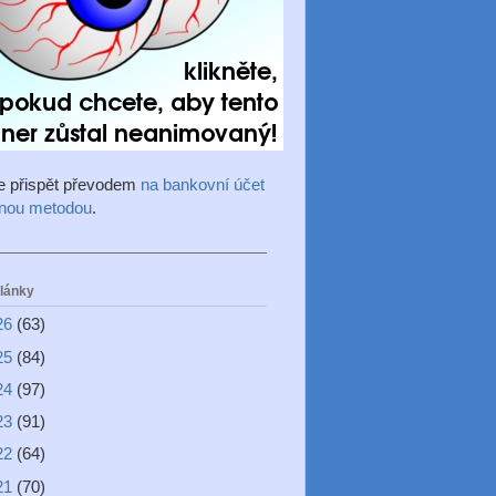
e přispět převodem
na bankovní účet
inou metodou
.
články
26
(63)
25
(84)
24
(97)
23
(91)
22
(64)
21
(70)