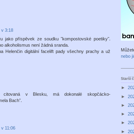
 v 3:18
u jako příspěvek ze soudku "kompostovské poetiky".
eho alkoholismus není žádná sranda.
Můžet
 Helenčin digitální facelift pady všechny prachy a už
nebo j
Starší 
►
20
a, citovaná v Blesku, má dokonalé skopčácko-
►
20
mela Bach".
►
20
►
20
►
20
 v 11:06
►
20