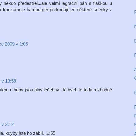
 někdo předestřel...ale velmi legrační pán s flaškou u
jak konzumuje hamburger překonají jen některé scénky z
ce 2009 v 1:06
 v 13:59
aškou u huby jsou plný léčebny. Já bych to teda rozhodně
R
R
 v 3:12
á, kdyby jste ho zabili...1:55