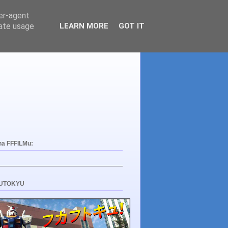
ser-agent
rate usage
LEARN MORE
GOT IT
na FFFILMu:
UTOKYU