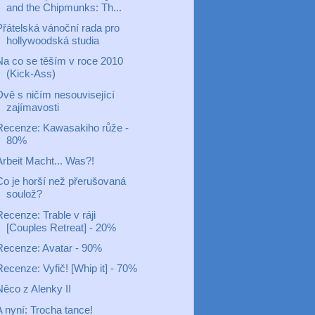
and the Chipmunks: Th...
Přátelská vánoční rada pro
hollywoodská studia
Na co se těším v roce 2010
(Kick-Ass)
Dvě s ničím nesouvisející
zajímavosti
Recenze: Kawasakiho růže -
80%
Arbeit Macht... Was?!
Co je horší než přerušovaná
soulož?
ecenze: Trable v ráji
[Couples Retreat] - 20%
Recenze: Avatar - 90%
ecenze: Vyfič! [Whip it] - 70%
Něco z Alenky II
A nyní: Trocha tance!