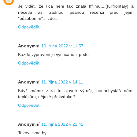
Je vidět, že Ilča není tak znalá fffilmu....(fullfrontaly) a
nečetla asi žádnou psanou recenzi před jejím
"působením"....zde.....
Odpovědět
Anonymní
10. října 2022 v 11:57
Kazde vypraveni je vycucane z prstu.
Odpovědět
Anonymní
11. října 2022 v 14:11
Když máme zítra to slavné výročí, nenachystáš nám,
teplákům, nějaké překvápko?
Odpovědět
Anonymní
11. října 2022 v 21:42
Takovi jsme byli...