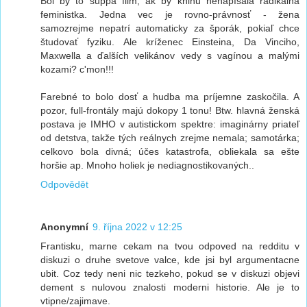
Bol by to suppa film, ak by knihu nenapísala radikálna
feministka. Jedna vec je rovno-právnosť - žena
samozrejme nepatrí automaticky za šporák, pokiaľ chce
študovať fyziku. Ale kríženec Einsteina, Da Vinciho,
Maxwella a ďalších velikánov vedy s vagínou a malými
kozami? c'mon!!!
Farebné to bolo dosť a hudba ma príjemne zaskočila. A
pozor, full-frontály majú dokopy 1 tonu! Btw. hlavná ženská
postava je IMHO v autistickom spektre: imaginárny priateľ
od detstva, takže tých reálnych zrejme nemala; samotárka;
celkovo bola divná; účes katastrofa, obliekala sa ešte
horšie ap. Mnoho holiek je nediagnostikovaných..
Odpovědět
Anonymní
9. října 2022 v 12:25
Frantisku, marne cekam na tvou odpoved na redditu v
diskuzi o druhe svetove valce, kde jsi byl argumentacne
ubit. Coz tedy neni nic tezkeho, pokud se v diskuzi objevi
dement s nulovou znalosti moderni historie. Ale je to
vtipne/zajimave.