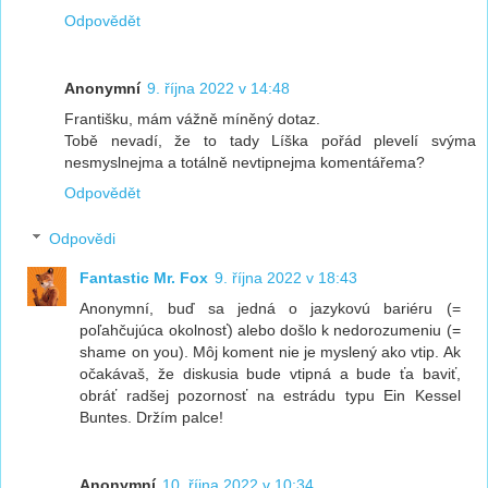
Odpovědět
Anonymní
9. října 2022 v 14:48
Františku, mám vážně míněný dotaz.
Tobě nevadí, že to tady Líška pořád plevelí svýma
nesmyslnejma a totálně nevtipnejma komentářema?
Odpovědět
Odpovědi
Fantastic Mr. Fox
9. října 2022 v 18:43
Anonymní, buď sa jedná o jazykovú bariéru (=
poľahčujúca okolnosť) alebo došlo k nedorozumeniu (=
shame on you). Môj koment nie je myslený ako vtip. Ak
očakávaš, že diskusia bude vtipná a bude ťa baviť,
obráť radšej pozornosť na estrádu typu Ein Kessel
Buntes. Držím palce!
Anonymní
10. října 2022 v 10:34