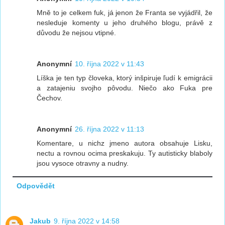
Mně to je celkem fuk, já jenon že Franta se vyjádřil, že
nesleduje komenty u jeho druhého blogu, právě z
důvodu že nejsou vtipné.
Anonymní
10. října 2022 v 11:43
Líška je ten typ človeka, ktorý inšpiruje ľudí k emigrácii
a zatajeniu svojho pôvodu. Niečo ako Fuka pre
Čechov.
Anonymní
26. října 2022 v 11:13
Komentare, u nichz jmeno autora obsahuje Lisku,
nectu a rovnou ocima preskakuju. Ty autisticky blaboly
jsou vysoce otravny a nudny.
Odpovědět
Jakub
9. října 2022 v 14:58