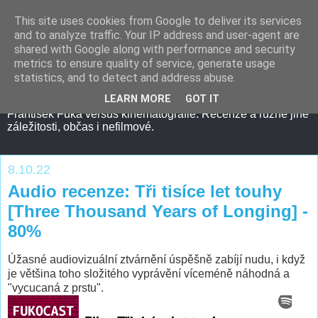
This site uses cookies from Google to deliver its services
and to analyze traffic. Your IP address and user-agent are
shared with Google along with performance and security
metrics to ensure quality of service, generate usage
statistics, and to detect and address abuse.
LEARN MORE
GOT IT
František Fuka versus kinematografie. Recenze a různé jiné
záležitosti, občas i nefilmové.
8.10.22
Audio recenze: Tři tisíce let touhy
[Three Thousand Years of Longing] -
80%
Úžasné audiovizuální ztvárnění úspěšně zabíjí nudu, i když
je většina toho složitého vyprávění víceméně náhodná a
"vycucaná z prstu".