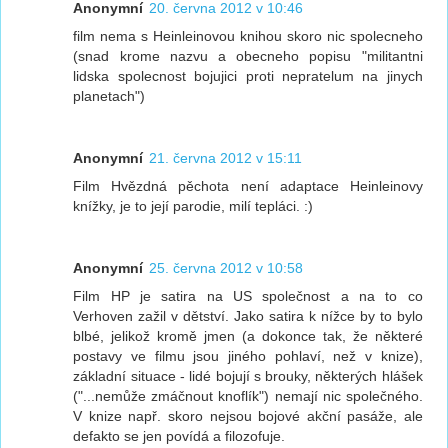
Anonymní
20. června 2012 v 10:46
film nema s Heinleinovou knihou skoro nic spolecneho
(snad krome nazvu a obecneho popisu "militantni
lidska spolecnost bojujici proti nepratelum na jinych
planetach")
Anonymní
21. června 2012 v 15:11
Film Hvězdná pěchota není adaptace Heinleinovy
knížky, je to její parodie, milí tepláci. :)
Anonymní
25. června 2012 v 10:58
Film HP je satira na US společnost a na to co
Verhoven zažil v dětství. Jako satira k nížce by to bylo
blbé, jelikož kromě jmen (a dokonce tak, že některé
postavy ve filmu jsou jiného pohlaví, než v knize),
základní situace - lidé bojují s brouky, některých hlášek
("...nemůže zmáčnout knoflík") nemají nic společného.
V knize např. skoro nejsou bojové akční pasáže, ale
defakto se jen povídá a filozofuje.