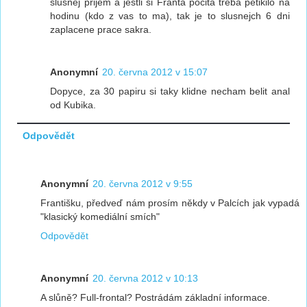
slusnej prijem a jestli si Franta pocita treba petikilo na
hodinu (kdo z vas to ma), tak je to slusnejch 6 dni
zaplacene prace sakra.
Anonymní
20. června 2012 v 15:07
Dopyce, za 30 papiru si taky klidne necham belit anal
od Kubika.
Odpovědět
Anonymní
20. června 2012 v 9:55
Františku, předveď nám prosím někdy v Palcích jak vypadá
"klasický komediální smích"
Odpovědět
Anonymní
20. června 2012 v 10:13
A slůně? Full-frontal? Postrádám základní informace.