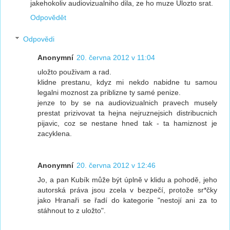
jakehokoliv audiovizualniho dila, ze ho muze Ulozto srat.
Odpovědět
Odpovědi
Anonymní
20. června 2012 v 11:04
uložto použivam a rad.
klidne prestanu, kdyz mi nekdo nabidne tu samou
legalni moznost za priblizne ty samé penize.
jenze to by se na audiovizualnich pravech musely
prestat prizivovat ta hejna nejruznejsich distribucnich
pijavic, coz se nestane hned tak - ta hamiznost je
zacyklena.
Anonymní
20. června 2012 v 12:46
Jo, a pan Kubík může být úplně v klidu a pohodě, jeho
autorská práva jsou zcela v bezpečí, protože sr*čky
jako Hranaři se řadí do kategorie "nestojí ani za to
stáhnout to z uložto".