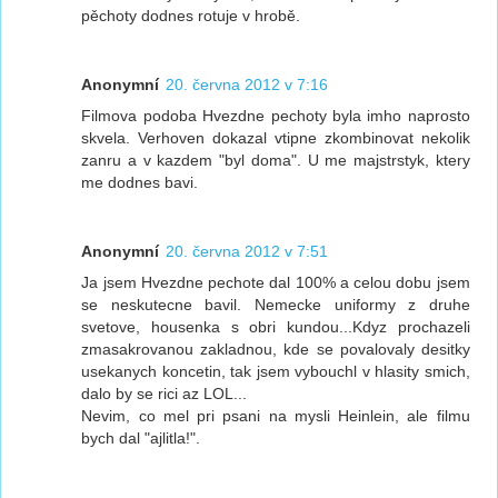
pěchoty dodnes rotuje v hrobě.
Anonymní
20. června 2012 v 7:16
Filmova podoba Hvezdne pechoty byla imho naprosto
skvela. Verhoven dokazal vtipne zkombinovat nekolik
zanru a v kazdem "byl doma". U me majstrstyk, ktery
me dodnes bavi.
Anonymní
20. června 2012 v 7:51
Ja jsem Hvezdne pechote dal 100% a celou dobu jsem
se neskutecne bavil. Nemecke uniformy z druhe
svetove, housenka s obri kundou...Kdyz prochazeli
zmasakrovanou zakladnou, kde se povalovaly desitky
usekanych koncetin, tak jsem vybouchl v hlasity smich,
dalo by se rici az LOL...
Nevim, co mel pri psani na mysli Heinlein, ale filmu
bych dal "ajlitla!".