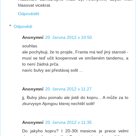
hlasovat vicekrat.
Odpovědět
Odpovědi
Anonymní
20. června 2012 v 10:50
souhlas.
ale pochybuji, že to projde, Franta má teď jiný starosti -
musí se teď učit kooperovat ve smíšeném tandemu, a
to není žádná prča.
navíc bulvy asi přestávaj solit ...
Anonymní
20. června 2012 v 11:27
jj, Bulvy jdou pomalu ale jistě do kopru... A může za to
zkurvysyn Ajvngou kterej nechtěl solit!
Anonymní
20. června 2012 v 11:35
Do jakyho kopru? I 20-30t mesicne je prece velmi