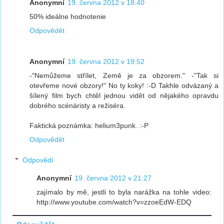
Anonymní
19. června 2012 v 18:40
50% ideálne hodnotenie
Odpovědět
Anonymní
19. června 2012 v 19:52
-"Nemůžeme střílet, Země je za obzorem." -"Tak si
otevřeme nové obzory!" No ty koky! :-D Takhle odvázaný a
šílený film bych chtěl jednou vidět od nějakého opravdu
dobrého scénáristy a režiséra.
Faktická poznámka: helium3punk. :-P
Odpovědět
Odpovědi
Anonymní
19. června 2012 v 21:27
zajímalo by mě, jestli to byla narážka na tohle video:
http://www.youtube.com/watch?v=zzoeEdW-EDQ