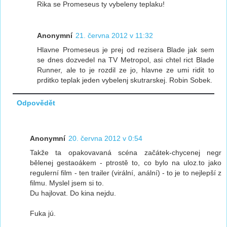
Rika se Promeseus ty vybeleny teplaku!
Anonymní
21. června 2012 v 11:32
Hlavne Promeseus je prej od rezisera Blade jak sem
se dnes dozvedel na TV Metropol, asi chtel rict Blade
Runner, ale to je rozdil ze jo, hlavne ze umi ridit to
prditko teplak jeden vybelenj skutrarskej. Robin Sobek.
Odpovědět
Anonymní
20. června 2012 v 0:54
Takže ta opakovavaná scéna začátek-chycenej negr
bělenej gestaoákem - ptrostě to, co bylo na uloz.to jako
regulerní film - ten trailer (virální, anální) - to je to nejlepší z
filmu. Myslel jsem si to.
Du hajlovat. Do kina nejdu.
Fuka jú.