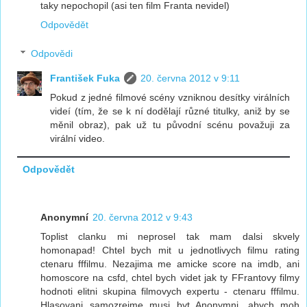
taky nepochopil (asi ten film Franta nevidel)
Odpovědět
Odpovědi
František Fuka
20. června 2012 v 9:11
Pokud z jedné filmové scény vzniknou desítky virálních
videí (tím, že se k ní dodělají různé titulky, aniž by se
měnil obraz), pak už tu původní scénu považuji za
virální video.
Odpovědět
Anonymní
20. června 2012 v 9:43
Toplist clanku mi neprosel tak mam dalsi skvely
homonapad! Chtel bych mit u jednotlivych filmu rating
ctenaru fffilmu. Nezajima me amicke score na imdb, ani
homoscore na csfd, chtel bych videt jak ty FFrantovy filmy
hodnoti elitni skupina filmovych expertu - ctenaru fffilmu.
Hlasovani samozrejme musi byt Anonymni, abych moh