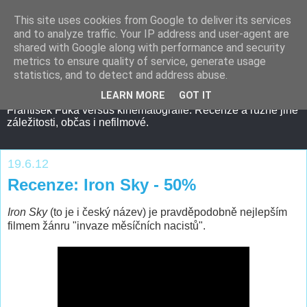
This site uses cookies from Google to deliver its services
and to analyze traffic. Your IP address and user-agent are
shared with Google along with performance and security
metrics to ensure quality of service, generate usage
statistics, and to detect and address abuse.
LEARN MORE
GOT IT
František Fuka versus kinematografie. Recenze a různé jiné
záležitosti, občas i nefilmové.
19.6.12
Recenze: Iron Sky - 50%
Iron Sky
(to je i český název) je pravděpodobně nejlepším
filmem žánru "invaze měsíčních nacistů".