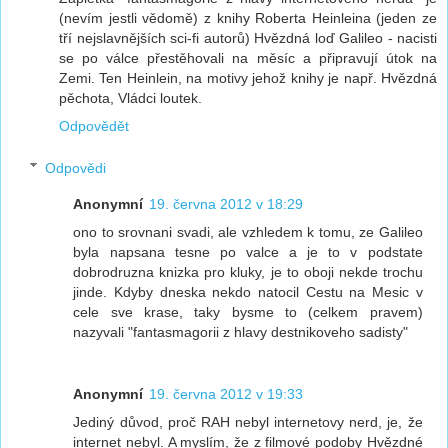
(nevím jestli vědomě) z knihy Roberta Heinleina (jeden ze
tří nejslavnějších sci-fi autorů) Hvězdná loď Galileo - nacisti
se po válce přestěhovali na měsíc a připravují útok na
Zemi. Ten Heinlein, na motivy jehož knihy je např. Hvězdná
pěchota, Vládci loutek.
Odpovědět
Odpovědi
Anonymní
19. června 2012 v 18:29
ono to srovnani svadi, ale vzhledem k tomu, ze Galileo
byla napsana tesne po valce a je to v podstate
dobrodruzna knizka pro kluky, je to oboji nekde trochu
jinde. Kdyby dneska nekdo natocil Cestu na Mesic v
cele sve krase, taky bysme to (celkem pravem)
nazyvali "fantasmagorii z hlavy destnikoveho sadisty"
Anonymní
19. června 2012 v 19:33
Jediný důvod, proč RAH nebyl internetovy nerd, je, že
internet nebyl. A myslím, že z filmové podoby Hvězdné