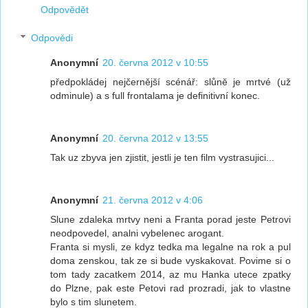
Odpovědět
Odpovědi
Anonymní
20. června 2012 v 10:55
předpokládej nejčernější scénář: slůně je mrtvé (už
odminule) a s full frontalama je definitivní konec.
Anonymní
20. června 2012 v 13:55
Tak uz zbyva jen zjistit, jestli je ten film vystrasujici...
Anonymní
21. června 2012 v 4:06
Slune zdaleka mrtvy neni a Franta porad jeste Petrovi
neodpovedel, analni vybelenec arogant.
Franta si mysli, ze kdyz tedka ma legalne na rok a pul
doma zenskou, tak ze si bude vyskakovat. Povime si o
tom tady zacatkem 2014, az mu Hanka utece zpatky
do Plzne, pak este Petovi rad prozradi, jak to vlastne
bylo s tim slunetem.