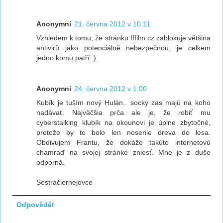
Anonymní
21. června 2012 v 10:11
Vzhledem k tomu, že stránku fffilm.cz zablokuje většina
antivirů jako potenciálně nebezpečnou, je celkem
jedno komu patří :).
Anonymní
24. června 2012 v 1:00
Kubík je tuším nový Hulán.. socky zas majú na koho
nadávať. Najväčšia prča ale je, že robiť mu
cyberstalking klubík na okounovi je úplne zbytočné,
pretože by to bolo len nosenie dreva do lesa.
Obdivujem Frantu, že dokáže takúto internetovú
chamraď na svojej stránke zniesť. Mne je z duše
odporná.
Sestračiernejovce
Odpovědět