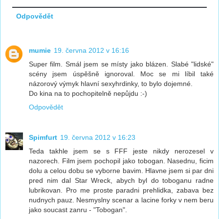
Odpovědět
mumie
19. června 2012 v 16:16
Super film. Smál jsem se místy jako blázen. Slabé "lidské"
scény jsem úspěšně ignoroval. Moc se mi líbil také
názorový výmyk hlavní sexyhrdinky, to bylo dojemné.
Do kina na to pochopitelně nepůjdu :-)
Odpovědět
Spimfurt
19. června 2012 v 16:23
Teda takhle jsem se s FFF jeste nikdy nerozesel v
nazorech. Film jsem pochopil jako tobogan. Nasednu, ficim
dolu a celou dobu se vyborne bavim. Hlavne jsem si par dni
pred nim dal Star Wreck, abych byl do toboganu radne
lubrikovan. Pro me proste paradni prehlidka, zabava bez
nudnych pauz. Nesmyslny scenar a lacine forky v nem beru
jako soucast zanru - "Tobogan".