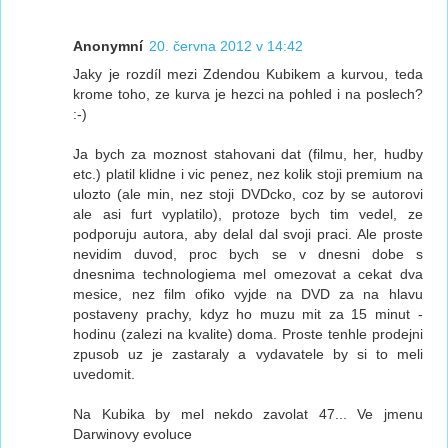
Anonymní
20. června 2012 v 14:42
Jaky je rozdíl mezi Zdendou Kubikem a kurvou, teda
krome toho, ze kurva je hezci na pohled i na poslech?
:-)
Ja bych za moznost stahovani dat (filmu, her, hudby
etc.) platil klidne i vic penez, nez kolik stoji premium na
ulozto (ale min, nez stoji DVDcko, coz by se autorovi
ale asi furt vyplatilo), protoze bych tim vedel, ze
podporuju autora, aby delal dal svoji praci. Ale proste
nevidim duvod, proc bych se v dnesni dobe s
dnesnima technologiema mel omezovat a cekat dva
mesice, nez film ofiko vyjde na DVD za na hlavu
postaveny prachy, kdyz ho muzu mit za 15 minut -
hodinu (zalezi na kvalite) doma. Proste tenhle prodejni
zpusob uz je zastaraly a vydavatele by si to meli
uvedomit.
Na Kubika by mel nekdo zavolat 47... Ve jmenu
Darwinovy evoluce