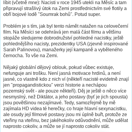
líbit (včetně mne): Nacisti v roce 1945 utekli na Měsíc a tam
připravují strašlivý útok na Zemi prostřednictvím své flotily a
obří bojové lodě "Soumrak bohů". Potud super.
Problém je s tím, jak byl tento námět natažen na celovečerní
film. Na Měsíci se odehrává jen malá část filmu a většinu
stopáže sledujeme dobrodružství pohledné nacistky, ještě
pohlednějšího nacisty, prezidentky USA (zjevně inspirované
Sarah Palinovou), manažerky její kampaně a vyběleného
černocha. To vše na Zemi.
Nějaký globální dějový oblouk, pokud vůbec existuje,
nefunguje ani trošku. Není jasná motivace hrdinů, a není
jasné, co vlastně kdo z nich ví (někteří nacisté evidetně znají
jen "propagandistickou" verzi historie a nechápou
pozemský svět - ale pouze někteří). Děj je ještě o něco více
nesmyslný, než Diktátor, a jeho postavy (byť je jich spousta)
jsou povětšinou nezajímavé. Tedy, samozřejmě by mě
zajímala HD videa té herečky, co hraje hlavní sexynacistku,
ale osudy její filmové postavy jsou mi úplně buřt, protože ze
vteřiny na vteřinu, bez jakéhokoliv odůvodnění, může udělat
naprosto cokoliv, a může se jí naprosto cokoliv stát.