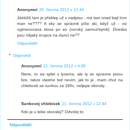
Anonymní
20. června 2012 v 12:44
Jéééžiš tam je překlep už v nadpisu - má tam snad bejt Iron
man ne???? A sky se správně píše ski, když už - viz
vyjmenovaná slova po es (norský samozřejmě). Dneska
jsou nějaký erupce na slunci ne??
Odpovědět
Odpovědi
Anonymní
21. června 2012 v 4:00
Nene, to sis splet s lyzema, ale ty se spravne pisou
lize, takze vlastne ted nevim, jak to je...mam chut na
chlebicek se sunkou za 16Kc, neljepe okoraly...
Sunkovej chlebicek
21. června 2012 v 12:44
Kdo je u tebe okoralej? Odvolej to.
Odpovědět