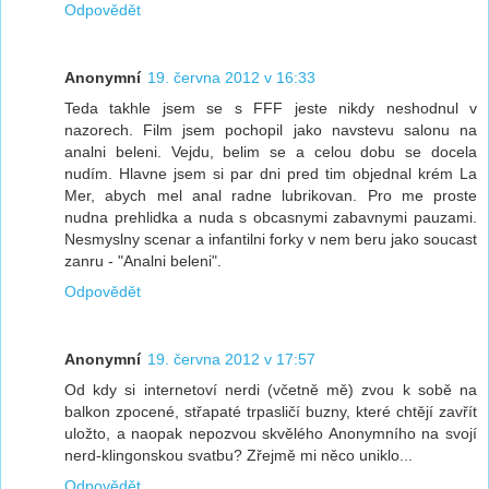
Odpovědět
Anonymní
19. června 2012 v 16:33
Teda takhle jsem se s FFF jeste nikdy neshodnul v
nazorech. Film jsem pochopil jako navstevu salonu na
analni beleni. Vejdu, belim se a celou dobu se docela
nudím. Hlavne jsem si par dni pred tim objednal krém La
Mer, abych mel anal radne lubrikovan. Pro me proste
nudna prehlidka a nuda s obcasnymi zabavnymi pauzami.
Nesmyslny scenar a infantilni forky v nem beru jako soucast
zanru - "Analni beleni".
Odpovědět
Anonymní
19. června 2012 v 17:57
Od kdy si internetoví nerdi (včetně mě) zvou k sobě na
balkon zpocené, střapaté trpasličí buzny, které chtějí zavřít
uložto, a naopak nepozvou skvělého Anonymního na svojí
nerd-klingonskou svatbu? Zřejmě mi něco uniklo...
Odpovědět