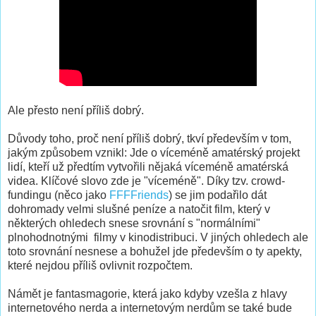
Ale přesto není příliš dobrý.
Důvody toho, proč není příliš dobrý, tkví především v tom,
jakým způsobem vznikl: Jde o víceméně amatérský projekt
lidí, kteří už předtím vytvořili nějaká víceméně amatérská
videa. Klíčové slovo zde je "víceméně". Díky tzv. crowd-
fundingu (něco jako
FFFFriends
) se jim podařilo dát
dohromady velmi slušné peníze a natočit film, který v
některých ohledech snese srovnání s "normálními"
plnohodnotnými filmy v kinodistribuci. V jiných ohledech ale
toto srovnání nesnese a bohužel jde především o ty apekty,
které nejdou příliš ovlivnit rozpočtem.
Námět je fantasmagorie, která jako kdyby vzešla z hlavy
internetového nerda a internetovým nerdům se také bude