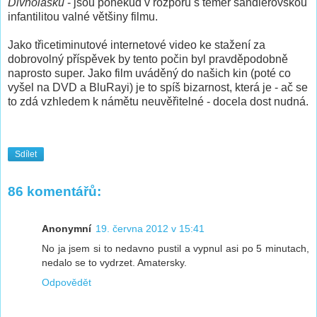
Divnolásku
- jsou poněkud v rozporu s téměř sandlerovskou
infantilitou valné většiny filmu.
Jako třicetiminutové internetové video ke stažení za
dobrovolný příspěvek by tento počin byl pravděpodobně
naprosto super. Jako film uváděný do našich kin (poté co
vyšel na DVD a BluRayi) je to spíš bizarnost, která je - ač se
to zdá vzhledem k námětu neuvěřitelné - docela dost nudná.
Sdílet
86 komentářů:
Anonymní
19. června 2012 v 15:41
No ja jsem si to nedavno pustil a vypnul asi po 5 minutach,
nedalo se to vydrzet. Amatersky.
Odpovědět