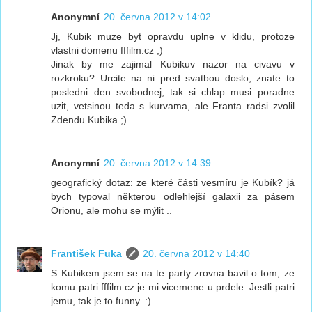
Anonymní
20. června 2012 v 14:02
Jj, Kubik muze byt opravdu uplne v klidu, protoze
vlastni domenu fffilm.cz ;)
Jinak by me zajimal Kubikuv nazor na civavu v
rozkroku? Urcite na ni pred svatbou doslo, znate to
posledni den svobodnej, tak si chlap musi poradne
uzit, vetsinou teda s kurvama, ale Franta radsi zvolil
Zdendu Kubika ;)
Anonymní
20. června 2012 v 14:39
geografický dotaz: ze které části vesmíru je Kubík? já
bych typoval některou odlehlejší galaxii za pásem
Orionu, ale mohu se mýlit ..
František Fuka
20. června 2012 v 14:40
S Kubikem jsem se na te party zrovna bavil o tom, ze
komu patri fffilm.cz je mi vicemene u prdele. Jestli patri
jemu, tak je to funny. :)