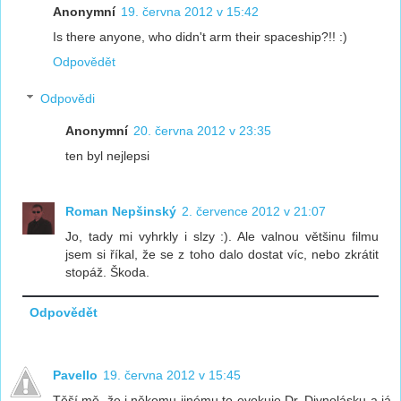
Anonymní
19. června 2012 v 15:42
Is there anyone, who didn't arm their spaceship?!! :)
Odpovědět
Odpovědi
Anonymní
20. června 2012 v 23:35
ten byl nejlepsi
Roman Nepšinský
2. července 2012 v 21:07
Jo, tady mi vyhrkly i slzy :). Ale valnou většinu filmu
jsem si říkal, že se z toho dalo dostat víc, nebo zkrátit
stopáž. Škoda.
Odpovědět
Pavello
19. června 2012 v 15:45
Těší mě, že i někomu jinému to evokuje Dr. Divnolásku a já