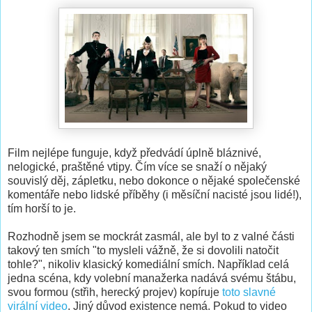
Film nejlépe funguje, když předvádí úplně bláznivé,
nelogické, praštěné vtipy. Čím více se snaží o nějaký
souvislý děj, zápletku, nebo dokonce o nějaké společenské
komentáře nebo lidské příběhy (i měsíční nacisté jsou lidé!),
tím horší to je.
Rozhodně jsem se mockrát zasmál, ale byl to z valné části
takový ten smích "to mysleli vážně, že si dovolili natočit
tohle?", nikoliv klasický komediální smích. Například celá
jedna scéna, kdy volební manažerka nadává svému štábu,
svou formou (střih, herecký projev) kopíruje
toto slavné
virální video
. Jiný důvod existence nemá. Pokud to video