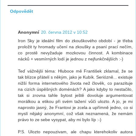
Odpovědět
Anonymní
20. června 2012 v 10:52
Iron Sky je ideální film do zkouškového období - je třeba
proložit ty hromady učení na zkoušky a psaní prací nečím,
co prostě nevyžaduje mozkovou činnost. A kombinace
nácků + vesmírných lodí je jednou z nejfunkčnějších :-)
Teď vážnější téma: Hluboce mě František zklamal, že se
tak blízce přátelí s někým, jako je Kubík. Seriózně... existuje
nižší forma internetového života než člověk, co parazituje
na cizích úspěšných doménách? A jako kdyby to nestačilo,
tak si zrovna tahle bytost ještě dovoluje argumentovat
morálkou a etikou při svém tažení vůči ulozto. A jo, je mi
naprosto jasný, že Frantovi je zcela a upřímně jedno, co si
myslí nějaký anonymní, což však neznamená, že nemám
právo to ze sebe vysypat, aby mi bylo líp :-)
P.S. Ulozto nepouzivam, ale chapu kterehokoliv autora