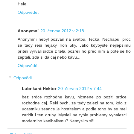
Hele.
Odpovědět
Anonymní
20. června 2012 v 2:18
Anonymní nebyl pozván na svatbu. Tečka. Nechápu, proč
se tady řeší nějaký Iron Sky. Jako kdybyste nejlepšímu
příteli vyrvali srdce z těla, pozřeli ho před ním a poté se ho
zeptali, zda si dá čaj nebo kávu...
Odpovědět
Odpovědi
Lubrikant Hektor
20. června 2012 v 7:44
bez srdce rozhodne kavu, nicmene po poziti srdce
rozhodne caj. Rekl bych, ze tedy zalezi na tom, kdo z
ucastniku seance je hostitelem a podle toho by se mel
zaridit i ten druhy. Mysleli na tyhle problemy vynalezci
moderniho kanibalismu? Nemyslim si!!