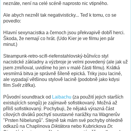
neznáte, není na celé scéně naprosto nic vtipného.
Ale abych nezněl tak negativisticky... Teď k tomu, co se
povedlo:
Hlavní sexynacistka a černoch jsou překvapivě dobří herci.
Škoda, že nemají co hrát. (Udo Kier je ve filmu jen pár
minut.)
Steampunk-retro-scifi-riefenstahlovský-bůhvíco styl
nacistické základny a výzbroje je velmi povedený (ale jak už
jsem zmiňoval, uvidíme ho jen v malé části filmu). Krátká
vesmírná bitva je správně šíleně epická. Triky jsou laciné,
ale vypadají většinou stylově lacině (podobně jako kdysi
film
Svět zítřka
).
Původní soundtrack od
Laibachu
(za použití jejich starších
existujících songů) je zajímavě sofistikovaný. Možná až
příliš sofistikovaný. Pochybuji, že nějaká výrazná část
cílových diváků pochytí soustavné narážky na Wagnerův
"Prsten Nibelungů". Stejně tak mám své pochyby ohledně
odkazů na Chaplinova
Diktátora
nebo Kubrickova
Dr.