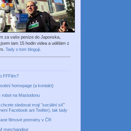
em za vaše peníze do Japonska,
l jsem tam 15 hodin videa a udělám z
ilm.
Tady o tom bloguji.
to FFFilm?
sobní homepage (a kontakt)
 robot na Mastodonu
chcete sledovat moji "sociální síť"
 není Facebook ani Twitter), tak tady
ané filmové premiéry v ČR
M merchandise