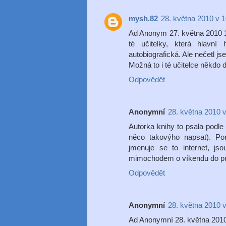
mysh.82
28. května 2010 v 1
Ad Anonym 27. května 2010 17
té učitelky, která hlavn
autobiografická. Ale nečetl js
Možná to i té učitelce někdo dě
Odpovědět
Anonymní
28. května 2010 v
Autorka knihy to psala podle p
něco takovýho napsat). Por
jmenuje se to internet, js
mimochodem o víkendu do prde
Odpovědět
Anonymní
28. května 2010 
Ad Anonymní 28. května 2010