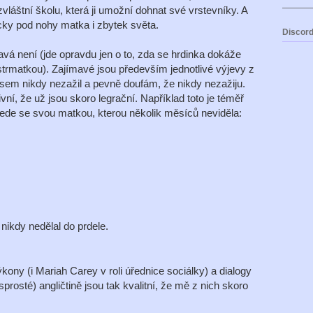
vláštní školu, která ji umožní dohnat své vrstevníky. A
lacky pod nohy matka i zbytek světa.
Discord
ímavá není (jde opravdu jen o to, zda se hrdinka dokáže
trmatkou). Zajímavé jsou především jednotlivé výjevy z
 jsem nikdy nezažil a pevně doufám, že nikdy nezažiju.
vní, že už jsou skoro legrační. Například toto je téměř
vede se svou matkou, kterou několik měsíců neviděla:
 nikdy nedělal do prdele.
kony (i Mariah Carey v roli úřednice sociálky) a dialogy
rosté) angličtině jsou tak kvalitní, že mě z nich skoro