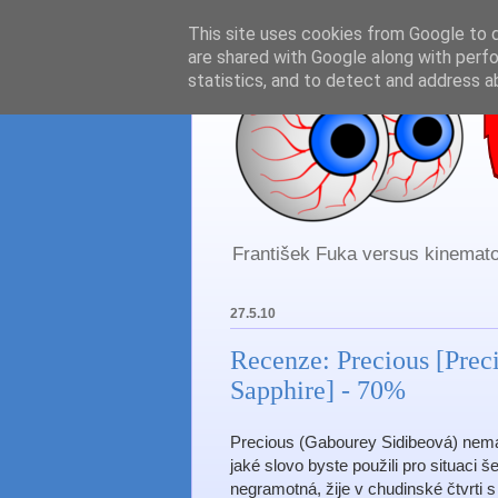
This site uses cookies from Google to de
are shared with Google along with perfo
statistics, and to detect and address a
František Fuka versus kinematog
27.5.10
Recenze: Precious [Prec
Sapphire] - 70%
Precious (Gabourey Sidibeová) nemá ú
jaké slovo byste použili pro situaci še
negramotná, žije v chudinské čtvrti 