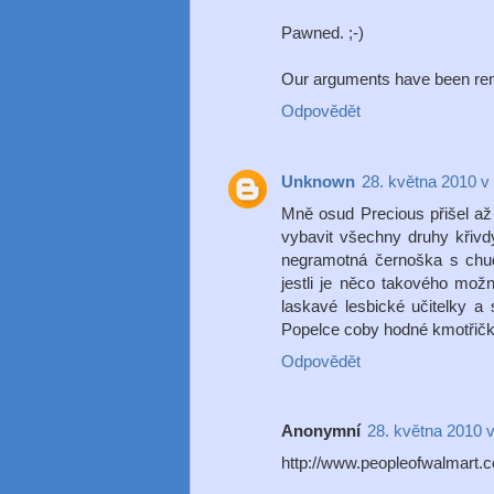
Pawned. ;-)
Our arguments have been rend
Odpovědět
Unknown
28. května 2010 v
Mně osud Precious přišel až 
vybavit všechny druhy křivd
negramotná černoška s chudi
jestli je něco takového mo
laskavé lesbické učitelky a
Popelce coby hodné kmotřičky 
Odpovědět
Anonymní
28. května 2010 
http://www.peopleofwalmart.