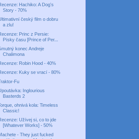
Recenze: Hachiko: A Dog's
Story - 70%
ltimativní český film o dobru
a zlu!
Recenze: Princ z Persie:
Písky času [Prince of Per...
Smutný konec Andreje
Chalimona
Recenze: Robin Hood - 40%
Recenze: Kuky se vrací - 80%
Traktor-Fu
Upoutávka: Inglourious
Basterds 2
Torque, ohnivá kola: Timeless
Classic!
ecenze: Užívej si, co to jde
[Whatever Works] - 50%
Machete - They just fucked