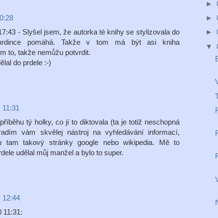
►
►
0:28
►
:43 - Slyšel jsem, že autorka té knihy se stylizovala do
í hrdince pomáhá. Takže v tom má být asi kniha
▼
em to, takže nemůžu potvrdit.
lal do prdele :-)
 11:31
říběhu tý holky, co jí to diktovala (ta je totiž neschopná
adím vám skvělej nástroj na vyhledávání informací,
ou tam takový stránky google nebo wikipedia. Mě to
le udělal můj manžel a bylo to super.
V
v 12:44
 11:31: