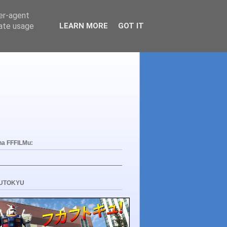
ser-agent
rate usage
LEARN MORE
GOT IT
na FFFILMu:
UTOKYU