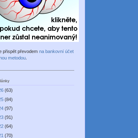
e přispět převodem
na bankovní účet
inou metodou
.
články
26
(63)
25
(84)
24
(97)
23
(91)
22
(64)
21
(70)