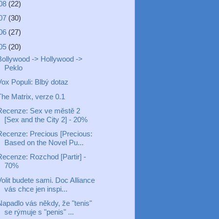
08
(22)
07
(30)
06
(27)
05
(20)
Bollywood -> Hollywood ->
Peklo
Vox Populi: Blbý dotaz
The Matrix, verze 0.1
Recenze: Sex ve městě 2
[Sex and the City 2] - 20%
Recenze: Precious [Precious:
Based on the Novel Pu...
Recenze: Rozchod [Partir] -
70%
olit budete sami. Doc Alliance
vás chce jen inspi...
Napadlo vás někdy, že "tenis"
se rýmuje s "penis" ...