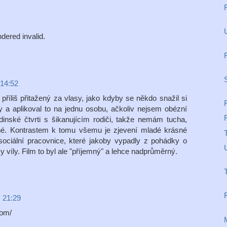
U
ered invalid.
 14:52
příliš přitažený za vlasy, jako kdyby se někdo snažil si
y a aplikoval to na jednu osobu, ačkoliv nejsem obézní
nské čtvrti s šikanujícím rodiči, takže nemám tucha,
žné. Kontrastem k tomu všemu je zjevení mladé krásné
 sociální pracovnice, které jakoby vypadly z pohádky o
víly. Film to byl ale "příjemný" a lehce nadprůměrný.
R
v 21:29
com/