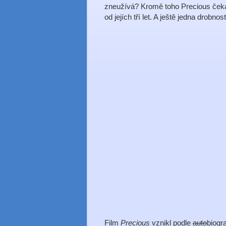
zneužívá? Kromě toho Precious ček
od jejích tří let. A ještě jedna drobnos
Film
Precious
vznikl podle
auto
biogr