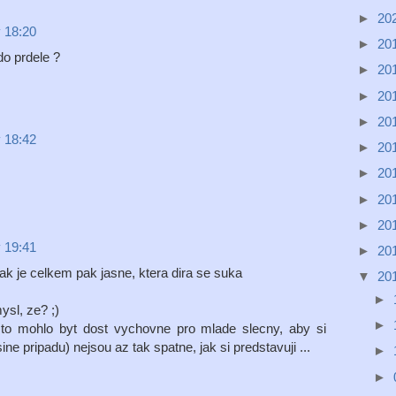
►
20
v 18:20
►
20
 do prdele ?
►
20
►
20
►
20
v 18:42
►
20
►
20
►
20
►
20
v 19:41
►
20
tak je celkem pak jasne, ktera dira se suka
▼
20
►
ysl, ze? ;)
►
 to mohlo byt dost vychovne pro mlade slecny, aby si
ne pripadu) nejsou az tak spatne, jak si predstavuji ...
►
►