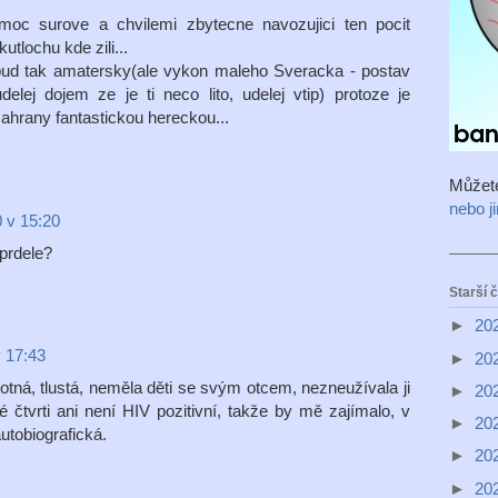
oc surove a chvilemi zbytecne navozujici ten pocit
utlochu kde zili...
bud tak amatersky(ale vykon maleho Sveracka - postav
udelej dojem ze je ti neco lito, udelej vtip) protoze je
hrany fantastickou hereckou...
Můžet
nebo j
 v 15:20
 prdele?
Starší 
►
20
v 17:43
►
20
tná, tlustá, neměla děti se svým otcem, nezneužívala ji
►
20
é čtvrti ani není HIV pozitivní, takže by mě zajímalo, v
►
20
utobiografická.
►
20
►
20