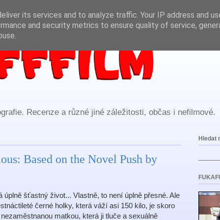
liver its services and to analyze traffic. Your IP address and u
rmance and security metrics to ensure quality of service, gene
buse.
rafie. Recenze a různé jiné záležitosti, občas i nefilmové.
Hledat 
ious: Based on the Novel Push by
FUKAF
plně šťastný život... Vlastně, to není úplně přesné. Ale
stnáctileté černé holky, která váží asi 150 kilo, je skoro
s nezaměstnanou matkou, která ji tluče a sexuálně