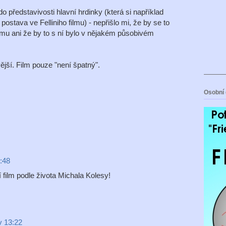
o představivosti hlavní hrdinky (která si například
ostava ve Felliniho filmu) - nepřišlo mi, že by se to
 filmu ani že by to s ní bylo v nějakém působivém
jší. Film pouze "není špatný".
Osobní 
:48
 film podle života Michala Kolesy!
v 13:22