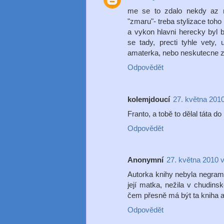
me se to zdalo nekdy az m
"zmaru"- treba stylizace toho k
a vykon hlavni herecky byl 
se tady, precti tyhle vety, 
amaterka, nebo neskutecne za
Odpovědět
kolemjdoucí
27. května 2010
Franto, a tobě to dělal táta do
Odpovědět
Anonymní
27. května 2010 
Autorka knihy nebyla negramo
její matka, nežila v chudinsk
čem přesně má být ta kniha a
Odpovědět