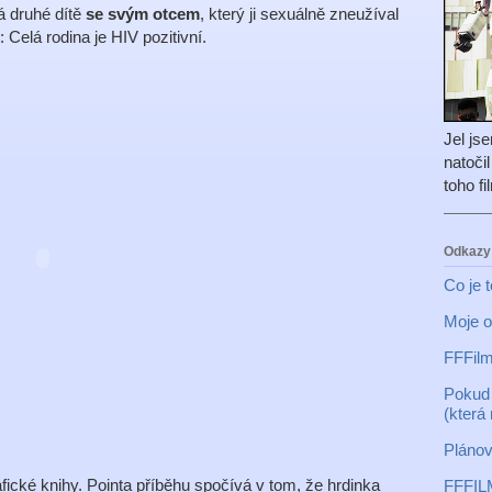
á druhé dítě
se svým otcem
, který ji sexuálně zneužíval
t: Celá rodina je HIV pozitivní.
Jel js
natoči
toho f
Odkazy
Co je 
Moje o
FFFilm
Pokud 
(která
Plánov
afické knihy. Pointa příběhu spočívá v tom, že hrdinka
FFFIL