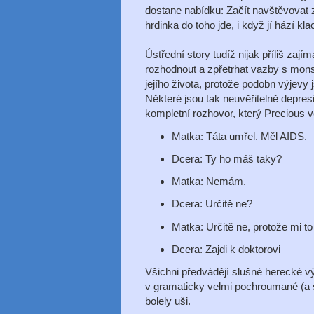
dostane nabídku: Začít navštěvovat z
hrdinka do toho jde, i když jí hází k
Ústřední story tudíž nijak příliš zaj
rozhodnout a zpřetrhat vazby s mons
jejího života, protože podobn výjevy
Některé jsou tak neuvěřitelně depresi
kompletní rozhovor, který Precious 
Matka: Táta umřel. Měl AIDS.
Dcera: Ty ho máš taky?
Matka: Nemám.
Dcera: Určitě ne?
Matka: Určitě ne, protože mi to
Dcera: Zajdi k doktorovi
Všichni předvádějí slušné herecké vý
v gramaticky velmi pochroumané (a sp
bolely uši.