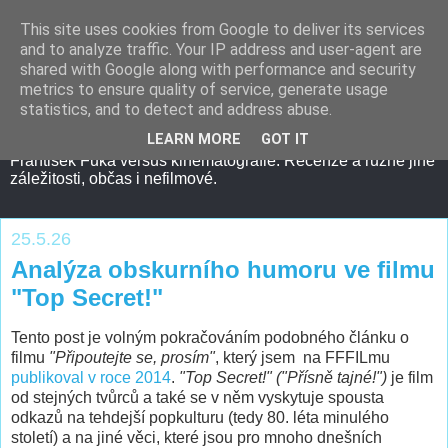
This site uses cookies from Google to deliver its services
and to analyze traffic. Your IP address and user-agent are
shared with Google along with performance and security
metrics to ensure quality of service, generate usage
statistics, and to detect and address abuse.
LEARN MORE
GOT IT
František Fuka versus kinematografie. Recenze a různé jiné
záležitosti, občas i nefilmové.
25.5.26
Analýza obskurního humoru ve filmu
"Top Secret!"
Tento post je volným pokračováním podobného článku o
filmu
"Připoutejte se, prosím"
, který jsem na FFFILmu
publikoval v roce 2014
.
"Top Secret!" ("Přísně tajné!")
je film
od stejných tvůrců a také se v něm vyskytuje spousta
odkazů na tehdejší popkulturu (tedy 80. léta minulého
století) a na jiné věci, které jsou pro mnoho dnešních