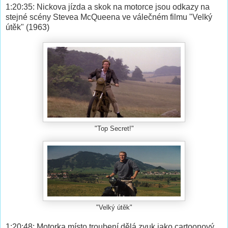
1:20:35: Nickova jízda a skok na motorce jsou odkazy na
stejné scény Stevea McQueena ve válečném filmu "Velký
útěk" (1963)
"Top Secret!"
"Velký útěk"
1:20:48: Motorka místo troubení dělá zvuk jako cartoonový