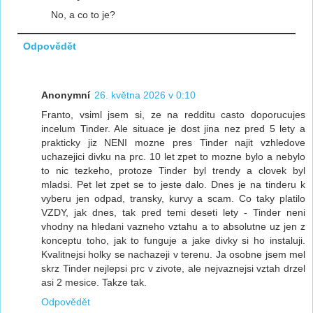
No, a co to je?
Odpovědět
Anonymní
26. května 2026 v 0:10
Franto, vsiml jsem si, ze na redditu casto doporucujes
incelum Tinder. Ale situace je dost jina nez pred 5 lety a
prakticky jiz NENI mozne pres Tinder najit vzhledove
uchazejici divku na prc. 10 let zpet to mozne bylo a nebylo
to nic tezkeho, protoze Tinder byl trendy a clovek byl
mladsi. Pet let zpet se to jeste dalo. Dnes je na tinderu k
vyberu jen odpad, transky, kurvy a scam. Co taky platilo
VZDY, jak dnes, tak pred temi deseti lety - Tinder neni
vhodny na hledani vazneho vztahu a to absolutne uz jen z
konceptu toho, jak to funguje a jake divky si ho instaluji.
Kvalitnejsi holky se nachazeji v terenu. Ja osobne jsem mel
skrz Tinder nejlepsi prc v zivote, ale nejvaznejsi vztah drzel
asi 2 mesice. Takze tak.
Odpovědět