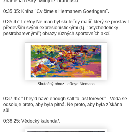
znamená česky "Miluji tě, drahoušku".
0:35:35: Kniha "Cvičíme s Hermanem Goeringem".
0:35:47: LeRoy Neiman byl skutečný malíř, který se proslavil
především svými expresionistickými (t.j. "psychedelicky
pestrobarevnými") obrazy různých sportovních akcí.
Skutečný obraz LeRoye Niemana
0:37:45: "They'd have enough salt to last forever." - Voda se
odsoluje proto, aby byla pitná. Ne proto, aby byla získána
sůl.
0:38:25: Vědecký kalendář.