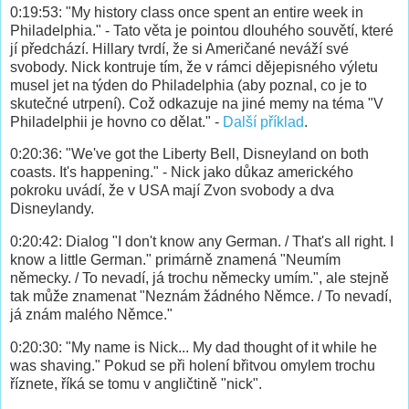
0:19:53: "My history class once spent an entire week in
Philadelphia." - Tato věta je pointou dlouhého souvětí, které
jí předchází. Hillary tvrdí, že si Američané neváží své
svobody. Nick kontruje tím, že v rámci dějepisného výletu
musel jet na týden do Philadelphia (aby poznal, co je to
skutečné utrpení). Což odkazuje na jiné memy na téma "V
Philadelphii je hovno co dělat." -
Další příklad
.
0:20:36: "We've got the Liberty Bell, Disneyland on both
coasts. It's happening." - Nick jako důkaz amerického
pokroku uvádí, že v USA mají Zvon svobody a dva
Disneylandy.
0:20:42: Dialog "I don't know any German. / That's all right. I
know a little German." primárně znamená "Neumím
německy. / To nevadí, já trochu německy umím.", ale stejně
tak může znamenat "Neznám žádného Němce. / To nevadí,
já znám malého Němce."
0:20:30: "My name is Nick... My dad thought of it while he
was shaving." Pokud se při holení břitvou omylem trochu
říznete, říká se tomu v angličtině "nick".