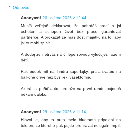
Odpovědi
Anonymní
26. května 2026 v 12:44
Musíš veřejně deklarovat, že pohrdáš prací a jsi
ochoten a schopen život bez práce garantovat
partnerce. A prokázat že máš dost majetku na to, aby
jsi to mohl splnit.
A dodej že netrváš na či lépe rovnou vylučuješ rození
dětí.
Pak budeš mít na Tindru superlajky, prc a svatbu na
balkóně dříve než bys řekl vasektomie.
Akorát si pořiď auto, protože na první rande pojedeš
někam daleko.
Anonymní
29. května 2026 v 11:14
Hlavni je, aby to auto melo bluetooth pripojeni na
telefon, ze ktereho pak pujde prehravat nelegalni mp3.