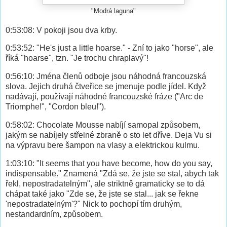
"Modrá laguna"
0:53:08: V pokoji jsou dva krby.
0:53:52: "He's just a little hoarse." - Zní to jako "horse", ale
říká "hoarse", tzn. "Je trochu chraplavý"!
0:56:10: Jména členů odboje jsou náhodná francouzská
slova. Jejich druhá čtveřice se jmenuje podle jídel. Když
nadávají, používají náhodné francouzské fráze ("Arc de
Triomphe!", "Cordon bleu!").
0:58:02: Chocolate Mousse nabíjí samopal způsobem,
jakým se nabíjely střelné zbraně o sto let dříve. Deja Vu si
na výpravu bere šampon na vlasy a elektrickou kulmu.
1:03:10: "It seems that you have become, how do you say,
indispensable." Znamená "Zdá se, že jste se stal, abych tak
řekl, nepostradatelným", ale striktně gramaticky se to dá
chápat také jako "Zde se, že jste se stal... jak se řekne
'nepostradatelným'?" Nick to pochopí tím druhým,
nestandardním, způsobem.