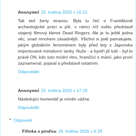
Anonymní
25. května 2026 v 16:21
Tak teď žerty stranou. Byla tu řeč o Františkově
archeologické práci a píli, v rámci níž světu představil
utajený filmový klenot Dead Ringers. Ale je tu ještě jedna
věc, snad mnohem zásadnější. Všichni si jistě pamatujete,
jakým globálním fenoménem byly před lety z Japonska
importované miniaturní tanky. Nuže - a bystří již tuší - byl to
právě ON, kdo tuto módní vlnu, hraničící s mánií, jako první
zaznamenal, popsal a představil ostatním.
Odpovědět
Anonymní
25. května 2026 v 17:29
Následující komentář je míněn vážne.
Odpovědět
Odpovědi
Fifinka s pinďou
26. května 2026 v 6:28