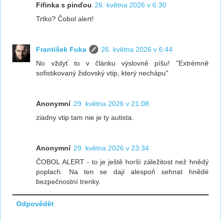
Fifinka s pinďou
26. května 2026 v 6:30
Trtko? Čobol alert!
František Fuka
26. května 2026 v 6:44
No vždyť to v článku výslovně píšu! "Extrémně
sofistikovaný židovský vtip, který nechápu"
Anonymní
29. května 2026 v 21:08
ziadny vtip tam nie je ty autista.
Anonymní
29. května 2026 v 23:34
ČOBOL ALERT - to je ještě horší záležitost než hnědý
poplach. Na ten se dají alespoň sehnat hnědé
bezpečnostní trenky.
Odpovědět