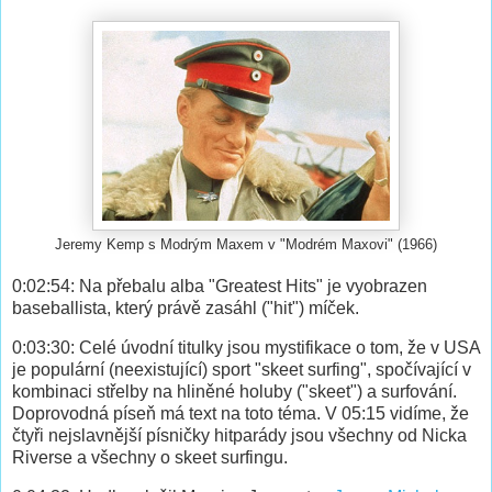
Jeremy Kemp s Modrým Maxem v "Modrém Maxovi" (1966)
0:02:54: Na přebalu alba "Greatest Hits" je vyobrazen
baseballista, který právě zasáhl ("hit") míček.
0:03:30: Celé úvodní titulky jsou mystifikace o tom, že v USA
je populární (neexistující) sport "skeet surfing", spočívající v
kombinaci střelby na hliněné holuby ("skeet") a surfování.
Doprovodná píseň má text na toto téma. V 05:15 vidíme, že
čtyři nejslavnější písničky hitparády jsou všechny od Nicka
Riverse a všechny o skeet surfingu.