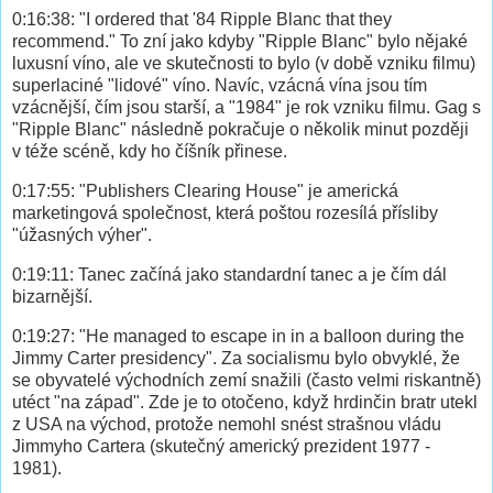
0:16:38: "I ordered that '84 Ripple Blanc that they
recommend." To zní jako kdyby "Ripple Blanc" bylo nějaké
luxusní víno, ale ve skutečnosti to bylo (v době vzniku filmu)
superlaciné "lidové" víno. Navíc, vzácná vína jsou tím
vzácnější, čím jsou starší, a "1984" je rok vzniku filmu. Gag s
"Ripple Blanc" následně pokračuje o několik minut později
v téže scéně, kdy ho číšník přinese.
0:17:55: "Publishers Clearing House" je americká
marketingová společnost, která poštou rozesílá přísliby
"úžasných výher".
0:19:11: Tanec začíná jako standardní tanec a je čím dál
bizarnější.
0:19:27: "He managed to escape in in a balloon during the
Jimmy Carter presidency". Za socialismu bylo obvyklé, že
se obyvatelé východních zemí snažili (často velmi riskantně)
utéct "na západ". Zde je to otočeno, když hrdinčin bratr utekl
z USA na východ, protože nemohl snést strašnou vládu
Jimmyho Cartera (skutečný americký prezident 1977 -
1981).