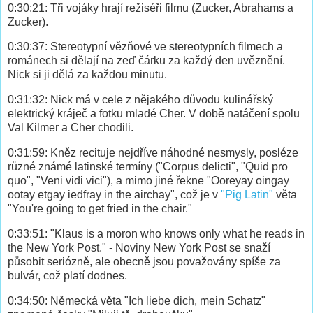
0:30:21: Tři vojáky hrají režiséři filmu (Zucker, Abrahams a
Zucker).
0:30:37: Stereotypní vězňové ve stereotypních filmech a
románech si dělají na zeď čárku za každý den uvěznění.
Nick si ji dělá za každou minutu.
0:31:32: Nick má v cele z nějakého důvodu kulinářský
elektrický kráječ a fotku mladé Cher. V době natáčení spolu
Val Kilmer a Cher chodili.
0:31:59: Kněz recituje nejdříve náhodné nesmysly, posléze
různé známé latinské termíny ("Corpus delicti", "Quid pro
quo", "Veni vidi vici"), a mimo jiné řekne "Ooreyay oingay
ootay etgay iedfray in the airchay", což je v
"Pig Latin"
věta
"You're going to get fried in the chair."
0:33:51: "Klaus is a moron who knows only what he reads in
the New York Post." - Noviny New York Post se snaží
působit seriózně, ale obecně jsou považovány spíše za
bulvár, což platí dodnes.
0:34:50: Německá věta "Ich liebe dich, mein Schatz"