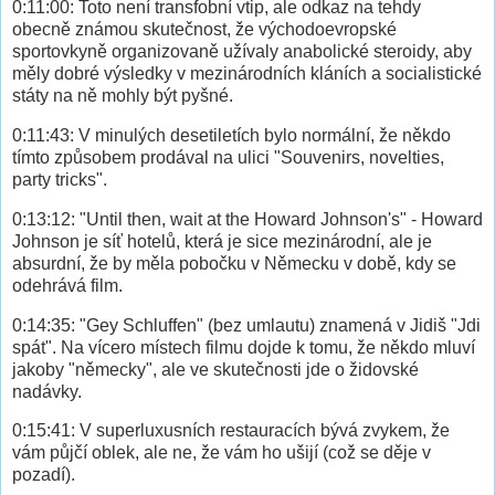
0:11:00: Toto není transfobní vtip, ale odkaz na tehdy
obecně známou skutečnost, že východoevropské
sportovkyně organizovaně užívaly anabolické steroidy, aby
měly dobré výsledky v mezinárodních kláních a socialistické
státy na ně mohly být pyšné.
0:11:43: V minulých desetiletích bylo normální, že někdo
tímto způsobem prodával na ulici "Souvenirs, novelties,
party tricks".
0:13:12: "Until then, wait at the Howard Johnson's" - Howard
Johnson je síť hotelů, která je sice mezinárodní, ale je
absurdní, že by měla pobočku v Německu v době, kdy se
odehrává film.
0:14:35: "Gey Schluffen" (bez umlautu) znamená v Jidiš "Jdi
spát". Na vícero místech filmu dojde k tomu, že někdo mluví
jakoby "německy", ale ve skutečnosti jde o židovské
nadávky.
0:15:41: V superluxusních restauracích bývá zvykem, že
vám půjčí oblek, ale ne, že vám ho ušijí (což se děje v
pozadí).