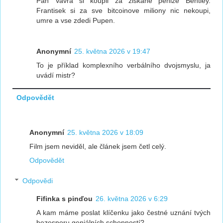
Pan Vavra si koupil za ziskane penize Bentley.
Frantisek si za sve bitcoinove miliony nic nekoupi,
umre a vse zdedi Pupen.
Anonymní
25. května 2026 v 19:47
To je příklad komplexního verbálního dvojsmyslu, ja
uvádí mistr?
Odpovědět
Anonymní
25. května 2026 v 18:09
Film jsem neviděl, ale článek jsem četl celý.
Odpovědět
Odpovědi
Fifinka s pinďou
26. května 2026 v 6:29
A kam máme poslat klíčenku jako čestné uznání tvých
bezesporu geniálních schopností?