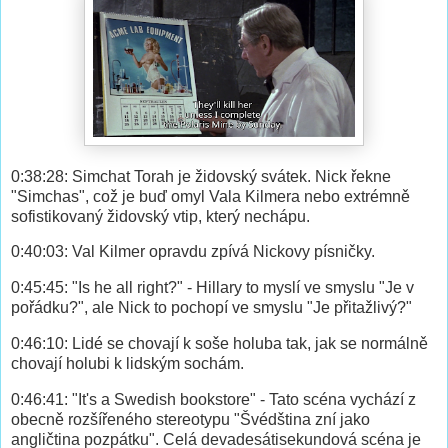
0:38:28: Simchat Torah je židovský svátek. Nick řekne
"Simchas", což je buď omyl Vala Kilmera nebo extrémně
sofistikovaný židovský vtip, který nechápu.
0:40:03: Val Kilmer opravdu zpívá Nickovy písničky.
0:45:45: "Is he all right?" - Hillary to myslí ve smyslu "Je v
pořádku?", ale Nick to pochopí ve smyslu "Je přitažlivý?"
0:46:10: Lidé se chovají k soše holuba tak, jak se normálně
chovají holubi k lidským sochám.
0:46:41: "It's a Swedish bookstore" - Tato scéna vychází z
obecně rozšířeného stereotypu "Švédština zní jako
angličtina pozpátku". Celá devadesátisekundová scéna je