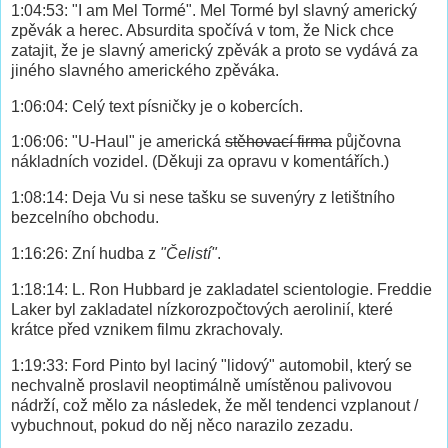
1:04:53: "I am Mel Tormé". Mel Tormé byl slavný americký
zpěvák a herec. Absurdita spočívá v tom, že Nick chce
zatajit, že je slavný americký zpěvák a proto se vydává za
jiného slavného amerického zpěváka.
1:06:04: Celý text písničky je o kobercích.
1:06:06: "U-Haul" je americká
stěhovací firma
půjčovna
nákladních vozidel. (Děkuji za opravu v komentářích.)
1:08:14: Deja Vu si nese tašku se suvenýry z letištního
bezcelního obchodu.
1:16:26: Zní hudba z
"Čelistí"
.
1:18:14: L. Ron Hubbard je zakladatel scientologie. Freddie
Laker byl zakladatel nízkorozpočtových aerolinií, které
krátce před vznikem filmu zkrachovaly.
1:19:33: Ford Pinto byl laciný "lidový" automobil, který se
nechvalně proslavil neoptimálně umístěnou palivovou
nádrží, což mělo za následek, že měl tendenci vzplanout /
vybuchnout, pokud do něj něco narazilo zezadu.