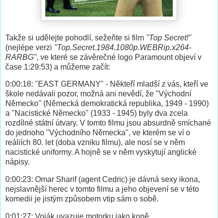
Takže si udělejte pohodlí, sežeňte si film
"Top Secret!"
(nejlépe verzi
"Top.Secret.1984.1080p.WEBRip.x264-
RARBG"
, ve které se závěrečné logo Paramount objeví v
čase
1:29:53) a můžeme začít:
0:00:18: "EAST GERMANY" - Někteří mladší z vás, kteří ve
škole nedávali pozor, možná ani nevědí, že "Východní
Německo" (Německá demokratická republika, 1949 - 1990)
a "Nacistické Německo" (1933 - 1945) byly dva zcela
rozdílné státní útvary. V tomto filmu jsou absurdně smíchané
do jednoho "Východního Německa", ve kterém se ví o
reáliích 80. let (doba vzniku filmu), ale nosí se v něm
nacistické uniformy. A hojně se v něm vyskytují anglické
nápisy.
0:00:23: Omar Sharif (agent Cedric) je dávná sexy ikona,
nejslavnější herec v tomto filmu a jeho objevení se v této
komedii je jistým způsobem vtip sám o sobě.
0:01:27: Voják uvazuje motorku jako koně.