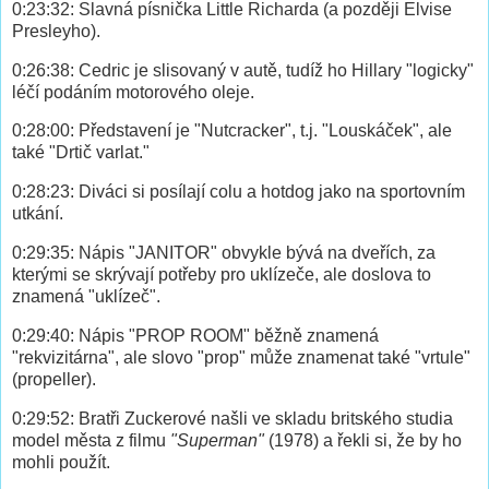
0:23:32: Slavná písnička Little Richarda (a později Elvise
Presleyho).
0:26:38: Cedric je slisovaný v autě, tudíž ho Hillary "logicky"
léčí podáním motorového oleje.
0:28:00: Představení je "Nutcracker", t.j. "Louskáček", ale
také "Drtič varlat."
0:28:23: Diváci si posílají colu a hotdog jako na sportovním
utkání.
0:29:35: Nápis "JANITOR" obvykle bývá na dveřích, za
kterými se skrývají potřeby pro uklízeče, ale doslova to
znamená "uklízeč".
0:29:40: Nápis "PROP ROOM" běžně znamená
"rekvizitárna", ale slovo "prop" může znamenat také "vrtule"
(propeller).
0:29:52: Bratři Zuckerové našli ve skladu britského studia
model města z filmu
"Superman"
(1978) a řekli si, že by ho
mohli použít.