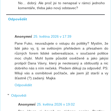
No... dobrý. Ale proč jsi to nenapsal v rámci jednoho
komentáře, třeba jako nový odstavec?
Odpovědět
Anonymní
25. května 2026 v 17:39
Pane Fuko, neuvažujete o vstupu do politiky? Myslím, že
lidé jako vy, tj. se světovým přehledem a přesahem do
různých forem lidské seberealizace, v současné politice
moc chybí. Mohl byste působit osvěženě a jako jakýsi
protipól Dana Vávry, který je neotesaný a obtloustlý a nic
dobrého nás s ním nečeká. Předem děkuji za odpověď. PS:
Miluji vás a osmibitové počítače, ale jsem již starší a vy
šťastně (?) zadaný. Majka
Odpovědět
Odpovědi
Anonymní
25. května 2026 v 19:02