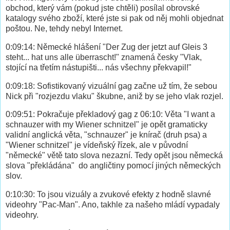
obchod, který vám (pokud jste chtěli) posílal obrovské
katalogy svého zboží, které jste si pak od něj mohli objednat
poštou. Ne, tehdy nebyl Internet.
0:09:14: Německé hlášení "Der Zug der jetzt auf Gleis 3
steht... hat uns alle überrascht!" znamená česky "Vlak,
stojící na třetím nástupišti... nás všechny překvapil!"
0:09:18: Sofistikovaný vizuální gag začne už tím, že sebou
Nick při "rozjezdu vlaku" škubne, aniž by se jeho vlak rozjel.
0:09:51: Pokračuje překladový gag z 06:10: Věta "I want a
schnauzer with my Wiener schnitzel" je opět gramaticky
validní anglická věta, "schnauzer" je knírač (druh psa) a
"Wiener schnitzel" je vídeňský řízek, ale v původní
"německé" větě tato slova nezazní. Tedy opět jsou německá
slova "překládána" do angličtiny pomocí jiných německých
slov.
0:10:30: To jsou vizuály a zvukové efekty z hodně slavné
videohry "Pac-Man". Ano, takhle za našeho mládí vypadaly
videohry.