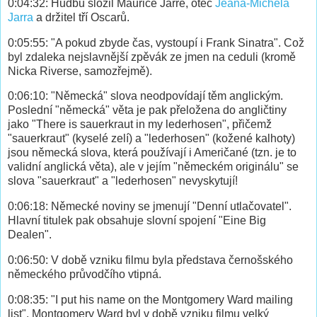
0:04:32: Hudbu složil Maurice Jarre, otec
Jeana-Michela
Jarra
a držitel tří Oscarů.
0:05:55: "A pokud zbyde čas, vystoupí i Frank Sinatra". Což
byl zdaleka nejslavnější zpěvák ze jmen na ceduli (kromě
Nicka Riverse, samozřejmě).
0:06:10: "Německá" slova neodpovídají těm anglickým.
Poslední "německá" věta je pak přeložena do angličtiny
jako "There is sauerkraut in my lederhosen", přičemž
"sauerkraut" (kyselé zelí) a "lederhosen" (kožené kalhoty)
jsou německá slova, která používají i Američané (tzn. je to
validní anglická věta), ale v jejím "německém originálu" se
slova "sauerkraut" a "lederhosen" nevyskytují!
0:06:18: Německé noviny se jmenují "Denní utlačovatel".
Hlavní titulek pak obsahuje slovní spojení "Eine Big
Dealen".
0:06:50: V době vzniku filmu byla představa černošského
německého průvodčího vtipná.
0:08:35: "I put his name on the Montgomery Ward mailing
list". Montgomery Ward byl v době vzniku filmu velký