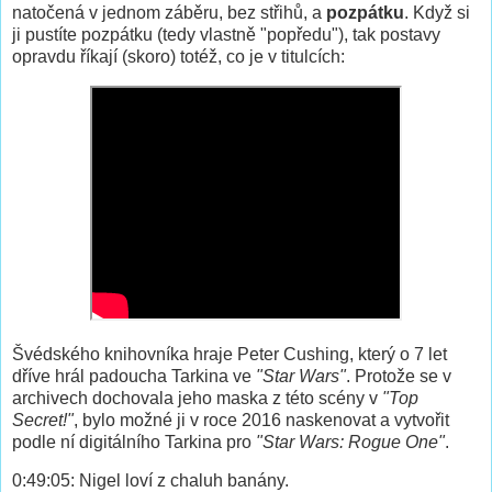
natočená v jednom záběru, bez střihů, a
pozpátku
. Když si
ji pustíte pozpátku (tedy vlastně "popředu"), tak postavy
opravdu říkají (skoro) totéž, co je v titulcích:
Švédského knihovníka hraje Peter Cushing, který o 7 let
dříve hrál padoucha Tarkina ve
"Star Wars"
. Protože se v
archivech dochovala jeho maska z této scény v
"Top
Secret!"
, bylo možné ji v roce 2016 naskenovat a vytvořit
podle ní digitálního Tarkina pro
"Star Wars: Rogue One"
.
0:49:05: Nigel loví z chaluh banány.