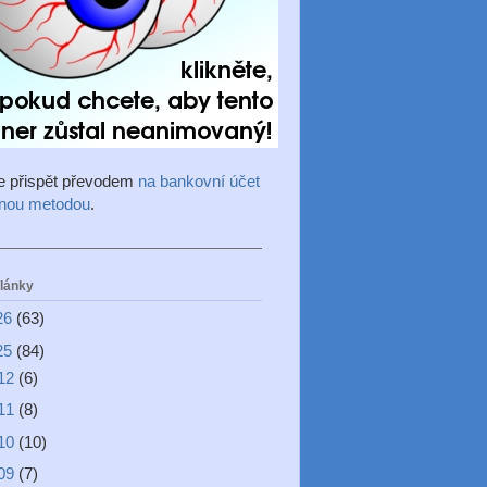
e přispět převodem
na bankovní účet
inou metodou
.
články
26
(63)
25
(84)
12
(6)
11
(8)
10
(10)
09
(7)