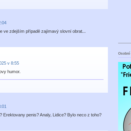
2:04
je ve zdejším případě zajímavý slovní obrat...
Osobní 
2025 v 8:55
kovy humor.
3:01
 Erektovany penis? Analy, Lidice? Bylo neco z toho?