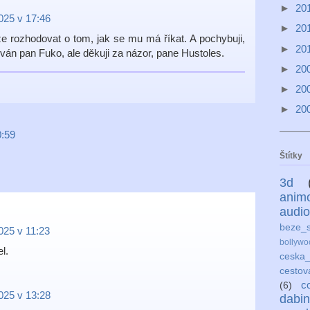
►
20
2025 v 17:46
►
20
 rozhodovat o tom, jak se mu má říkat. A pochybuji,
►
20
ován pan Fuko, ale děkuji za názor, pane Hustoles.
►
20
►
20
►
20
0:59
Štítky
3d
anim
audio
beze_s
2025 v 11:23
bollywo
el.
ceska_
cestov
c
(6)
2025 v 13:28
dabi