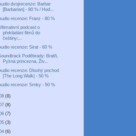
Audio dvojrecenze: Barbar
[Barbarian] - 80 % / Hod...
Audio recenze: Franz - 80 %
Ultimativní podcast o
překládání filmů do
češtiny:...
Audio recenze: Sirat - 60 %
Soundtrack Poděbrady: Bratři,
Pyšná princezna, Živ...
Audio recenze: Dlouhý pochod
[The Long Walk] - 50 %
Audio recenze: Srnky - 50 %
08
(8)
07
(8)
06
(7)
05
(3)
04
(6)