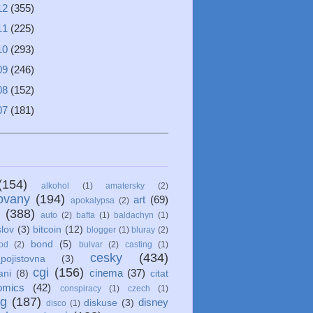
12
(355)
11
(225)
10
(293)
09
(246)
08
(152)
07
(181)
(154)
alkohol
(1)
amatersky
(2)
ovany
(194)
art
(69)
apokalypsa
(2)
(388)
auto
(2)
bafta
(1)
baldachyn
(1)
lov
(3)
bitcoin
(12)
blogger
(1)
bluray
(2)
bond
(5)
od
(2)
bulvar
(2)
casting
(1)
cesky
(434)
pojistovna
(3)
cgi
(156)
cinema
(37)
ani
(8)
citat
omics
(42)
conspiracy
(1)
czech
(1)
ng
(187)
disney
diskuse
(3)
disco
(1)