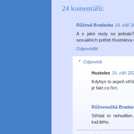
24 komentářů:
Růžová Bradavka
14. září 
A o jaké resty se jednalo
sexuálních potřeb Hustolesa 
Odpovědět
Odpovědi
Hustoles
15. září 20
Kdybys to aspoň střída
je fakt co říct.
Růžovoučká Bradav
Střídat to nehodlá
každého.