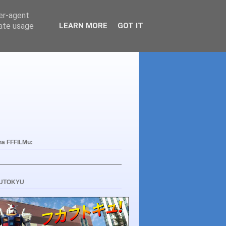
ser-agent
rate usage
LEARN MORE
GOT IT
na FFFILMu:
UTOKYU