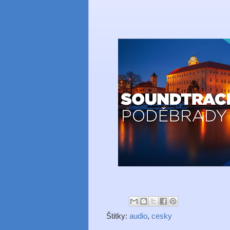
Štitky:
audio
,
cesky