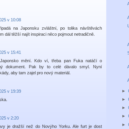
2025 v 10:08
ipadá na Japonsku zvláštní, po tolika návštěvách
m dál těžší najít inspiraci něco pojmout netradičně.
2025 v 15:41
Japonsko mění. Kdo ví, třeba pan Fuka natáčí o
ný dokument. Pak by to celé dávalo smyl. Nyní
ády, aby tam zajel pro nový materiál.
►
2025 v 19:39
►
ska.
►
►
2025 v 2:20
►
vy je dražší než do Novýho Yorku. Ale furt je dost