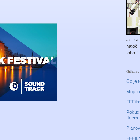
Jel js
natoči
toho f
Odkazy
Co je 
Moje o
FFFilm
Pokud 
(která
Plánov
FFFIL