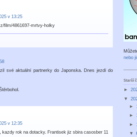
2025 v 13:25
cz/film/4861697-mrtvy-holky
Můžet
nebo j
:58
il své aktuální partnerky do Japonska. Dnes jezdí do
Starší 
►
20
Štěrbohol.
▼
20
►
►
2025 v 12:35
►
 kazdy rok na dotacky. Frantisek jiz sbira casosber 11
▼