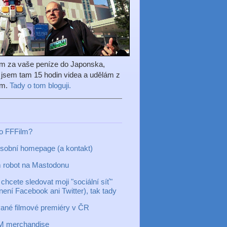
em za vaše peníze do Japonska,
l jsem tam 15 hodin videa a udělám z
ilm.
Tady o tom bloguji.
to FFFilm?
sobní homepage (a kontakt)
 robot na Mastodonu
chcete sledovat moji "sociální síť"
 není Facebook ani Twitter), tak tady
ané filmové premiéry v ČR
M merchandise