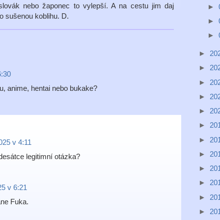
slovák nebo žaponec to vylepší. A na cestu jim daj
►
o sušenou koblihu. D.
►
►
►
20
►
20
6:30
►
20
u, anime, hentai nebo bukake?
►
20
►
20
►
20
►
20
025 v 4:11
►
20
edesátce legitimní otázka?
►
20
►
20
25 v 6:21
►
20
ane Fuka.
►
20