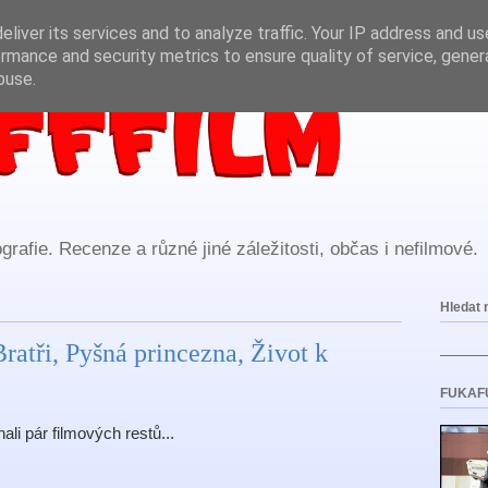
liver its services and to analyze traffic. Your IP address and u
rmance and security metrics to ensure quality of service, gene
buse.
rafie. Recenze a různé jiné záležitosti, občas i nefilmové.
Hledat 
atři, Pyšná princezna, Život k
FUKAF
ali pár filmových restů...