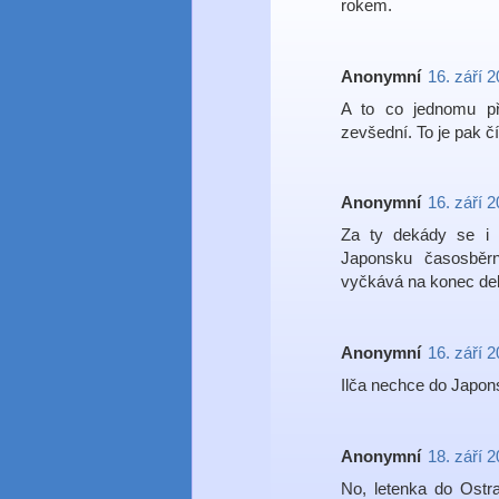
rokem.
Anonymní
16. září 
A to co jednomu př
zevšední. To je pak čí
Anonymní
16. září 
Za ty dekády se i 
Japonsku časosběr
vyčkává na konec dek
Anonymní
16. září 
Ilča nechce do Japon
Anonymní
18. září 
No, letenka do Ostra