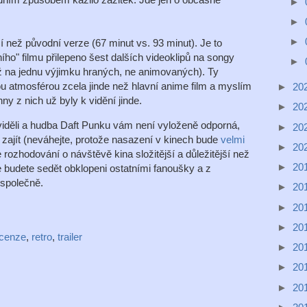
►
►
►
ší než původní verze (67 minut vs. 93 minut). Je to
ího" filmu přilepeno šest dalších videoklipů na songy
►
ž na jednu výjimku hraných, ne animovaných). Ty
u atmosférou zcela jinde než hlavní anime film a myslím
►
20
hny z nich už byly k vidění jinde.
►
20
iděli a hudba Daft Punku vám není vyloženě odporná,
►
20
 zajít (neváhejte, protože nasazení v kinech bude
velmi
►
20
 rozhodování o návštěvě kina složitější a důležitější než
►
20
e budete sedět obklopeni ostatními fanoušky a z
e společně.
►
20
►
20
►
20
ecenze
,
retro
,
trailer
►
20
►
20
►
20