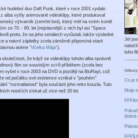
ické hudební duo Daft Punk, které v roce 2001 vydalo
z alba vyšly animované videoklipy, které produkoval
ponský výtvarník (zemřel loni), který měl na svém kontě
 ze 70. - 80. let (nejslavnější z nich byl asi "Space
ovili proto, že na jeho seriálech vyrůstali, takže výsledné
Jel js
ace a naivní zápletky zcela záměrně připomíná staré
natoči
d slavnou anime
"Včelka Mája"
).
toho f
skutečnost, že když se videoklipy tohoto alba správně
odinový film se souvislým sci-fi příběhem (zcela bez
Odkazy
Ten vyšel v roce 2003 na DVD a později na BluRayi, což
e od počátku své existence vznikal v "pouhém"
Co je 
uální "rozmatlanost" byla součástí jeho retro kouzla. Tuto
Moje o
lních nosičích získat už více než 20 let.
FFFilm
Pokud 
(která
Plánov
FFFIL