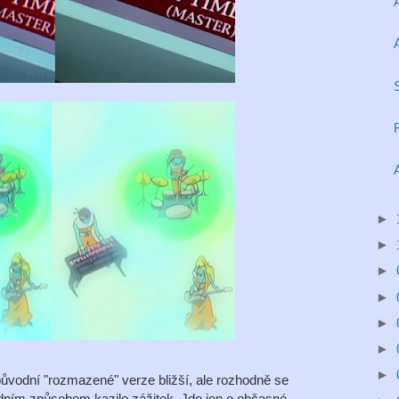
►
►
►
►
►
►
►
 původní "rozmazené" verze bližší, ale rozhodně se
dním způsobem kazilo zážitek. Jde jen o občasné