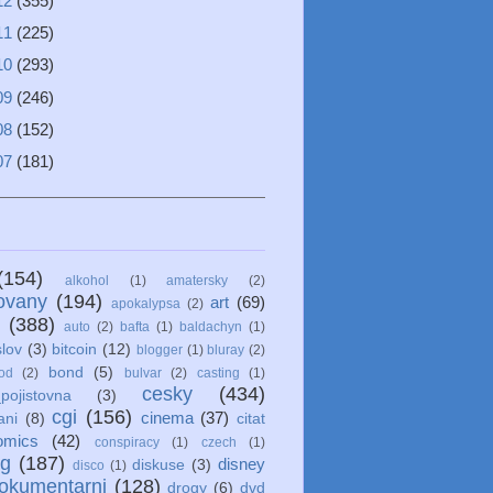
12
(355)
11
(225)
10
(293)
09
(246)
08
(152)
07
(181)
(154)
alkohol
(1)
amatersky
(2)
ovany
(194)
art
(69)
apokalypsa
(2)
(388)
auto
(2)
bafta
(1)
baldachyn
(1)
lov
(3)
bitcoin
(12)
blogger
(1)
bluray
(2)
bond
(5)
od
(2)
bulvar
(2)
casting
(1)
cesky
(434)
pojistovna
(3)
cgi
(156)
cinema
(37)
ani
(8)
citat
omics
(42)
conspiracy
(1)
czech
(1)
ng
(187)
disney
diskuse
(3)
disco
(1)
okumentarni
(128)
drogy
(6)
dvd