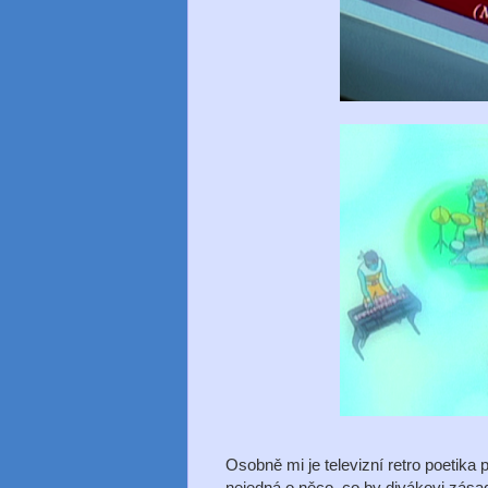
Osobně mi je televizní retro poetika
nejedná o něco, co by divákovi zása