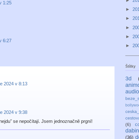
►
20
v 1:25
►
20
►
20
►
20
►
20
v 6:27
►
20
Štítky
3d
ce 2024 v 8:13
anim
audio
beze_s
bollywo
ceska_
ce 2024 v 9:38
cestov
nejdu" se nepočítají. Jsem jednoznačně prgní!
c
(6)
dabi
d
(36)