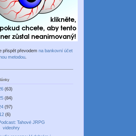
e přispět převodem
na bankovní účet
inou metodou
.
články
26
(63)
25
(84)
24
(97)
12
(6)
Podcast: Tahové JRPG
videohry