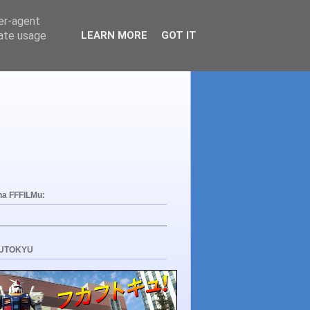
ser-agent
rate usage
LEARN MORE
GOT IT
na FFFILMu:
UTOKYU