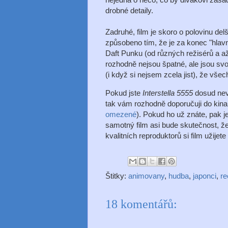
drobné detaily.
Zadruhé, film je skoro o polovinu del
způsobeno tím, že je za konec "hlavn
Daft Punku (od různých režisérů a a
rozhodně nejsou špatné, ale jsou svo
(i když si nejsem zcela jist), že všec
Pokud jste
Interstella 5555
dosud nev
tak vám rozhodně doporučuji do kina
omezené
). Pokud ho už znáte, pak je
samotný film asi bude skutečnost, ž
kvalitních reproduktorů si film užijet
Štitky:
animovany
,
hudba
,
japonci
,
r
18 komentářů: