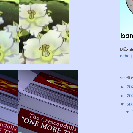
Můžet
nebo j
Starší 
►
20
►
20
▼
20
▼