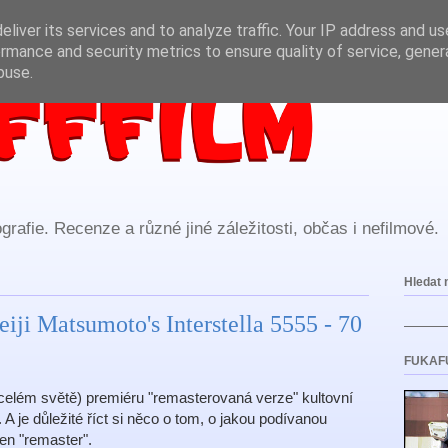
liver its services and to analyze traffic. Your IP address and u
rmance and security metrics to ensure quality of service, gene
buse.
rafie. Recenze a různé jiné záležitosti, občas i nefilmové.
Hledat 
iji Matsumoto's Interstella 5555 - 70
FUKAF
 celém světě) premiéru "remasterovaná verze" kultovní
. A je důležité říct si něco o tom, o jakou podívanou
en "remaster".