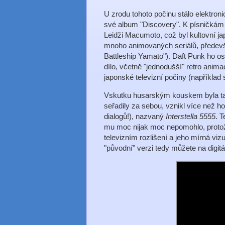
U zrodu tohoto počinu stálo elektron
své album "Discovery". K písničkám 
Leidži Macumoto, což byl kultovní ja
mnoho animovaných seriálů, především
Battleship Yamato"). Daft Punk ho osl
dílo, včetně "jednodušší" retro anim
japonské televizní počiny (napříkla
Vskutku husarským kouskem byla ta 
seřadily za sebou, vznikl více než h
dialogů!), nazvaný
Interstella 5555
. 
mu moc nijak moc nepomohlo, protož
televizním rozlišení a jeho mírná viz
"původní" verzi tedy můžete na digitá