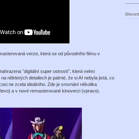
Discord
emasterovaná verze, která se od původního filmu v
ahrazena "digitální super ostrostí", která velmi
 některých detailech je patrné, že si AI nebyla jistá, co
cosi ne zcela ideálního. Zde je srovnání několika
levo) a v nové remasterované kinoverzi (vpravo).