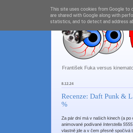
This site uses cookies from Google to de
are shared with Google along with perfo
statistics, and to detect and address a
František Fuka versus kinematog
8.12.24
Recenze: Daft Punk & Le
%
Za pár dní má v našich kinech (a po
animované podívané
Interstella 5555
vlastně jde a v čem přesně spočívá t