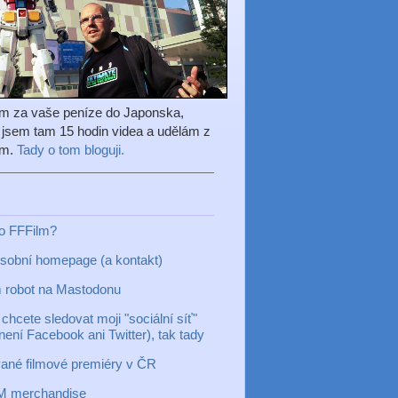
em za vaše peníze do Japonska,
l jsem tam 15 hodin videa a udělám z
ilm.
Tady o tom bloguji.
to FFFilm?
sobní homepage (a kontakt)
 robot na Mastodonu
chcete sledovat moji "sociální síť"
 není Facebook ani Twitter), tak tady
ané filmové premiéry v ČR
M merchandise