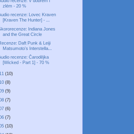
Audio recenze: V dobrém i
zlém - 20 %
Audio recenze: Lovec Kraven
[Kraven The Hunter] - ...
Skororecenze: Indiana Jones
and the Great Circle
Recenze: Daft Punk & Leiji
Matsumoto's Interstella...
Audio recenze: Čarodějka
[Wicked - Part 1] - 70 %
11
(10)
10
(8)
09
(9)
08
(7)
07
(6)
06
(7)
05
(10)