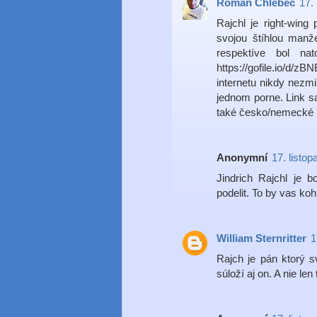
Roman Chlebec
17.
Rajchl je right-wing 
svojou štíhlou manž
respektíve bol nat
https://gofile.io/d/z
internetu nikdy nezm
jednom porne. Link sa 
také česko/nemecké re
Anonymní
17. listo
Jindrich Rajchl je 
podelit. To by vas koh
William Sternritter
1
Rajch je pán ktorý s
súloží aj on. A nie len 