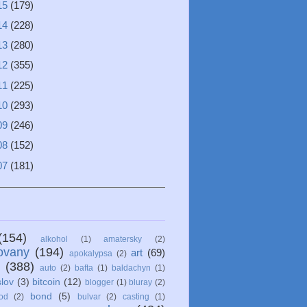
15
(179)
14
(228)
13
(280)
12
(355)
11
(225)
10
(293)
09
(246)
08
(152)
07
(181)
(154)
alkohol
(1)
amatersky
(2)
ovany
(194)
art
(69)
apokalypsa
(2)
(388)
auto
(2)
bafta
(1)
baldachyn
(1)
lov
(3)
bitcoin
(12)
blogger
(1)
bluray
(2)
bond
(5)
od
(2)
bulvar
(2)
casting
(1)