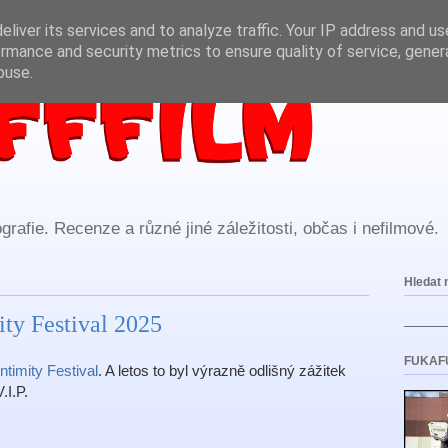
liver its services and to analyze traffic. Your IP address and u
rmance and security metrics to ensure quality of service, gene
buse.
rafie. Recenze a různé jiné záležitosti, občas i nefilmové.
Hledat 
ity Festival 2025
FUKAF
Intimity Festival
. A letos to byl výrazně odlišný zážitek
.I.P.