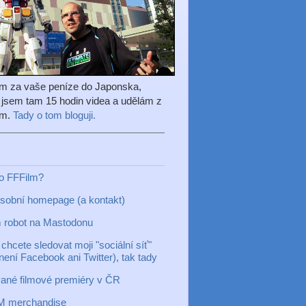
em za vaše peníze do Japonska,
l jsem tam 15 hodin videa a udělám z
ilm.
Tady o tom bloguji.
to FFFilm?
sobní homepage (a kontakt)
 robot na Mastodonu
chcete sledovat moji "sociální síť"
 není Facebook ani Twitter), tak tady
ané filmové premiéry v ČR
M merchandise