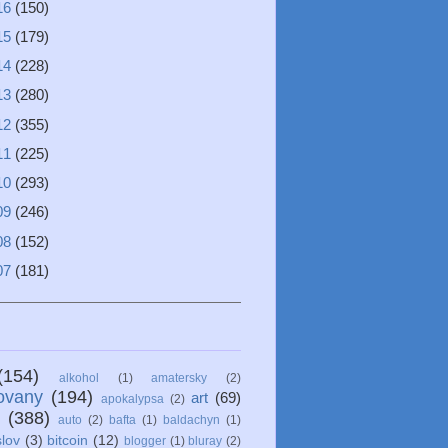
16
(150)
15
(179)
14
(228)
13
(280)
12
(355)
11
(225)
10
(293)
09
(246)
08
(152)
07
(181)
(154)
alkohol
(1)
amatersky
(2)
ovany
(194)
art
(69)
apokalypsa
(2)
(388)
auto
(2)
bafta
(1)
baldachyn
(1)
lov
(3)
bitcoin
(12)
blogger
(1)
bluray
(2)