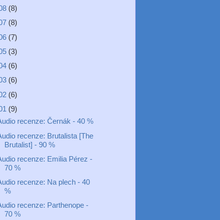
08
(8)
07
(8)
06
(7)
05
(3)
04
(6)
03
(6)
02
(6)
01
(9)
Audio recenze: Černák - 40 %
Audio recenze: Brutalista [The
Brutalist] - 90 %
Audio recenze: Emilia Pérez -
70 %
Audio recenze: Na plech - 40
%
Audio recenze: Parthenope -
70 %