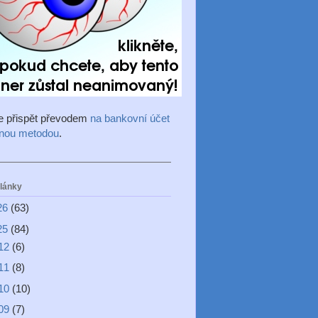
e přispět převodem
na bankovní účet
inou metodou
.
články
26
(63)
25
(84)
12
(6)
11
(8)
10
(10)
09
(7)