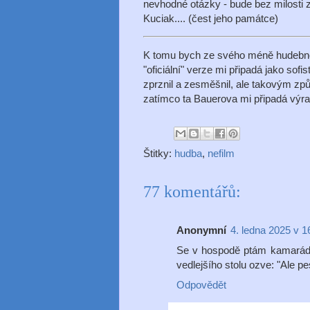
nevhodné otázky - bude bez milosti 
Kuciak.... (čest jeho památce)
K tomu bych ze svého méně hudebně p
"oficiální" verze mi připadá jako sof
zprznil a zesměšnil, ale takovým zp
zatímco ta Bauerova mi připadá výraz
Štitky:
hudba
,
nefilm
77 komentářů:
Anonymní
4. ledna 2025 v 1
Se v hospodě ptám kamaráda:
vedlejšího stolu ozve: "Ale p
Odpovědět