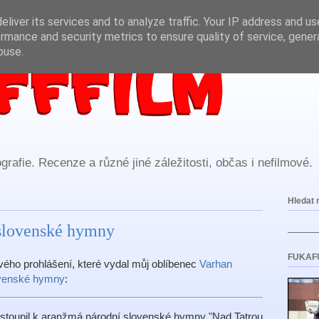
liver its services and to analyze traffic. Your IP address and u
rmance and security metrics to ensure quality of service, gene
buse.
rafie. Recenze a různé jiné záležitosti, občas i nefilmové.
Hledat 
 slovenské hymny
FUKAF
ého prohlášení, které vydal můj oblíbenec
Varhan
ovenské hymny
:
istoupil k aranžmá národní slovenské hymny "Nad Tatrou