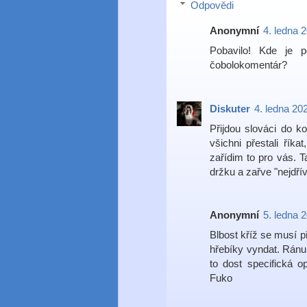
Odpovědi
Anonymní
4. ledna 
Pobavilo! Kde je 
čobolokomentár?
Diskuter
4. ledna 20
Přijdou slováci do k
všichni přestali říka
zařídim to pro vás. 
držku a zařve "nejdřív
Anonymní
5. ledna 
Blbost kříž se musí p
hřebíky vyndat. Ránu 
to dost specifická 
Fuko