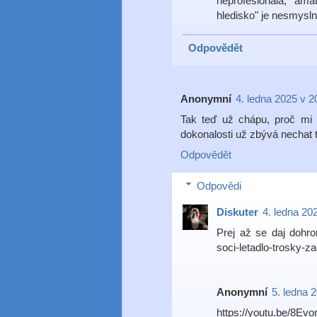
neprofesionála, ama
hledisko" je nesmysln
Odpovědět
Anonymní
4. ledna 2025 v 2
Tak teď už chápu, proč mi
dokonalosti už zbývá nechat t
Odpovědět
Odpovědi
Diskuter
4. ledna 20
Prej až se daj dohro
soci-letadlo-trosky-
Anonymní
5. ledna 
https://youtu.be/8