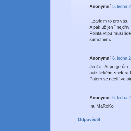
Anonymní
5. ledna 
...zaridim to pro vás.
A pak už jen " nejdřív 
Pointa vtipu musí lid
samotnem.
Anonymní
6. ledna 
Jenže Aspergerům 
autistického spektra
Potom se necítí ve str
Anonymní
6. ledna 
Inu MaRoKo.
Odpovědět