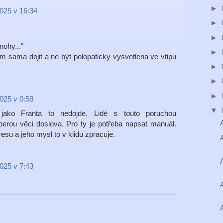
►
2025 v 16:34
►
►
nohy..."
►
em sama dojit a ne být polopaticky vysvetlena ve vtipu
►
►
►
2025 v 0:58
▼
jako Franta to nedojde. Lidé s touto poruchou
 berou věci doslova. Pro ty je potřeba napsat manuál.
esu a jeho mysl to v klidu zpracuje.
2025 v 7:43