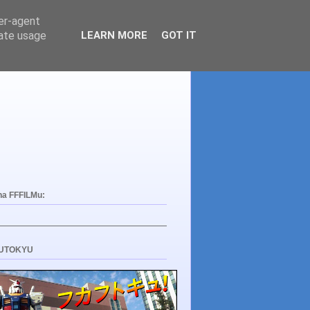
ser-agent
rate usage
LEARN MORE
GOT IT
na FFFILMu:
UTOKYU