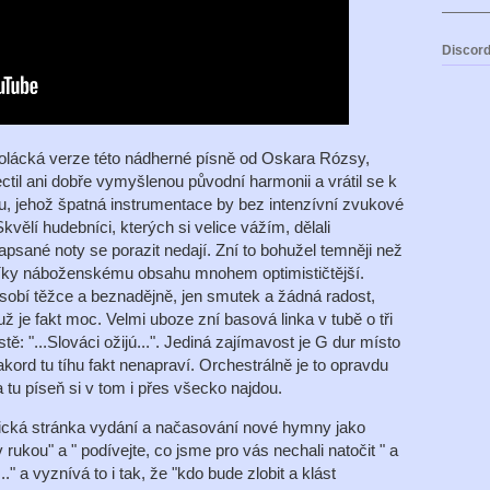
Discord
olácká verze této nádherné písně od Oskara Rózsy,
ctil ani dobře vymyšlenou původní harmonii a vrátil se k
, jehož špatná instrumentace by bez intenzívní zvukové
vělí hudebníci, kterých si velice vážím, dělali
ané noty se porazit nedají. Zní to bohužel temněji než
e díky náboženskému obsahu mnohem optimističtější.
obí těžce a beznadějně, jen smutek a žádná radost,
už je fakt moc. Velmi uboze zní basová linka v tubě o tři
tě: "...Slováci ožijú...". Jediná zajímavost je G dur místo
akord tu tíhu fakt nenapraví. Orchestrálně je to opravdu
a tu píseň si v tom i přes všecko najdou.
litická stránka vydání a načasování nové hymny jako
ukou" a " podívejte, co jsme pro vás nechali natočit " a
" a vyznívá to i tak, že "kdo bude zlobit a klást