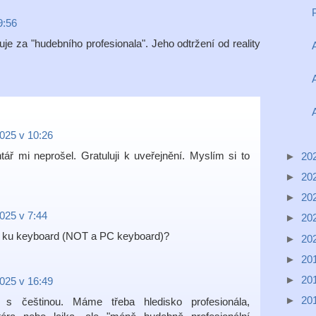
9:56
je za "hudebního profesionala". Jeho odtržení od reality
2025 v 10:26
ář mi neprošel. Gratuluji k uveřejnění. Myslím si to
►
20
►
20
►
20
2025 v 7:44
►
20
l ku keyboard (NOT a PC keyboard)?
►
20
►
20
►
20
2025 v 16:49
►
20
s češtinou. Máme třeba hledisko profesionála,