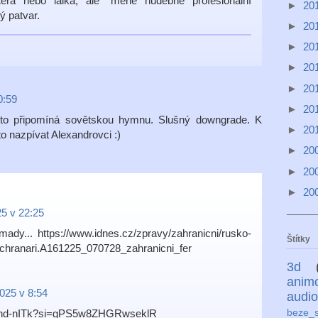
téra nebo laika, ale "méně hudebně profesionální
►
20
ý patvar.
►
20
►
20
►
20
►
20
0:59
►
20
 to připomíná sovětskou hymnu. Slušný downgrade. K
►
20
o nazpívat Alexandrovci :)
►
20
►
20
►
20
25 v 22:25
mady... https://www.idnes.cz/zpravy/zahranicni/rusko-
Štítky
zachranari.A161225_070728_zahranicni_fer
3d
anim
2025 v 8:54
audio
Evond-nITk?si=gPS5w8ZHGRwseklR
beze_s