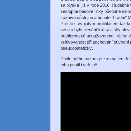
sa blýská" již v roce 2016. Hudebně 
sestupné basové linky původně insp
zaznívá důstojné a bohaté "hradní"
Presto s vypjatým protihlasem tak k
vzniku bylo hledání krásy a síly sl
mahlerovské angažovanosti. Velmi dů
kultivovanost při zachování původní 
pseudopatetický.
Podle mého názoru je zrovna ted tře
toho pustil i veřejně.