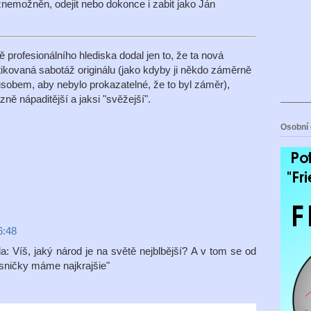
znemožněn, odejit nebo dokonce i zabit jako Ján
rofesionálního hlediska dodal jen to, že ta nová
istikovaná sabotáž originálu (jako kdyby ji někdo záměrně
ůsobem, aby nebylo prokazatelné, že to byl záměr),
ně nápaditější a jaksi "svěžejší".
Osobní 
6:48
 Víš, jaký národ je na světě nejblbější? A v tom se od
esničky máme najkrajšie"