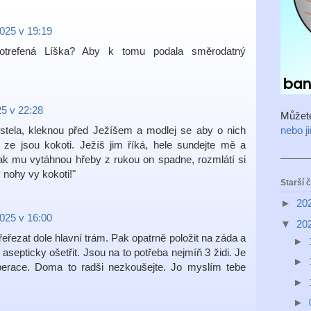
2025 v 19:19
potrefená Líška? Aby k tomu podala směrodatný
25 v 22:28
Můžet
ostela, kleknou před Ježíšem a modlej se aby o nich
nebo j
t, ze jsou kokoti. Ježíš jim říká, hele sundejte mě a
Tak mu vytáhnou hřeby z rukou on spadne, rozmlátí si
 nohy vy kokoti!"
Starší 
►
20
2025 v 16:00
▼
20
řeřezat dole hlavní trám. Pak opatrně položit na záda a
►
asepticky ošetřit. Jsou na to potřeba nejmíň 3 židi. Je
►
operace. Doma to radši nezkoušejte. Jo myslím tebe
►
►