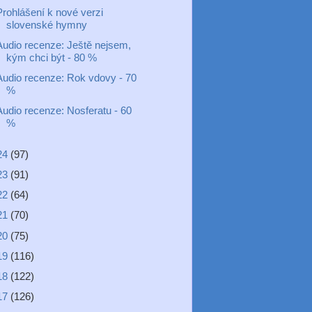
Prohlášení k nové verzi
slovenské hymny
Audio recenze: Ještě nejsem,
kým chci být - 80 %
Audio recenze: Rok vdovy - 70
%
Audio recenze: Nosferatu - 60
%
24
(97)
23
(91)
22
(64)
21
(70)
20
(75)
19
(116)
18
(122)
17
(126)