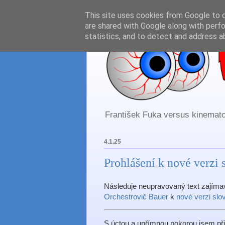
This site uses cookies from Google to de
are shared with Google along with perfo
statistics, and to detect and address a
František Fuka versus kinematog
4.1.25
Prohlášení k nové verzi
Následuje neupravovaný text zajímav
Orchestrovič Bauer
k
nové verzi sl
S úctou a upřímnou pokorou jsem př