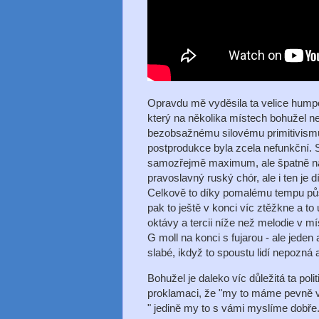
Opravdu mě vyděsila ta velice hump
který na několika místech bohužel ne
bezobsažnému silovému primitivismu
postprodukce byla zcela nefunkční. Sk
samozřejmě maximum, ale špatně naps
pravoslavný ruský chór, ale i ten j
Celkově to díky pomalému tempu půs
pak to ještě v konci víc ztěžkne a to 
oktávy a tercii níže než melodie v mís
G moll na konci s fujarou - ale jeden 
slabé, ikdyž to spoustu lidí nepozná 
Bohužel je daleko víc důležitá ta po
proklamaci, že "my to máme pevně v r
" jedině my to s vámi myslíme dobře...