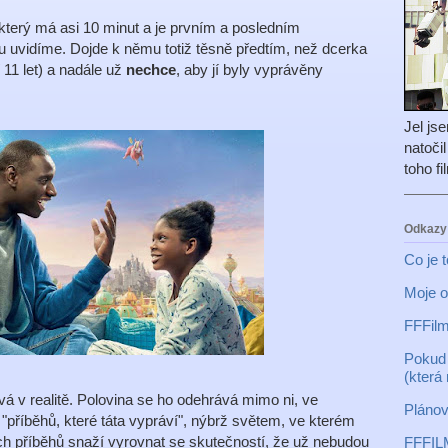
terý má asi 10 minut a je prvním a posledním
 uvidíme. Dojde k němu totiž těsně předtím, než dcerka
í 11 let) a nadále už
nechce
, aby jí byly vyprávěny
Jel js
natoči
toho f
Odkazy
Co je 
Moje o
FFFilm
Pokud 
(která
á v realitě. Polovina se ho odehrává mimo ni, ve
Plánov
"příběhů, které táta vypráví", nýbrž světem, ve kterém
vých příběhů snaží vyrovnat se skutečností, že už nebudou
FFFIL