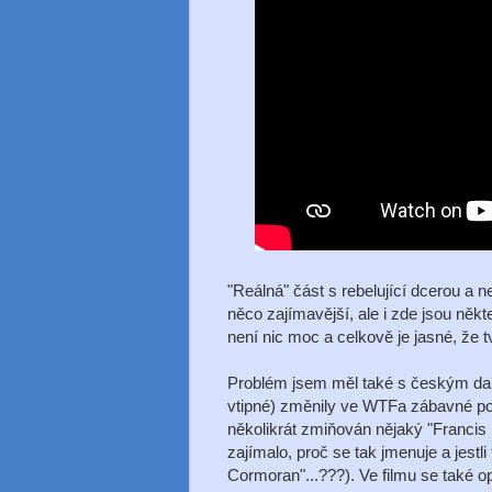
"Reálná" část s rebelující dcerou a 
něco zajímavější, ale i zde jsou něk
není nic moc a celkově je jasné, že tv
Problém jsem měl také s českým dabi
vtipné) změnily ve WTFa zábavné pos
několikrát zmiňován nějaký "Francis
zajímalo, proč se tak jmenuje a jestli
Cormoran"...???). Ve filmu se také o