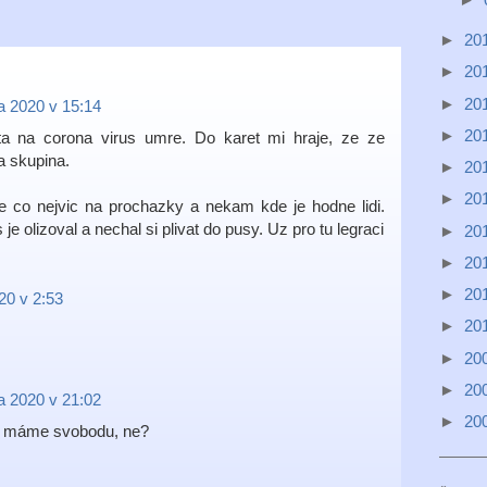
►
20
►
20
►
20
a 2020 v 15:14
►
20
a na corona virus umre. Do karet mi hraje, ze ze
a skupina.
►
20
►
20
te co nejvic na prochazky a nekam kde je hodne lidi.
e olizoval a nechal si plivat do pusy. Uz pro tu legraci
►
20
►
20
►
20
20 v 2:53
►
20
►
20
►
20
a 2020 v 21:02
►
20
e, máme svobodu, ne?