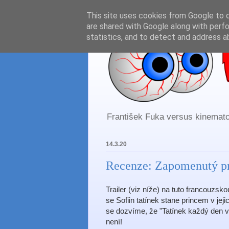
This site uses cookies from Google to de
are shared with Google along with perfo
statistics, and to detect and address a
František Fuka versus kinematog
14.3.20
Recenze: Zapomenutý pri
Trailer (viz níže) na tuto francouzs
se Sofiin tatínek stane princem v jej
se dozvíme, že "Tatínek každý den v
není!