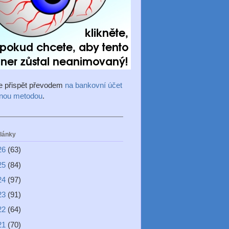
e přispět převodem
na bankovní účet
inou metodou
.
články
26
(63)
25
(84)
24
(97)
23
(91)
22
(64)
21
(70)