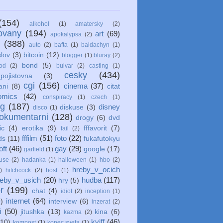
(154)
alkohol
(1)
amatersky
(2)
ovany
(194)
art
(69)
apokalypsa
(2)
(388)
auto
(2)
bafta
(1)
baldachyn
(1)
lov
(3)
bitcoin
(12)
blogger
(1)
bluray
(2)
bond
(5)
od
(2)
bulvar
(2)
casting
(1)
cesky
(434)
pojistovna
(3)
cgi
(156)
cinema
(37)
ani
(8)
citat
omics
(42)
conspiracy
(1)
czech
(1)
ng
(187)
disney
diskuse
(3)
disco
(1)
okumentarni
(128)
drogy
(6)
dvd
ic
(4)
erotika
(9)
fffavorit
(7)
fail
(2)
fffilm
(51)
foto
(22)
ds
(11)
fukafutokyu
oft
(46)
gay
(29)
google
(17)
garfield
(1)
use
(2)
hadanka
(1)
halloween
(1)
hbo
(2)
hreby_v_ocich
)
hitchcock
(2)
host
(1)
reby_v_usich
(20)
hudba
(117)
hry
(5)
r
(199)
chat
(4)
idiot
(2)
inception
(1)
internet
(64)
)
interview
(6)
inzerat
(2)
i
(50)
jitushka
(13)
kina
(6)
kazma
(2)
kviff
(46)
(10)
kompost
(1)
konec sveta
(1)