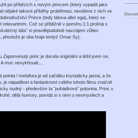
žit po příbězích s novým princem (který vypadá jako
kud nějaké takové příběhy proběhnou, nevidíme z nich ve
Discord
obrodružství Prince (tedy tátova alter ega), který se
t relevantním. Což se přibližně v poměru 1:1 prolíná s
"skutečný táta" si pravděpodobně navzájem vůbec
, přestože je oba hraje tentýž Omar Sy).
mu
Zapomenutý princ
je docela originální a těšil jsem se,
 A moc nevykřesali....
ointa / metafora je od začátku krystalicky jasná, a že
v, je nápaditost a fantasknost celého tohoto filmu značně
icky nudný - především ta "pohádková" polovina. Princ v
druhé, dělá humory, povídá si s nimi o nesmyslech a