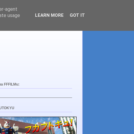
ser-agent
rate usage
LEARN MORE
GOT IT
na FFFILMu:
UTOKYU