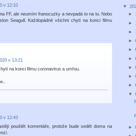
0 v 12:10
▼
20
a FF, ale neumím franocuzky a nevpadá to na to. Nebo
►
ton Seagull. Každopádně všichni chytí na konci filmu
►
►
►
►
►
020 v 13:21
►
ytí na konci filmu coronavirus a umřou.
►
e..
►
▼
0 v 12:43
těji pouštět komentáře, protože bude sedět doma na
►
enzí.
►