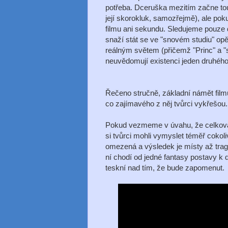
potřeba. Dceruška mezitím začne tou
její skorokluk, samozřejmě), ale po
filmu ani sekundu. Sledujeme pouze d
snaží stát se ve "snovém studiu" opě
reálným světem (přičemž "Princ" a 
neuvědomují existenci jeden druhého
Řečeno stručně, základní námět fil
co zajímavého z něj tvůrci vykřešou.
Pokud vezmeme v úvahu, že celková p
si tvůrci mohli vymyslet téměř cokoli
omezená a výsledek je místy až trag
ní chodí od jedné fantasy postavy k 
teskní nad tím, že bude zapomenut.