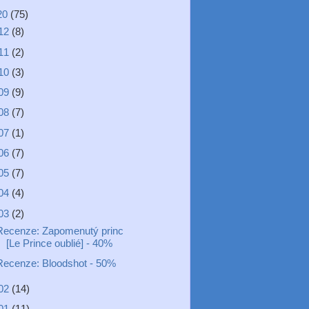
20
(75)
12
(8)
11
(2)
10
(3)
09
(9)
08
(7)
07
(1)
06
(7)
05
(7)
04
(4)
03
(2)
Recenze: Zapomenutý princ
[Le Prince oublié] - 40%
Recenze: Bloodshot - 50%
02
(14)
01
(11)