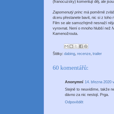
(franocuzsky) komentují děj, ale jso
Zapomenutý princ
má poměrně zvláštn
dceru přestanete bavit, nic si z toho n
Film se ale samozřejmě nesnaží nějak
vyrovnat. Není o mnoho hlubší než
N
Kamenožrouta.
Štitky:
dabing
,
recenze
,
trailer
60 komentářů:
Anonymní
14. března 2020 
Stejně to neuvidíme, takže nen
dávno za nic nestojí. Prga.
Odpovědět