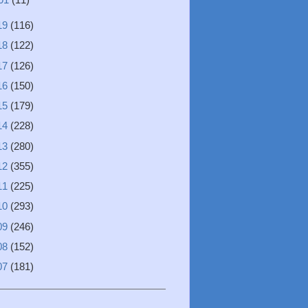
19
(116)
18
(122)
17
(126)
16
(150)
15
(179)
14
(228)
13
(280)
12
(355)
11
(225)
10
(293)
09
(246)
08
(152)
07
(181)