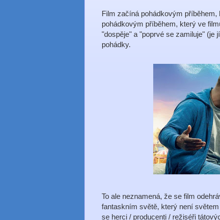
Film začíná pohádkovým příběhem, k
pohádkovým příběhem, který ve filmu
"dospěje" a "poprvé se zamiluje" (je j
pohádky.
To ale neznamená, že se film odehráv
fantaskním světě, který není světem 
se herci / producenti / režiséři táto