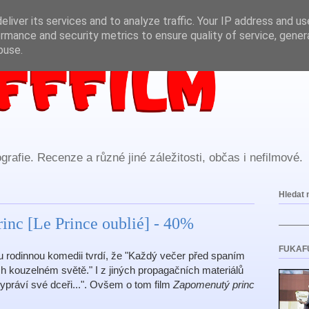
liver its services and to analyze traffic. Your IP address and u
rmance and security metrics to ensure quality of service, gene
buse.
rafie. Recenze a různé jiné záležitosti, občas i nefilmové.
Hledat 
nc [Le Prince oublié] - 40%
FUKAF
kou rodinnou komedii tvrdí, že "Každý večer před spaním
ich kouzelném světě." I z jiných propagačních materiálů
ypráví své dceři...". Ovšem o tom film
Zapomenutý princ