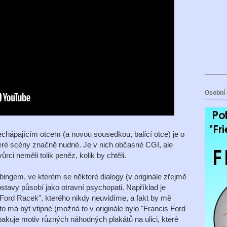
Osobní 
nechápajícím otcem (a novou sousedkou, balící otce) je o
teré scény značně nudné. Je v nich občasné CGI, ale
ůrci neměli tolik peněz, kolik by chtěli.
ngem, ve kterém se některé dialogy (v originále zřejmě
tavy působí jako otravní psychopati. Například je
 Ford Racek", kterého nikdy neuvidíme, a fakt by mě
 to má být vtipné (možná to v originále bylo "Francis Ford
pakuje motiv různých náhodných plakátů na ulici, které