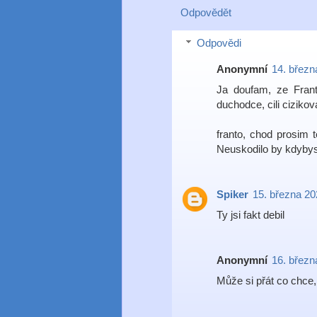
Odpovědět
Odpovědi
Anonymní
14. březn
Ja doufam, ze Frant
duchodce, cili cizikov
franto, chod prosim 
Neuskodilo by kdybys j
Spiker
15. března 20
Ty jsi fakt debil
Anonymní
16. březn
Může si přát co chc