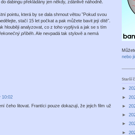
u do dabingu překládány jen někdy, zdánlivě náhodně.
í pointu, která by se dala shrnout větou "Pokud svou
edělejte, stačí 15 let počkat a pak můžete bavit její dítě".
 hlouběji analyzovat, co z toho vyplývá a jak se s tím
ekonečný příběh
. Ale nevpadá tak stylově a nemá
Můžet
nebo j
Starší 
►
20
v 10:02
►
20
í čeho litovat. Frantíci pouze dokazují, že jejich film už
►
20
►
20
►
20
►
20