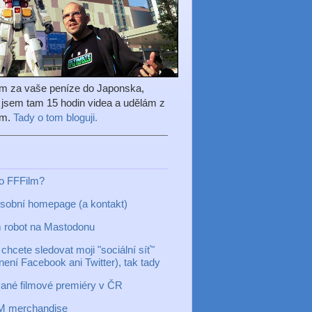
em za vaše peníze do Japonska,
l jsem tam 15 hodin videa a udělám z
ilm.
Tady o tom bloguji.
to FFFilm?
sobní homepage (a kontakt)
 robot na Mastodonu
chcete sledovat moji "sociální síť"
 není Facebook ani Twitter), tak tady
ané filmové premiéry v ČR
M merchandise