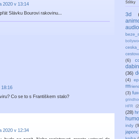
Štítky
a 2020 v 13:14
řát Slávku Bourovi rakovinu...
3d
anim
audio
beze_s
bollywo
ceska_
cestov
c
(6)
dabi
d
(36)
(4)
ep
ffffrien
 18:16
fux
(3)
iru? Co se to s Františkem stalo?
grindho
HFR
(2
(28)
h
humo
indy
(9
a 2020 v 12:34
japonc
kniha