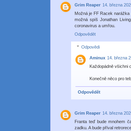
Grim Reaper
14. března 202
Možná je FF Racek narážka n
možná spíš Jonathan Livings
coronavirus a umřou.
Odpovědět
Odpovědi
Aminux
14. března 2
Každopádně všichni ch
Konečně něco pro teb
Odpovědět
Grim Reaper
14. března 202
Franta teď bude mnohem čas
zadku. A bude příval retrorec